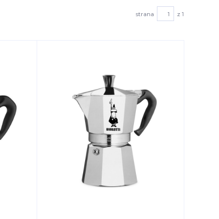
strana
z 1