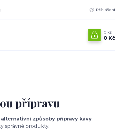
e
Přihlášení
0
ks
0 Kč
lou přípravu
o alternativní způsoby přípravy kávy
.
ty správné produkty.