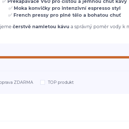
✅
Překapávače V60 pro čistou a jemnou chuť kávy
✅
Moka konvičky pro intenzivní espresso styl
✅
French pressy pro plné tělo a bohatou chuť
čujeme
čerstvě namletou kávu
a správný poměr vody k m
oprava ZDARMA
TOP produkt