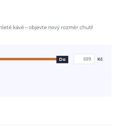
leté kávě – objevte nový rozměr chuti!
Kč
Do