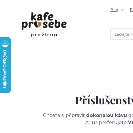
Blog
R
Příslušenst
Chcete si připravit
dokonalou kávu
do
Ať už preferujete
V