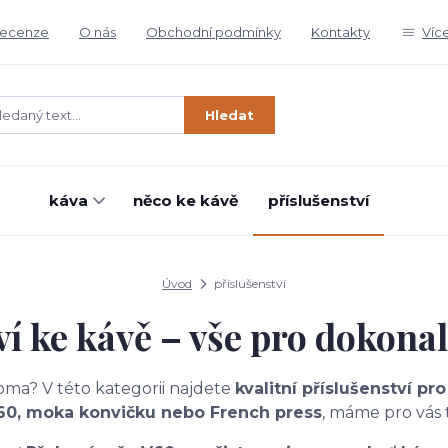
ecenze
O nás
Obchodní podmínky
Kontakty
Víc
Hledat
káva
něco ke kávě
příslušenství
Úvod
příslušenství
ví ke kávě – vše pro dokona
ma? V této kategorii najdete
kvalitní příslušenství pr
60, moka konvičku nebo French press
, máme pro vás 