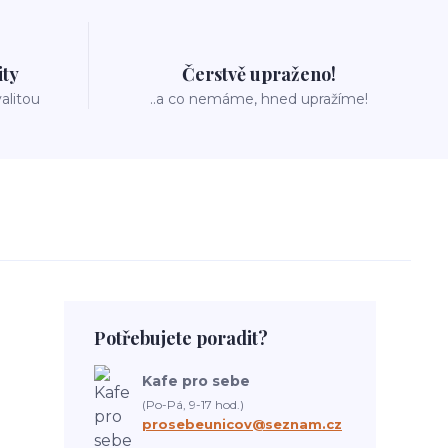
ity
Čerstvě upraženo!
valitou
..a co nemáme, hned upražíme!
Potřebujete poradit?
Kafe pro sebe
(Po-Pá, 9-17 hod.)
prosebeunicov@seznam.cz