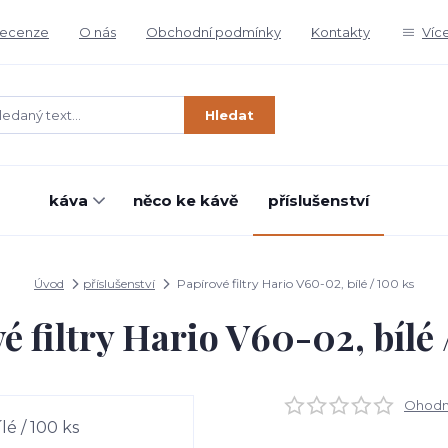
ecenze
O nás
Obchodní podmínky
Kontakty
Víc
Hledat
káva
něco ke kávě
příslušenství
Úvod
příslušenství
Papírové filtry Hario V60-02, bílé / 100 ks
é filtry Hario V60-02, bílé 
Ohodno