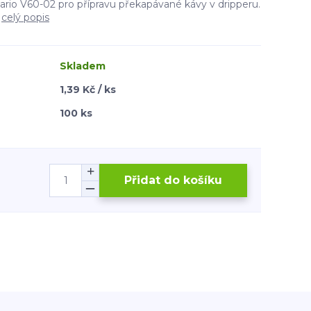
Hario V60-02 pro přípravu překapávané kávy v dripperu.
.
celý popis
Skladem
1,39 Kč / ks
100 ks
Přidat do košíku