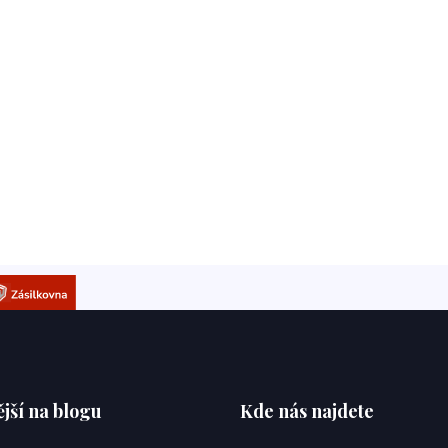
jší na blogu
Kde nás najdete