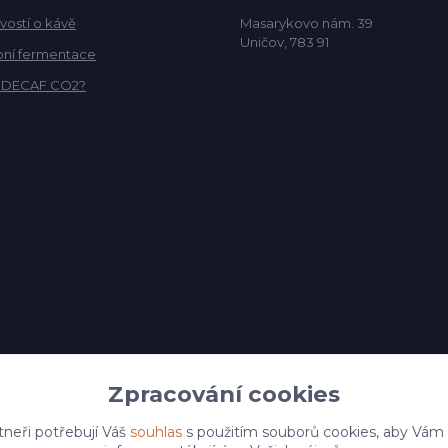
vostí o kávě
Masarykovo nám. 39
Uničov, 783 91
ní fermentace
o DECAF CO2?
Zpracování cookies
tneři potřebují Váš
souhlas
s použitím souborů cookies, aby Vám