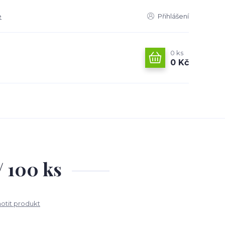
e
Přihlášení
0
ks
0 Kč
/ 100 ks
tit produkt