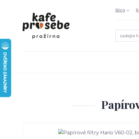
Blog
R
Papírov