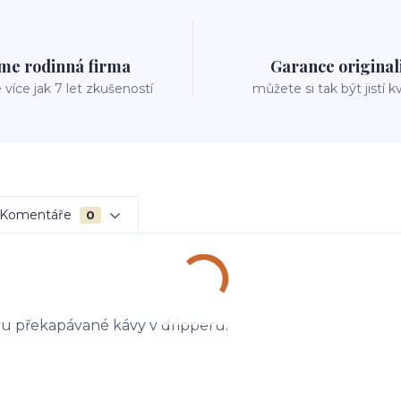
me rodinná firma
Garance original
íce jak 7 let zkušeností
můžete si tak být jistí k
Komentáře
0
avu překapávané kávy v dripperu.