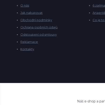
O nás
6 zajíma
Jak nakupovat
Anaerob
Obchodní podmínky
Co je t
Ochrana osobních údajů
Odstoupení od smlouvy
Reklamace
Kontakty
Náš e-shop a par