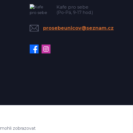
Kafe pro sebe
(Po-Pá, 9-17 hod.)
prosebeunicov@seznam.cz
 mohli zobrazovat