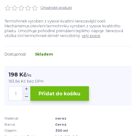
Ohodnotit produkt
Termohrnek vyroben z vysoce kvalitní nerezavějící oceli.
Mechanismus otevření termohrnku vyroben z vysoce kvalitního
plastu. Umožňuje pohodlné přenášení teplého nápoje. Nerezová
vložka činí termohrnek téměř nerozbitný.
celý popis
Dostupnost
Skladem
198 Kč
/
ks
163,64 Kč
bez DPH
Přidat do košíku
Materiál:
nerez
Barva:
černá
Objem:
350 ml