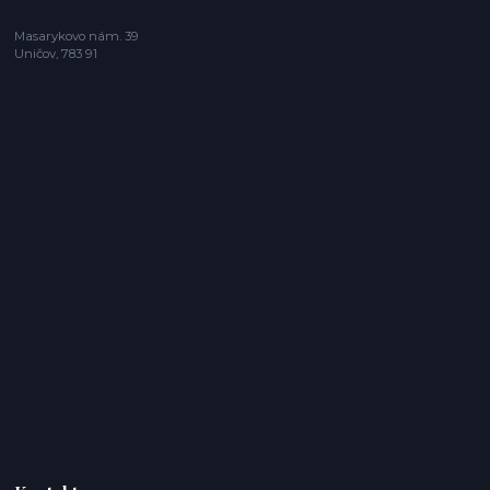
Masarykovo nám. 39
Uničov, 783 91