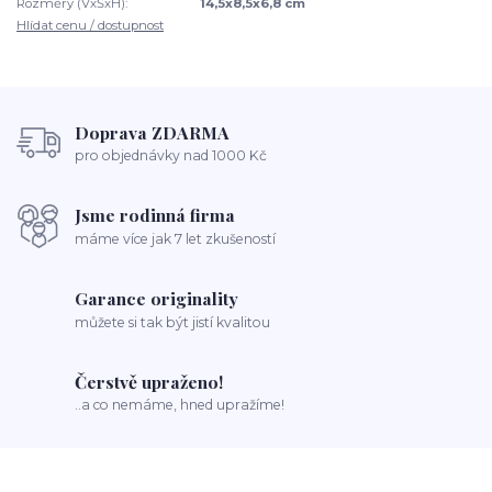
Rozměry (VxŠxH):
14,5x8,5x6,8 cm
Hlídat cenu / dostupnost
Doprava ZDARMA
pro objednávky nad 1000 Kč
Jsme rodinná firma
máme více jak 7 let zkušeností
Garance originality
můžete si tak být jistí kvalitou
Čerstvě upraženo!
..a co nemáme, hned upražíme!