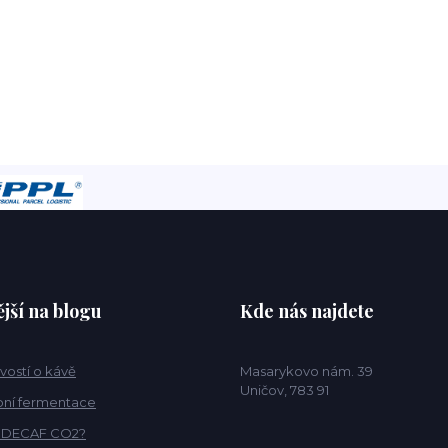
jší na blogu
Kde nás najdete
vostí o kávě
Masarykovo nám. 39
Uničov, 783 91
ní fermentace
o DECAF CO2?