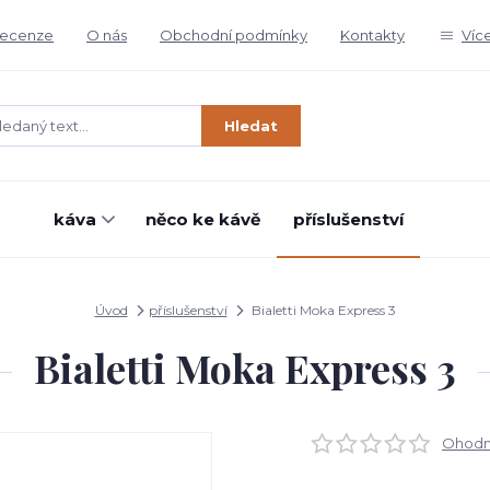
ecenze
O nás
Obchodní podmínky
Kontakty
Víc
Hledat
káva
něco ke kávě
příslušenství
Úvod
příslušenství
Bialetti Moka Express 3
Bialetti Moka Express 3
Ohodno