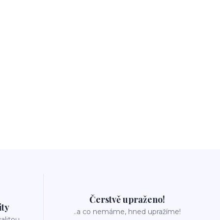
Čerstvě upraženo!
ity
..a co nemáme, hned upražíme!
valitou