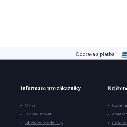
Doprava a platba:
Informace pro zákazníky
Nejčteně
O nás
6 zajíma
Jak nakupovat
Anaerob
Obchodní podmínky
Co je t