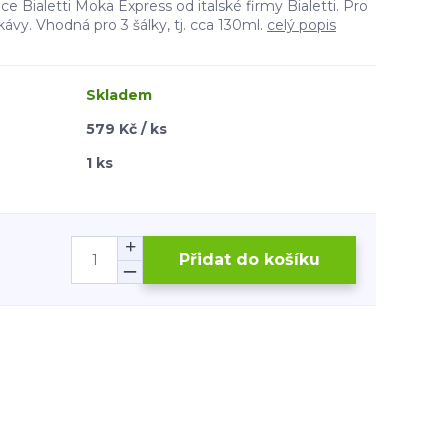
 Bialetti Moka Express od italské firmy Bialetti. Pro
í kávy. Vhodná pro 3 šálky, tj. cca 130ml.
celý popis
Skladem
579 Kč / ks
1 ks
Přidat do košíku