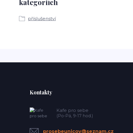
kategoriích
příslušenství
Kontakty
Kafe pro sebe
(Po-Pá, 9-17 hod.)
prosebeunicov@seznam.cz