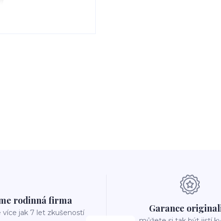
me rodinná firma
Garance original
íce jak 7 let zkušeností
můžete si tak být jistí k