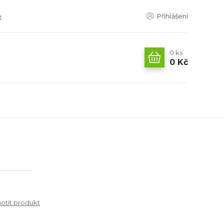
e
Přihlášení
0
ks
0 Kč
tit produkt