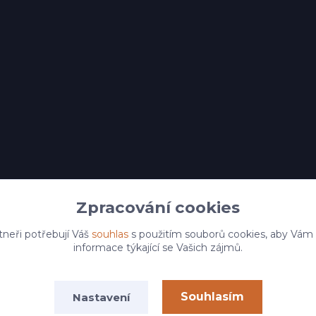
Zpracování cookies
tneři potřebují Váš
souhlas
s použitím souborů cookies, aby Vám
informace týkající se Vašich zájmů.
Souhlasím
Nastavení