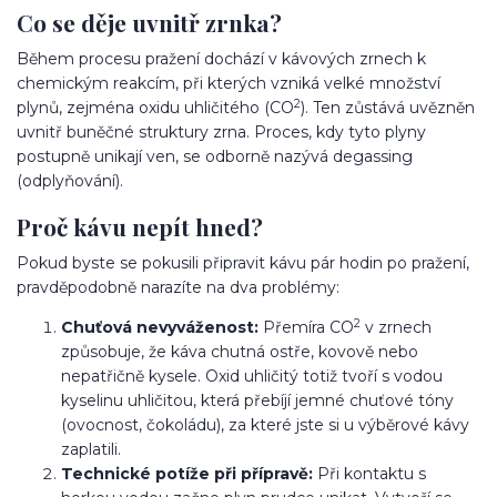
Co se děje uvnitř zrnka?
Během procesu pražení dochází v kávových zrnech k
chemickým reakcím, při kterých vzniká velké množství
2
plynů, zejména oxidu uhličitého (CO
). Ten zůstává uvězněn
uvnitř buněčné struktury zrna. Proces, kdy tyto plyny
postupně unikají ven, se odborně nazývá degassing
(odplyňování).
Proč kávu nepít hned?
Pokud byste se pokusili připravit kávu pár hodin po pražení,
pravděpodobně narazíte na dva problémy:
2
Chuťová nevyváženost:
Přemíra CO
v zrnech
způsobuje, že káva chutná ostře, kovově nebo
nepatřičně kysele. Oxid uhličitý totiž tvoří s vodou
kyselinu uhličitou, která přebíjí jemné chuťové tóny
(ovocnost, čokoládu), za které jste si u výběrové kávy
zaplatili.
Technické potíže při přípravě:
Při kontaktu s