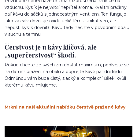
Rozhodně nenechávejte zrna rozprostřená na lince na
vzduchu. Kyslík je největší nepřítel aroma. Kvalitní pražírny
balí kávu do sáčků s jednocestným ventilem. Ten funguje
jako zázrak: dovoluje oxidu uhličitému unikat ven, ale
nepustí kyslík dovnitř. Kávu tedy nechte v původním obalu,
v suchu a temnu.
Čerstvost je u kávy klíčová, ale
„superčerstvost“ škodí.
Pokud chcete ze svých zrn dostat maximum, podívejte se
na datum pražení na obalu a dopřejte kávě pár dní klidu.
Odměnou vám bude čistý, sladký a komplexní šálek, kvůli
kterému kávu milujeme.
Mrkni na naši aktuální nabídku čerstvě pražené kávy
.