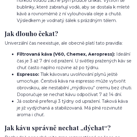
horkou vodou začne plyn prudce unikat. Vytvoří se
bublinky, které zabraňují vodě, aby se dostala k mleté
kávě a rovnoměrně z ní vylouhovala oleje a chutě.
Výsledkem je vodnatý šálek s prázdným tělem.
Jak dlouho čekat?
Univerzální čas neexistuje, ale obecně platí tato pravidla:
Filtrovaná káva (V60, Chemex, Aeropress):
Ideální
čas je 3 až 7 dní od pražení. U světleji pražených káv se
chuť často naplno rozvine až po týdnu.
Espresso:
Tlak kávovaru uvolňování plynů ještě
umocňuje. Čerstvá káva na espresso může vytvořit
obrovskou, ale nestabilní „mýdlovou“ cremu bez chuti.
Doporučuje se nechat kávu odpočívat 7 až 14 dní.
Já osobně preferuji 3 týdny od upražení. Taková káva
je již vydýchaná a stabilizovaná. Má plně rozvinuté
aroma i chuť.
Jak kávu správně nechat „dýchat“?