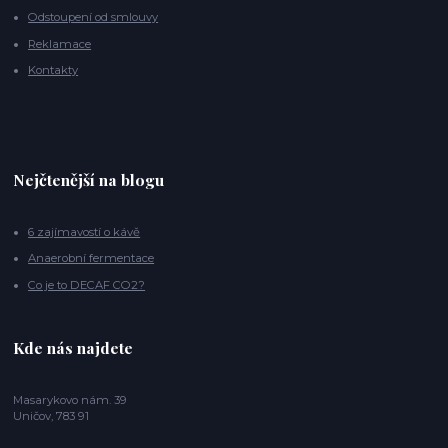
Odstoupení od smlouvy
Reklamace
Kontakty
Nejčtenější na blogu
6 zajímavostí o kávě
Anaerobní fermentace
Co je to DECAF CO2?
Kde nás najdete
Masarykovo nám. 39
Uničov, 783 91