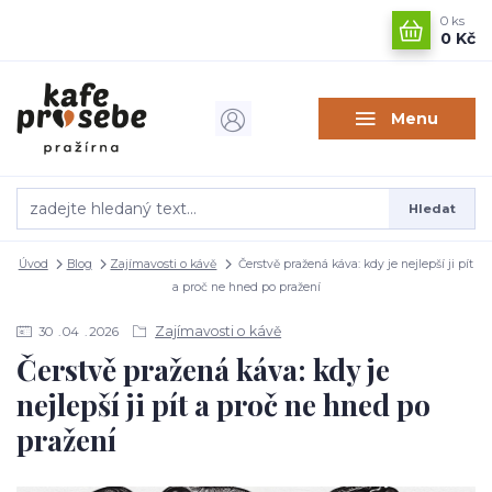
0
ks
0 Kč
Menu
Hledat
Úvod
Blog
Zajímavosti o kávě
Čerstvě pražená káva: kdy je nejlepší ji pít
a proč ne hned po pražení
Zajímavosti o kávě
30
04
2026
Čerstvě pražená káva: kdy je
nejlepší ji pít a proč ne hned po
pražení