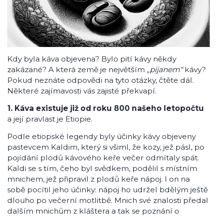
Kdy byla káva objevena? Bylo pití kávy někdy
zakázané? A která země je největším
„pijanem“
kávy?
Pokud neznáte odpovědi na tyto otázky, čtěte dál.
Některé zajímavosti vás zajisté překvapí.
1. Káva existuje již od roku 800 našeho letopočtu
a její pravlast je Etiopie.
Podle etiopské legendy byly účinky kávy objeveny
pastevcem Kaldim, který si všiml, že kozy, jež pásl, po
pojídání plodů kávového keře večer odmítaly spát.
Kaldi se s tím, čeho byl svědkem, podělil s místním
mnichem, jež připravil z plodů keře nápoj. I on na
sobě pocítil jeho účinky: nápoj ho udržel bdělým ještě
dlouho po večerní motlitbě. Mnich své znalosti předal
dalším mnichům z kláštera a tak se poznání o