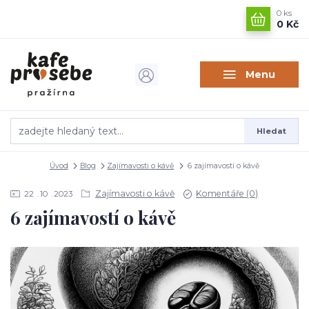
0
ks
0 Kč
Menu
Hledat
Úvod
Blog
Zajímavosti o kávě
6 zajímavostí o kávě
Zajímavosti o kávě
Komentáře (0)
22
10
2023
6 zajímavostí o kávě