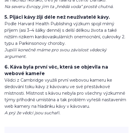
se nachází Norsko, třetí je Island a čtvrté Dánsko.
Na severu Evropy jim ta „hnědá voda“ prostě chutná.
5. Pijáci kávy žijí déle než neuživatelé kávy.
Podle Harvard Health Publishing výzkum spojil mírný
příjem (asi 3–4 šálky denně) s delší délkou života a také
nižším rizikem kardiovaskulárních onemocnění, cukrovky 2.
typu a Parkinsonovy choroby.
Jupíííí konečně máme pro svou závislost vědecký
argument.
6. Káva byla první věc, která se objevila na
webové kameře
Vědci z Cambridge využili první webovou kameru ke
sledování toku kávy z kávovaru ve své přestávkové
místnosti. Místnost s kávou nebyla pro všechny výzkumné
týmy příhodně umístěna a tak problém vyřešili nastavením
web kamery na hladinku kávy v kávovaru.
A prý že vědci jsou suchaři.