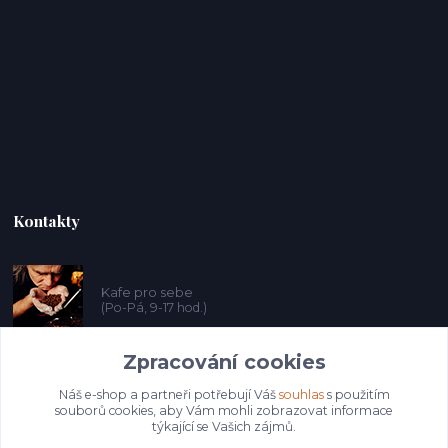
Kontakty
Kafe pro sebe
(Po-Pá, 9-17 hod.)
Zpracování cookies
prosebeunicov@seznam.cz
Náš e-shop a partneři potřebují Váš
souhlas
s použitím
souborů cookies, aby Vám mohli zobrazovat informace
týkající se Vašich zájmů.