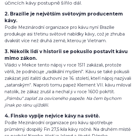
účincích kávy postupně šířilo dál.
2. Brazílie je největším světovým producentem
kávy.
Podle Mezinárodní organizace pro kávu nyní Brazílie
produkuje asi třetinu světové nabídky kávy, což je zhruba
dvakrát více než druhá země, kterou je Vietnam.
3. Několik lidí v historii se pokusilo postavit kávu
mimo zákon.
Vládci v Mekce tento nápoj v roce 1511 zakázali, protože
věřili, že podněcuje „radikální myšlení“. Kávu se také pokusili
zakázat jistí italští duchovní ze 16. století, kteří nápoj nazývali
„satanským“. Naproti tomu papež Klement VII. kávu miloval
natolik, že zákaz zrušil a nechal ji v roce 1600 pokřtít.
„Pámbu“ zaplať za osvíceného papeže. Na čem bychom
jinak po ránu ujížděli.
4. Finsko vypije nejvíce kávy na světě.
Podle Mezinárodní organizace pro kávu spotřebuje
průměrný dospělý Fin 27,5 kila kávy ročně. Na druhém místě