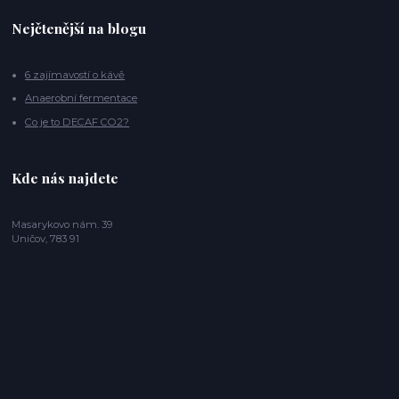
Nejčtenější na blogu
6 zajímavostí o kávě
Anaerobní fermentace
Co je to DECAF CO2?
Kde nás najdete
Masarykovo nám. 39
Uničov, 783 91