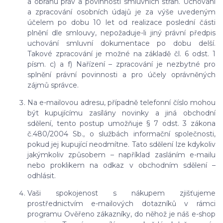
a obranu práv a povinností smluvních stran. Uchování
a zpracování osobních údajů je za výše uvedeným
účelem po dobu
10 let
od realizace poslední části
plnění dle smlouvy, nepožaduje-li jiný právní předpis
uchování smluvní dokumentace po dobu delší.
Takové zpracování je možné na základě čl. 6 odst. 1
písm. c) a f) Nařízení – zpracování je nezbytné pro
splnění právní povinnosti a pro účely oprávněných
zájmů správce.
Na e-mailovou adresu, případně telefonní číslo mohou
být kupujícímu zasílány novinky a jiná obchodní
sdělení, tento postup umožňuje § 7 odst. 3 zákona
č.480/2004 Sb., o službách informační společnosti,
pokud jej kupující neodmítne. Tato sdělení lze kdykoliv
jakýmkoliv způsobem – například zasláním e-mailu
nebo proklikem na odkaz v obchodním sdělení –
odhlásit.
Vaši spokojenost s nákupem zjišťujeme
prostřednictvím e-mailových dotazníků v rámci
programu Ověřeno zákazníky, do něhož je náš e-shop