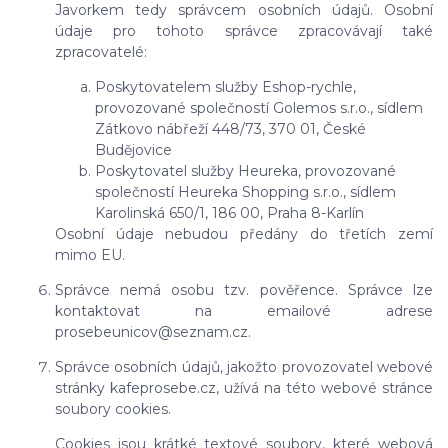
Javorkem tedy správcem osobních údajů. Osobní
údaje pro tohoto správce zpracovávají také
zpracovatelé:
Poskytovatelem služby Eshop-rychle,
provozované společností Golemos s.r.o., sídlem
Zátkovo nábřeží 448/73, 370 01, České
Budějovice
Poskytovatel služby Heureka, provozované
společností Heureka Shopping s.r.o., sídlem
Karolinská 650/1, 186 00, Praha 8-Karlín
Osobní údaje nebudou předány do třetích zemí
mimo EU.
Správce nemá osobu tzv. pověřence. Správce lze
kontaktovat na emailové adrese
prosebeunicov@seznam.cz.
Správce osobních údajů, jakožto provozovatel webové
stránky kafeprosebe.cz, užívá na této webové stránce
soubory cookies.
Cookies jsou krátké textové soubory, které webová