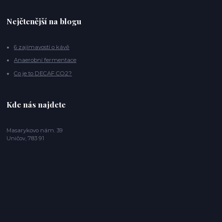
Nejčtenější na blogu
6 zajímavostí o kávě
Anaerobní fermentace
Co je to DECAF CO2?
Kde nás najdete
Masarykovo nám. 39
Uničov, 783 91