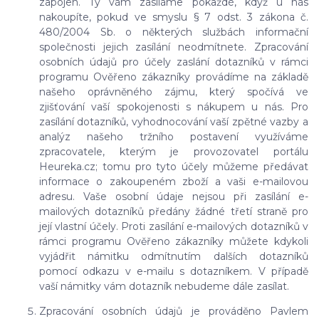
zapojen. Ty vám zasíláme pokaždé, když u nás
nakoupíte, pokud ve smyslu § 7 odst. 3 zákona č.
480/2004 Sb. o některých službách informační
společnosti jejich zasílání neodmítnete. Zpracování
osobních údajů pro účely zaslání dotazníků v rámci
programu Ověřeno zákazníky provádíme na základě
našeho oprávněného zájmu, který spočívá ve
zjišťování vaší spokojenosti s nákupem u nás. Pro
zasílání dotazníků, vyhodnocování vaší zpětné vazby a
analýz našeho tržního postavení využíváme
zpracovatele, kterým je provozovatel portálu
Heureka.cz; tomu pro tyto účely můžeme předávat
informace o zakoupeném zboží a vaši e-mailovou
adresu. Vaše osobní údaje nejsou při zasílání e-
mailových dotazníků předány žádné třetí straně pro
její vlastní účely. Proti zasílání e-mailových dotazníků v
rámci programu Ověřeno zákazníky můžete kdykoli
vyjádřit námitku odmítnutím dalších dotazníků
pomocí odkazu v e-mailu s dotazníkem. V případě
vaší námitky vám dotazník nebudeme dále zasílat.
Zpracování osobních údajů je prováděno Pavlem