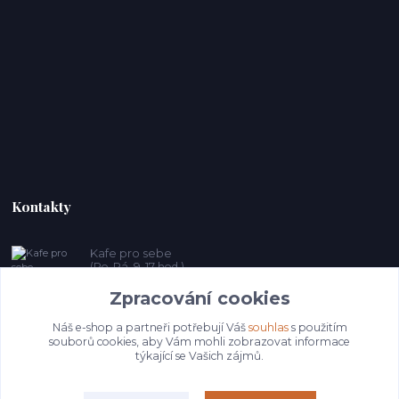
Kontakty
Kafe pro sebe
(Po-Pá, 9-17 hod.)
Zpracování cookies
prosebeunicov@seznam.cz
Náš e-shop a partneři potřebují Váš
souhlas
s použitím
souborů cookies, aby Vám mohli zobrazovat informace
týkající se Vašich zájmů.