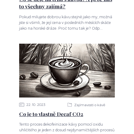
to všechny zajímá?
Pokud milujete dobrou kávu stejně jako my, možná
jste si všimli, že její cena v posledních měsících skáče
jako na horské dráze. Proč tomu tak je? Odp...
22
10
2023
Zajímavosti o kávě
Co je to vlastně Decaf CO2
Tento proces dekofeinizace kávy pomocí oxidu
uhličitého je jeden z dosud nejdynamičtějších procesů