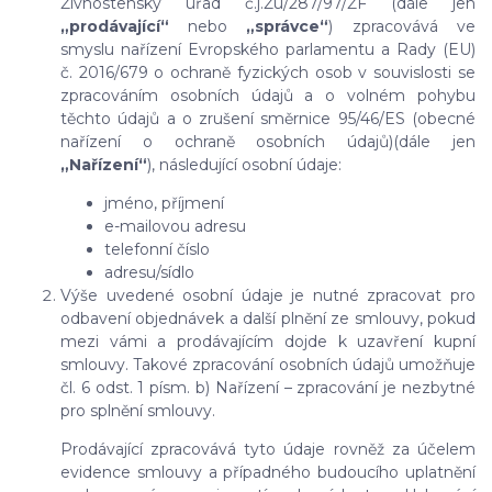
Živnostenský úřad č.j.Žú/287/97/ŽF (dále jen
„prodávající“
nebo
„správce“
) zpracovává ve
smyslu nařízení Evropského parlamentu a Rady (EU)
č. 2016/679 o ochraně fyzických osob v souvislosti se
zpracováním osobních údajů a o volném pohybu
těchto údajů a o zrušení směrnice 95/46/ES (obecné
nařízení o ochraně osobních údajů)(dále jen
„Nařízení“
), následující osobní údaje:
jméno, příjmení
e-mailovou adresu
telefonní číslo
adresu/sídlo
Výše uvedené osobní údaje je nutné zpracovat pro
odbavení objednávek a další plnění ze smlouvy, pokud
mezi vámi a prodávajícím dojde k uzavření kupní
smlouvy. Takové zpracování osobních údajů umožňuje
čl. 6 odst. 1 písm. b) Nařízení – zpracování je nezbytné
pro splnění smlouvy.
Prodávající zpracovává tyto údaje rovněž za účelem
evidence smlouvy a případného budoucího uplatnění