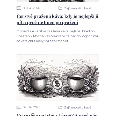
30
04
2026
Zajímavosti o kávě
Čerstvě pražená káva: kdy je nejlepší ji
pít a proč ne hned po pražení
Opravdu je čerstvě pražená káva nejlepší hned po
upražení? Možná vás překvapí, že pár dní odpočinku
dokáže chuť kávy výrazně zlepšit.
09
04
2025
Zajímavosti o kávě
Co se děje na trhu s kávou? A proč nás