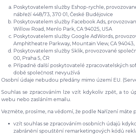
Poskytovatelem služby Eshop-rychle, provozované 
nábřeží 448/73, 370 01, České Budějovice
Poskytovatelem služby Facebook Ads, provozované 
Willow Road, Menlo Park, CA 94025, USA
Poskytovatelem služby Google AdWords, provozova
Amphitheatre Parkway, Mountain View, CA 94043,
Poskytovatelem služby Sklik, provozované společno
00, Praha 5, ČR
Případně další poskytovatelé zpracovatelských soft
době společnost nevyužívá
Osobní údaje
nebudou předány mimo území EU. (Serv
Souhlas se zpracováním lze vzít kdykoliv zpět, a to
úp
webu nebo zasláním emailu.
Vezměte, prosíme, na vědomí, že podle Nařízení máte p
vzít souhlas se zpracováním osobních údajů kdykol
zabránění spouštění remarketingových kódů rekla