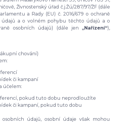
ičově, Živnostenský úřad č.j.Žú/287/97/ŽF
(dále
parlamentu a Rady (EU) č. 2016/679 o ochraně
ch údajů a o volném pohybu těchto údajů a o
hraně osobních údajů) (dále jen
„Nařízení“
),
 nákupní chování)
em:
ferencí
bídek či kampaní
a účelem:
ferencí, pokud tuto dobu neprodloužíte
bídek či kampaní, pokud tuto dobu
 osobních údajů, osobní údaje však mohou