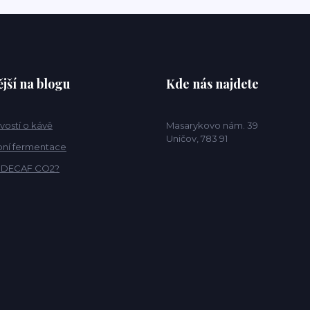
jší na blogu
Kde nás najdete
vostí o kávě
Masarykovo nám. 39
Uničov, 783 91
ní fermentace
o DECAF CO2?