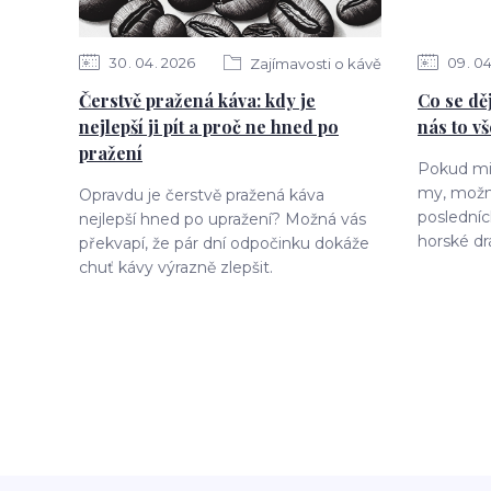
30
04
2026
09
0
Zajímavosti o kávě
Čerstvě pražená káva: kdy je
Co se dě
nejlepší ji pít a proč ne hned po
nás to v
pražení
Pokud mil
my, možná 
Opravdu je čerstvě pražená káva
posledníc
nejlepší hned po upražení? Možná vás
horské dr
překvapí, že pár dní odpočinku dokáže
chuť kávy výrazně zlepšit.