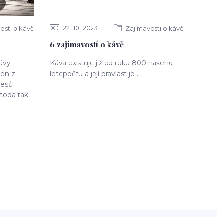
22
10
2023
osti o kávě
Zajímavosti o kávě
6 zajímavostí o kávě
ávy
Káva existuje již od roku 800 našeho
den z
letopočtu a její pravlast je ...
cesů
toda tak