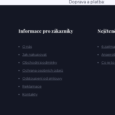
Doprava a platba:
Informace pro zákazníky
Nejčteně
O nás
6 zajíma
Jak nakupovat
Anaerob
Obchodní podmínky
Co je t
Ochrana osobních údajů
Odstoupení od smlouvy
Reklamace
Kontakty