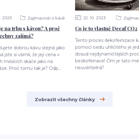
4
2025
22
10
2023
Zajímavosti o kávě
Zajímav
je na trhu s kávou? A proč
Co je to vlastně Decaf CO2
šechny zajímá?
Tento proces dekofeinizace k
pomocí oxidu uhličitého je je
ujete dobrou kávu stejně jako
dosud nejdynamičtějších pro
jste si všimli, že její cena v
bezkofeinace! Čím je tato me
h měsících skáče jako na
neuvěřitelná?
áze. Proč tomu tak je? Odp...
Zobrazit všechny články