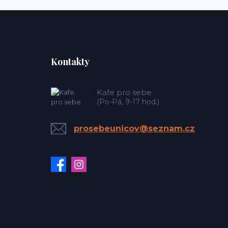
Kontakty
Kafe pro sebe
(Po-Pá, 9-17 hod.)
prosebeunicov@seznam.cz