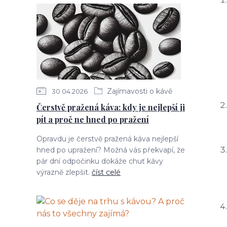
Zajímavosti o kávě
30.04.2026
Čerstvě pražená káva: kdy je nejlepší ji
pít a proč ne hned po pražení
Opravdu je čerstvě pražená káva nejlepší
hned po upražení? Možná vás překvapí, že
pár dní odpočinku dokáže chuť kávy
výrazně zlepšit.
číst celé