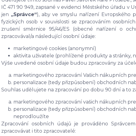
IČ 471 90 949, zapsané v evidenci Městského úřadu v Un
jen
„Správce“
), aby ve smyslu nařízení Evropského 
fyzických osob v souvislosti se zpracováním osobní
zrušení směrnice 95/46/ES (obecné nařízení o oc
zpracovával/a následující osobní údaje:
marketingové cookies (anonymní)
aktivita uživatele (prohlížené produkty a stránky,
Výše uvedené osobní údaje budou zpracovány za účel
marketingového zpracování Vašich nákupních pre
personalizace (tedy přizpůsobení) obchodních na
Souhlas udělujete na zpracování po dobu
90 dní
a to z
marketingového zpracování vašich nákupních pre
personalizace (tedy přizpůsobení) obchodních na
neprodloužíte
Zpracování osobních údajů je prováděno Správcem
zpracovávat i tito zpracovatelé: