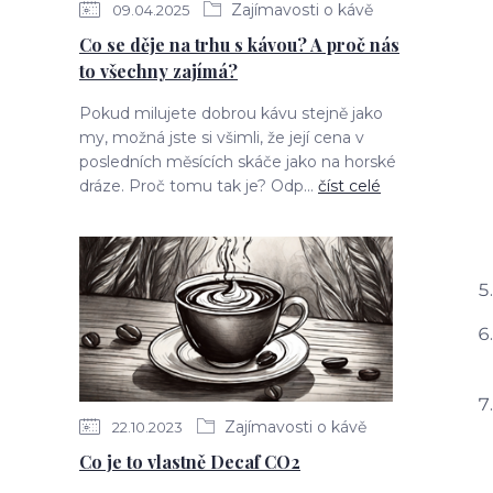
Zajímavosti o kávě
09.04.2025
Co se děje na trhu s kávou? A proč nás
to všechny zajímá?
Pokud milujete dobrou kávu stejně jako
my, možná jste si všimli, že její cena v
posledních měsících skáče jako na horské
dráze. Proč tomu tak je? Odp...
číst celé
Zajímavosti o kávě
22.10.2023
Co je to vlastně Decaf CO2