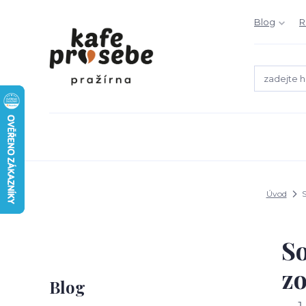
Blog
R
Úvod
S
So
z
Blog