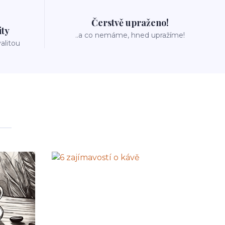
Čerstvě upraženo!
ity
..a co nemáme, hned upražíme!
valitou