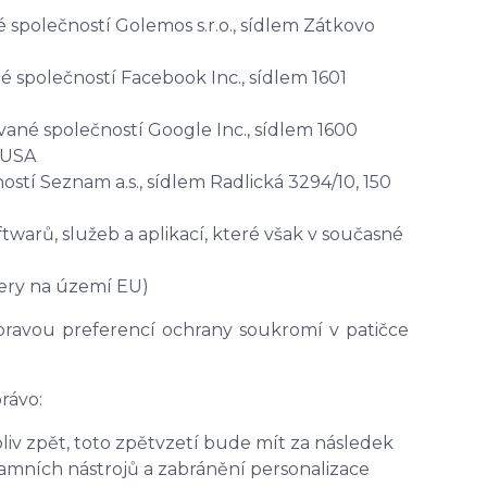
společností Golemos s.r.o., sídlem Zátkovo
společností Facebook Inc., sídlem 1601
né společností Google Inc., sídlem 1600
 USA
stí Seznam a.s., sídlem Radlická 3294/10, 150
warů, služeb a aplikací, které však v současné
ery na území EU)
ravou preferencí ochrany soukromí v patičce
rávo:
iv zpět, toto zpětvzetí bude mít za následek
mních nástrojů a zabránění personalizace