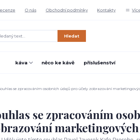
ecenze
O nás
Obchodní podmínky
Kontakty
Víc
Hledat
káva
něco ke kávě
příslušenství
ouhlas se zpracováním osobních údajů pro účely zobrazování marketingový
uhlas se zpracováním osob
obrazování marketingových
Udělujete tímto souhlas Pavel Javorek Kafe Prosebe., s