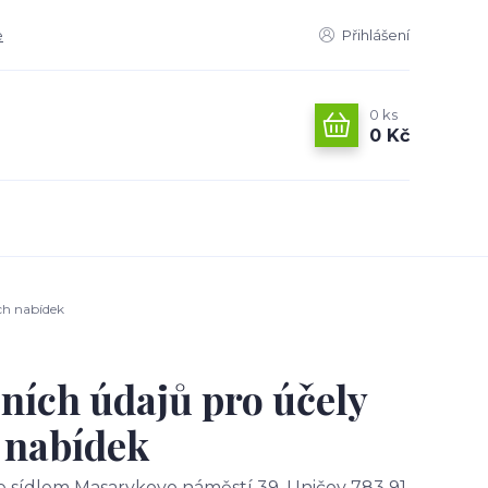
e
Přihlášení
0
ks
0 Kč
ch nabídek
ních údajů pro účely
 nabídek
e sídlem Masarykovo náměstí 39, Uničov 783 91,