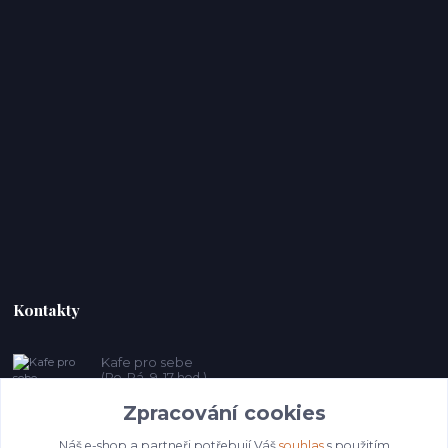
Kontakty
Kafe pro sebe
(Po-Pá, 9-17 hod.)
Zpracování cookies
prosebeunicov@seznam.cz
Náš e-shop a partneři potřebují Váš
souhlas
s použitím