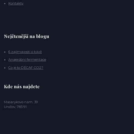
Kontakty
Nejčtenější na blogu
6 zajímavostí o kávě
Anaerobní fermentace
Co je to DECAF CO2?
Kde nás najdete
Masarykovo nám. 39
Uničov, 783 91