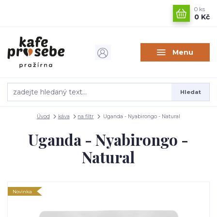
0
ks
0 Kč
Menu
Hledat
Úvod
káva
na filtr
Uganda - Nyabirongo - Natural
Uganda - Nyabirongo -
Natural
Novinka