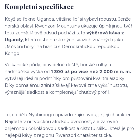
Kompletní specifikace
Když se řekne Uganda, většina lidí si vybaví robustu. Jenže
horská oblast Rwenzori Mountains ukazuje úplně jinou tvář
této země. Právě odsud pochází tato
výběrová káva z
Ugandy
, která roste na strmých svazích známých jako
„Měsíční hory“ na hranici s Demokratickou republikou
Kongo.
Vulkanické půdy, pravidelné deště, horské mlhy a
nadmořská výška od
1 300 až po více než 2 000 m n. m.
vytvářejí ideální podmínky pro pěstování kvalitní arabiky.
Díky pomalému zrání získávají kávová zrna vyšší hustotu,
výraznější sladkost a komplexnější chuťový profil.
To, co dělá Nyabirongo opravdu zajímavou, je její charakter.
Najdete v ní typickou africkou ovocnost, ale zároveň
příjemnou čokoládovou sladkost a čistotu šálku, která je pro
nejlepší kávy z regionu Rwenzori charakteristická.