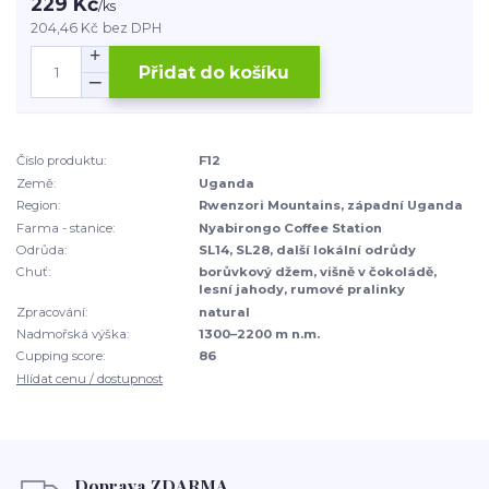
229 Kč
/
ks
204,46 Kč
bez DPH
Přidat do košíku
Číslo produktu:
F12
Země:
Uganda
Region:
Rwenzori Mountains, západní Uganda
Farma - stanice:
Nyabirongo Coffee Station
Odrůda:
SL14, SL28, další lokální odrůdy
Chuť:
borůvkový džem, višně v čokoládě,
lesní jahody, rumové pralinky
Zpracování:
natural
Nadmořská výška:
1300–2200 m n.m.
Cupping score:
86
Hlídat cenu / dostupnost
Doprava ZDARMA