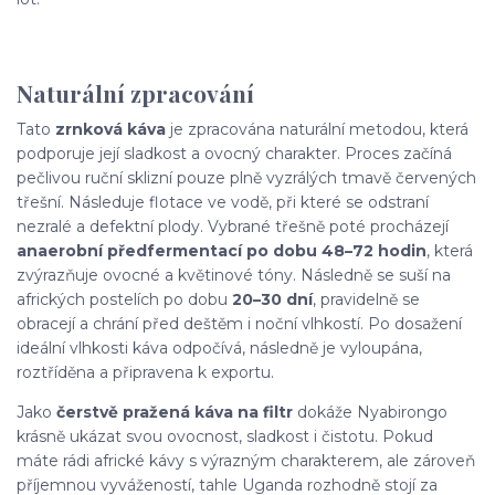
Naturální zpracování
Tato
zrnková káva
je zpracována naturální metodou, která
podporuje její sladkost a ovocný charakter. Proces začíná
pečlivou ruční sklizní pouze plně vyzrálých tmavě červených
třešní. Následuje flotace ve vodě, při které se odstraní
nezralé a defektní plody. Vybrané třešně poté procházejí
anaerobní předfermentací po dobu 48–72 hodin
, která
zvýrazňuje ovocné a květinové tóny. Následně se suší na
afrických postelích po dobu
20–30 dní
, pravidelně se
obracejí a chrání před deštěm i noční vlhkostí. Po dosažení
ideální vlhkosti káva odpočívá, následně je vyloupána,
roztříděna a připravena k exportu.
Jako
čerstvě pražená káva na filtr
dokáže Nyabirongo
krásně ukázat svou ovocnost, sladkost i čistotu. Pokud
máte rádi africké kávy s výrazným charakterem, ale zároveň
příjemnou vyvážeností, tahle Uganda rozhodně stojí za