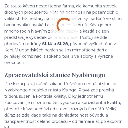
Za touto kávou nestojí jedna farma, ale komunita stovek
drobných producentů. Většina hospodaří na pozemcích o
velikosti 1–2 hektary, kde pěstují kávovníky tradičně ve stínu
banánovníků, avokád a původních stromů. Káva je pro
mnoho rodin hlavním zdrojem obživy a každá sklizeň
představuje výsledek celoroční práce. Pěstují se zde
především odrůdy
SL14 a SL28
, původně vyšlechtěné v
Keni. V ugandských horách se jim mimořádně daří a
přinášejí kombinaci sladkého těla, živé acidity a výrazné
ovocnosti.
Zpracovatelská stanice Nyabirongo
Po sklizni putují ručně sbírané třešně do centrální stanice
Nyabirongo nedaleko města Kisinga. Právě zde probíhá
třídění, sušení a kontrola kvality. Díky jednotnému
zpracování je možné udržet vysokou a konzistentní kvalitu,
přestože káva pochází od stovek různých farmářů. Velký
důraz se zde klade také na dohledatelnost původu a
transparentnost celého procesu – od farmáře až po exportní
lot.