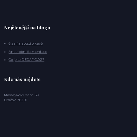
Nejčtenější na blogu
6 zajímavostí o kávě
Anaerobní fermentace
Co je to DECAF CO2?
Kde nás najdete
Masarykovo nám. 39
Uničov, 783 91