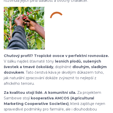
rozvinula jejich plná sladkost a ovocný charakter.
Chuťový profil? Tropické ovoce v perfektní rovnováze.
V šálku najdeš šťavnaté tóny
lesních plodů, sušených
švestek a tmavé čokolády
, doplněné
dlouhým, sladkým
dozvukem
. Tato čerstvá káva je skvělým důkazem toho,
jak naturální zpracování dokáže zvýraznit to nejlepší z
afrického terroiru.
Za kvalitou stojí lidé. A komunitní síla.
Za projektem
Sambewe stojí
kooperativa AMCOS (Agricultural
Marketing Cooperative Societies)
, která zajišťuje nejen
spravedlivé podmínky pro farmáře, ale i dlouhodobou