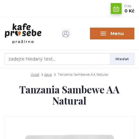
0
ks
0 Kč
Menu
Hledat
Úvod
káva
Tanzania Sambewe AA Natural
Tanzania Sambewe AA
Natural