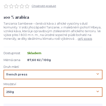
Ohodnotit produkt
100 % arabica
Tanzania Sambewe – čerstvá káva z africké vysočiny s duší
komunity. V srdci jihozápadní Tanzanie, v malebném pohoří Mbeya,
vzniká káva, která je opravdovým ztělesněním afrického terroiru. Ve
výšce přes 1 800 m n. m., na úrodné sopečné půdě bohaté na
minerály, se díky ideálnímu klimatu rodí výběrová ...
celý popis
Dostupnost
Skladem
Měrná cena
87,60 Kč / 100g
Druh mletí
Množství