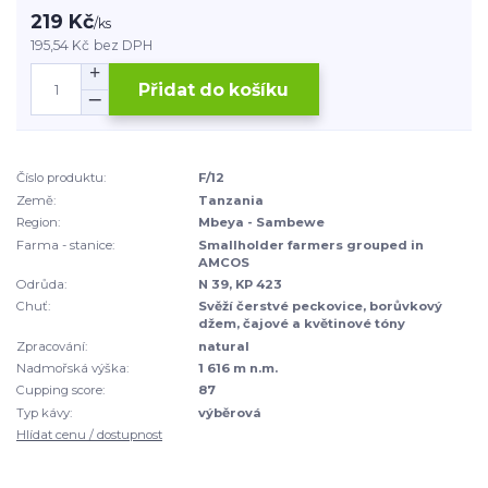
219 Kč
/
ks
195,54 Kč
bez DPH
Přidat do košíku
Číslo produktu:
F/12
Země:
Tanzania
Region:
Mbeya - Sambewe
Farma - stanice:
Smallholder farmers grouped in
AMCOS
Odrůda:
N 39, KP 423
Chuť:
Svěží čerstvé peckovice, borůvkový
džem, čajové a květinové tóny
Zpracování:
natural
Nadmořská výška:
1 616 m n.m.
Cupping score:
87
Typ kávy:
výběrová
Hlídat cenu / dostupnost