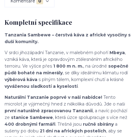
Komentáře
0
Kompletní specifikace
Tanzania Sambewe – čerstvá káva z africké vysočiny s
duší komunity.
V srdci jihozápadní Tanzanie, v malebném pohoří
Mbeya
,
vzniká káva, která je opravdovým ztělesněním afrického
terroiru. Ve výšce přes
1 800 m n. m.
, na úrodné
sopečné
půdě bohaté na minerály
, se díky ideálnímu klimatu rodí
výběrová káva
s plným tělem, komplexní chutí a krásně
vyváženou sladkostí a kyselostí
.
Naturální Tanzanie poprvé v naší nabídce!
Tento
microlot je výjimečný hned z několika důvodů. Jde o naši
první naturálně zpracovanou Tanzanii
, a navíc pochází
ze
stanice Sambewe
, která úzce spolupracuje s více než
400 drobnými farmáři
. Třešně jsou
ručně sbírány
a
sušeny po dobu
21 dní na afrických postelích
, aby se