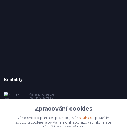
Kontakty
Kafe pro sebe
(Po-Pá, 9-17 hod.)
Zpracování cookies
prosebeunicov@seznam.cz
Náš e-shop a partneři potřebují Váš
souhlas
s použitím
souborů cookies, aby Vám mohli zobrazovat informace
týkající se Vašich zájmů.