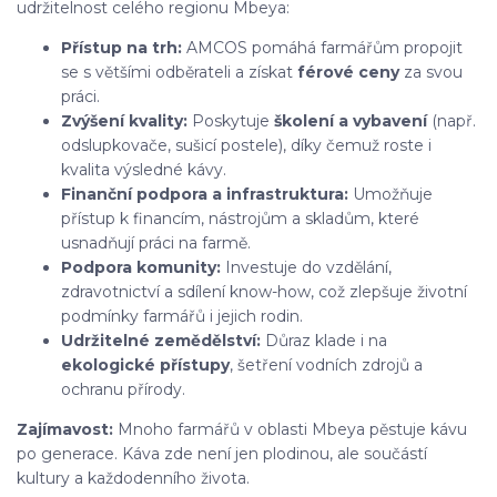
udržitelnost celého regionu Mbeya:
Přístup na trh:
AMCOS pomáhá farmářům propojit
se s většími odběrateli a získat
férové ceny
za svou
práci.
Zvýšení kvality:
Poskytuje
školení a vybavení
(např.
odslupkovače, sušicí postele), díky čemuž roste i
kvalita výsledné kávy.
Finanční podpora a infrastruktura:
Umožňuje
přístup k financím, nástrojům a skladům, které
usnadňují práci na farmě.
Podpora komunity:
Investuje do vzdělání,
zdravotnictví a sdílení know-how, což zlepšuje životní
podmínky farmářů i jejich rodin.
Udržitelné zemědělství:
Důraz klade i na
ekologické přístupy
, šetření vodních zdrojů a
ochranu přírody.
Zajímavost:
Mnoho farmářů v oblasti Mbeya pěstuje kávu
po generace. Káva zde není jen plodinou, ale součástí
kultury a každodenního života.