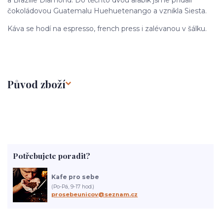
a Brazílie Diamond. Do těchto dvou arabik jsme přidali
čokoládovou Guatemalu Huehuetenango a vznikla Siesta.
Káva se hodí na espresso, french press i zalévanou v šálku.
Původ zboží
Potřebujete poradit?
Kafe pro sebe
(Po-Pá, 9-17 hod.)
prosebeunicov@seznam.cz