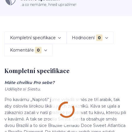
..a co nemáme, hned upražíme!
Kompletní specifikace
Hodnocení
0
Komentáře
0
Kompletní specifikace
Máte chvilku Pro sebe?
Udělejte si Siestu.
Pro kavárnu „Naproti“ jsme vyladili směs ze tří arabik, tak
aby oslovila širokou škálu jejich zákazníků. Káva se ujala a
zákazníci začali v naší pražírně požadovat tu kávu, kterou pili
v kavárně. A tak se zrodila Siesta. Siesta obsahuje směs
dvou Brazílií a to sice Brazílie Cerrado Doce Sweet Atlantica