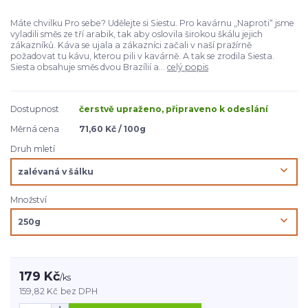
Máte chvilku Pro sebe? Udělejte si Siestu. Pro kavárnu „Naproti“ jsme
vyladili směs ze tří arabik, tak aby oslovila širokou škálu jejich
zákazníků. Káva se ujala a zákazníci začali v naší pražírně
požadovat tu kávu, kterou pili v kavárně. A tak se zrodila Siesta.
Siesta obsahuje směs dvou Brazílií a...
celý popis
Dostupnost
čerstvě upraženo, připraveno k odeslání
Měrná cena
71,60 Kč / 100g
Druh mletí
Množství
179 Kč
/
ks
159,82 Kč
bez DPH