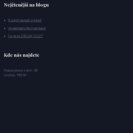
Nejčtenější na blogu
6 zajímavostí o kávě
Anaerobní fermentace
Co je to DECAF CO2?
Kde nás najdete
Masarykovo nám. 39
Uničov, 783 91