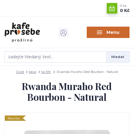
0
ks
0 Kč
Menu
Hledat
Úvod
káva
na filtr
Rwanda Muraho Red Bourbon - Natural
Rwanda Muraho Red
Bourbon - Natural
Novinka