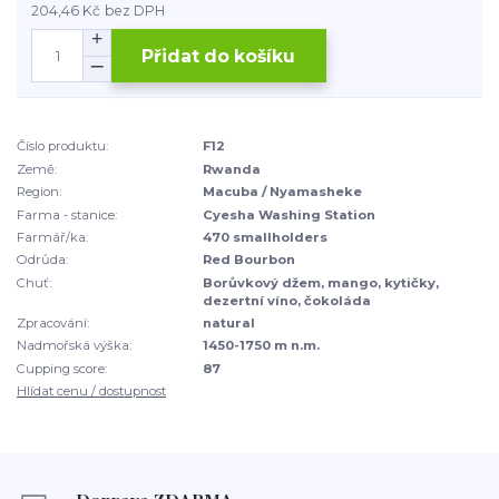
204,46 Kč
bez DPH
Přidat do košíku
Číslo produktu:
F12
Země:
Rwanda
Region:
Macuba / Nyamasheke
Farma - stanice:
Cyesha Washing Station
Farmář/ka:
470 smallholders
Odrůda:
Red Bourbon
Chuť:
Borůvkový džem, mango, kytičky,
dezertní víno, čokoláda
Zpracování:
natural
Nadmořská výška:
1450-1750 m n.m.
Cupping score:
87
Hlídat cenu / dostupnost