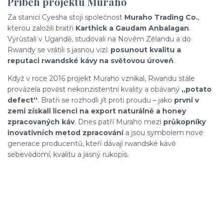
Příběh projektu Muraho
Za stanicí Cyesha stojí společnost
Muraho Trading Co.
,
kterou založili bratři
Karthick a Gaudam Anbalagan
.
Vyrůstali v Ugandě, studovali na Novém Zélandu a do
Rwandy se vrátili s jasnou vizí:
posunout kvalitu a
reputaci rwandské kávy na světovou úroveň
.
Když v roce 2016 projekt Muraho vznikal, Rwandu stále
provázela pověst nekonzistentní kvality a obávaný
„potato
defect“
. Bratři se rozhodli jít proti proudu – jako
první v
zemi získali licenci na export naturálně a honey
zpracovaných káv
. Dnes patří Muraho mezi
průkopníky
inovativních metod zpracování
a jsou symbolem nové
generace producentů, kteří dávají rwandské kávě
sebevědomí, kvalitu a jasný rukopis.