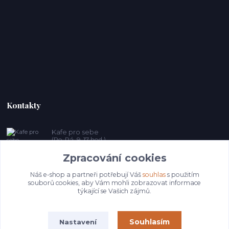
Kontakty
Kafe pro sebe
(Po-Pá, 9-17 hod.)
Zpracování cookies
prosebeunicov@seznam.cz
Náš e-shop a partneři potřebují Váš
souhlas
s použitím
souborů cookies, aby Vám mohli zobrazovat informace
týkající se Vašich zájmů.
Souhlasím
Nastavení