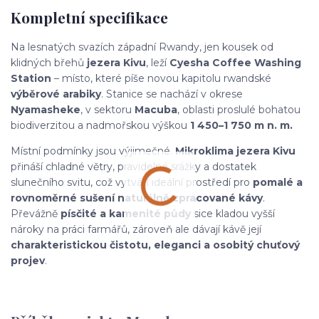
Kompletní specifikace
Na lesnatých svazích západní Rwandy, jen kousek od
klidných břehů
jezera Kivu
, leží
Cyesha Coffee Washing
Station
– místo, které píše novou kapitolu rwandské
výběrové arabiky
. Stanice se nachází v okrese
Nyamasheke
, v sektoru
Macuba
, oblasti proslulé bohatou
biodiverzitou a nadmořskou výškou
1 450–1 750 m n. m.
Místní podmínky jsou výjimečné.
Mikroklima jezera Kivu
přináší chladné větry, pravidelné srážky a dostatek
slunečního svitu, což vytváří ideální prostředí pro
pomalé a
rovnoměrné sušení naturálně zpracované kávy
.
Převážně
písčité a kamenité půdy
sice kladou vyšší
nároky na práci farmářů, zároveň ale dávají kávě její
charakteristickou čistotu, eleganci a osobitý chuťový
projev
.