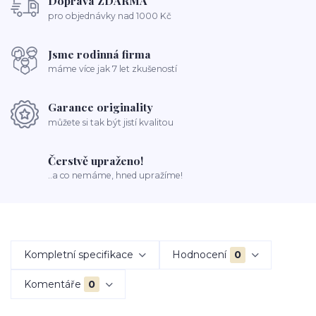
Doprava ZDARMA
pro objednávky nad 1000 Kč
Jsme rodinná firma
máme více jak 7 let zkušeností
Garance originality
můžete si tak být jistí kvalitou
Čerstvě upraženo!
..a co nemáme, hned upražíme!
Kompletní specifikace
Hodnocení
0
Komentáře
0