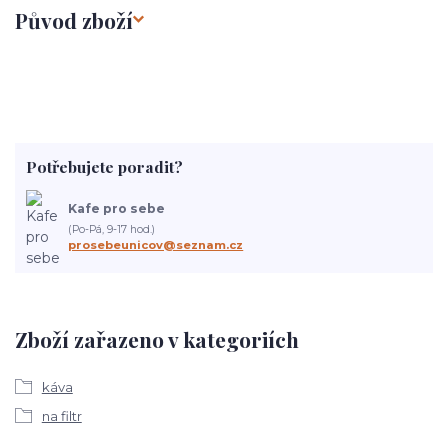
Původ zboží
Potřebujete poradit?
Kafe pro sebe
(Po-Pá, 9-17 hod.)
prosebeunicov@seznam.cz
Zboží zařazeno v kategoriích
káva
na filtr