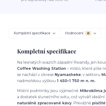
Kompletní specifikace
Hodnocení
0
Kompletní specifikace
Na lesnatých svazích západní Rwandy, jen kou
Coffee Washing Station
– místo, které píše
se nachází v okrese
Nyamasheke
, v sektoru
M
nadmořskou výškou
1 450–1 750 m n. m.
Místní podmínky jsou výjimečné.
Mikroklima j
a dostatek slunečního svitu, což vytváří ideální
naturálně zpracované kávy
. Převážně
písčit