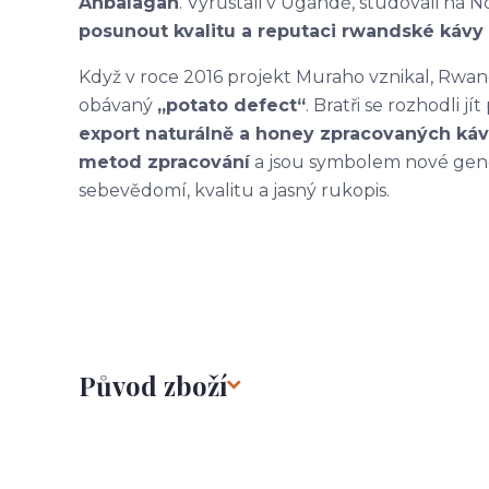
Anbalagan
. Vyrůstali v Ugandě, studovali na N
posunout kvalitu a reputaci rwandské kávy
Když v roce 2016 projekt Muraho vznikal, Rwand
obávaný
„potato defect“
. Bratři se rozhodli j
export naturálně a honey zpracovaných káv
metod zpracování
a jsou symbolem nové gene
sebevědomí, kvalitu a jasný rukopis.
Původ zboží