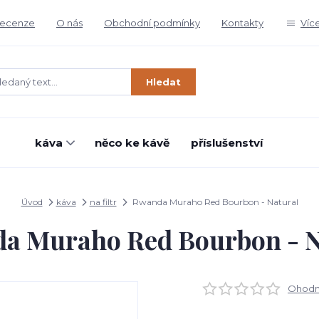
ecenze
O nás
Obchodní podmínky
Kontakty
Víc
Hledat
káva
něco ke kávě
příslušenství
Úvod
káva
na filtr
Rwanda Muraho Red Bourbon - Natural
a Muraho Red Bourbon - N
Ohodno