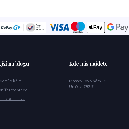
jší na blogu
Kde nás najdete
vostí o kávě
Masarykovo nám. 39
Uničov, 783 91
ní fermentace
o DECAF CO2?