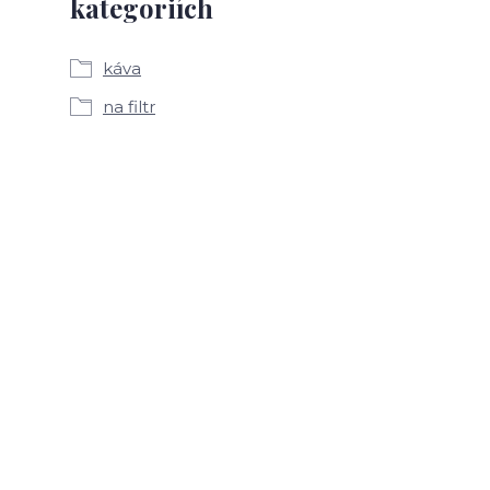
kategoriích
káva
na filtr