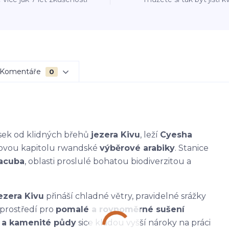
Komentáře
0
sek od klidných břehů
jezera Kivu
, leží
Cyesha
 novou kapitolu rwandské
výběrové arabiky
. Stanice
acuba
, oblasti proslulé bohatou biodiverzitou a
ezera Kivu
přináší chladné větry, pravidelné srážky
 prostředí pro
pomalé a rovnoměrné sušení
é a kamenité půdy
sice kladou vyšší nároky na práci