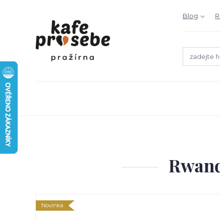
Blog
R
Rwand
Novinka