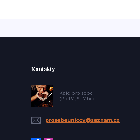
Kontakty
Kafe pro sebe
(Po-Pá, 9-17 hod.)
prosebeunicov@seznam.cz