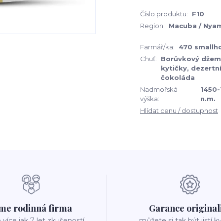
Číslo produktu:
F10
Region:
Macuba / Nya
Farmář/ka:
470 smallh
Chuť:
Borůvkový džem
kytičky, dezertní
čokoláda
Nadmořská
1450-
výška:
n.m.
Hlídat cenu / dostupnost
me rodinná firma
Garance original
íce jak 7 let zkušeností
můžete si tak být jistí k