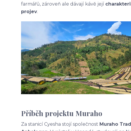
farmářů, zároveň ale dávají kávě její
charakteri
projev
.
Příběh projektu Muraho
Za stanicí Cyesha stojí společnost
Muraho Trad