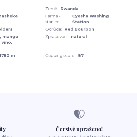
Země:
Rwanda
masheke
Farma -
Cyesha Washing
stanice:
Station
olders
Odrůda:
Red Bourbon
, mango,
Zpracování:
natural
 víno,
1750 m
Cupping score:
87
ity
Čerstvě upraženo!
valitou
..a co nemáme, hned upražíme!