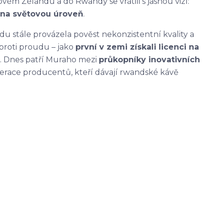
ovém Zélandu a do Rwandy se vrátili s jasnou vizí:
 na světovou úroveň
.
u stále provázela pověst nekonzistentní kvality a
ít proti proudu – jako
první v zemi získali licenci na
. Dnes patří Muraho mezi
průkopníky inovativních
race producentů, kteří dávají rwandské kávě