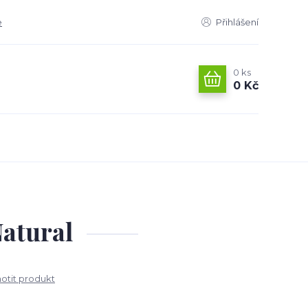
e
Přihlášení
0
ks
0 Kč
atural
tit produkt