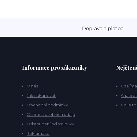
Doprava a platba:
Informace pro zákazníky
Nejčteně
O nás
6 zajíma
Jak nakupovat
Anaerob
Obchodní podmínky
Co je t
Ochrana osobních údajů
Odstoupení od smlouvy
Reklamace