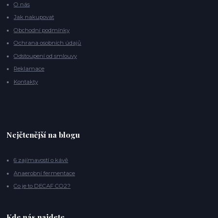
O nás
Jak nakupovat
Obchodní podmínky
Ochrana osobních údajů
Odstoupení od smlouvy
Reklamace
Kontakty
Nejčtenější na blogu
6 zajímavostí o kávě
Anaerobní fermentace
Co je to DECAF CO2?
Kde nás najdete