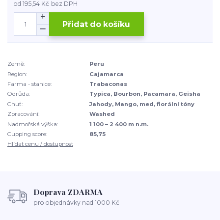
od
195,54 Kč
bez DPH
Přidat do košíku
Země:
Peru
Region:
Cajamarca
Farma - stanice:
Trabaconas
Odrůda:
Typica, Bourbon, Pacamara, Geisha
Chuť:
Jahody, Mango, med, florální tóny
Zpracování:
Washed
Nadmořská výška:
1 100 – 2 400 m n.m.
Cupping score:
85,75
Hlídat cenu / dostupnost
Doprava ZDARMA
pro objednávky nad 1000 Kč