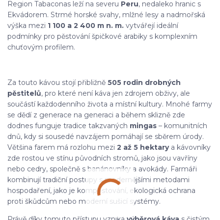
Region Tabaconas leží na severu
Peru
, nedaleko hranic s
Ekvádorem. Strmé horské svahy, mlžné lesy a nadmořská
výška mezi
1 100 a 2 400 m n. m.
vytvářejí ideální
podmínky pro pěstování špičkové arabiky s komplexním
chuťovým profilem.
Za touto kávou stojí přibližně
505 rodin drobných
pěstitelů
, pro které není káva jen zdrojem obživy, ale
součástí každodenního života a místní kultury. Mnohé farmy
se dědí z generace na generaci a během sklizně zde
dodnes funguje tradice takzvaných
mingas
– komunitních
dnů, kdy si sousedé navzájem pomáhají se sběrem úrody.
Většina farem má rozlohu mezi
2 až 5 hektary
a kávovníky
zde rostou ve stínu původních stromů, jako jsou vavříny
nebo cedry, společně s banánovníky a avokády. Farmáři
kombinují tradiční postupy s modernějšími metodami
hospodaření, jako je kompostování, ekologická ochrana
proti škůdcům nebo moderní sušicí systémy.
Právě díky tomuto přístupu vzniká
výběrová káva
s čistým