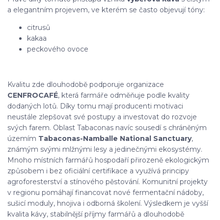
a elegantním projevem, ve kterém se často objevují tóny:
citrusů
kakaa
peckového ovoce
Kvalitu zde dlouhodobě podporuje organizace
CENFROCAFÉ
, která farmáře odměňuje podle kvality
dodaných lotů. Díky tomu mají producenti motivaci
neustále zlepšovat své postupy a investovat do rozvoje
svých farem. Oblast Tabaconas navíc sousedí s chráněným
územím
Tabaconas-Namballe National Sanctuary
,
známým svými mlžnými lesy a jedinečnými ekosystémy.
Mnoho místních farmářů hospodaří přirozeně ekologickým
způsobem i bez oficiální certifikace a využívá principy
agroforesterství a stínového pěstování. Komunitní projekty
v regionu pomáhají financovat nové fermentační nádoby,
sušicí moduly, hnojiva i odborná školení. Výsledkem je vyšší
kvalita kávy, stabilnější příjmy farmářů a dlouhodobě