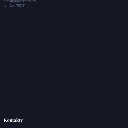
Masarykovo nám. 39
Uničov, 783 91
Kontakty