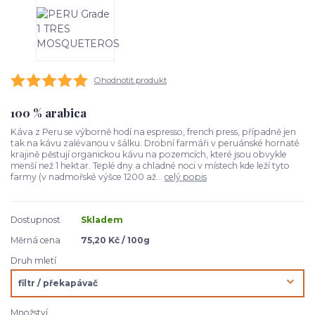
Ohodnotit produkt
100 % arabica
Káva z Peru se výborně hodí na espresso, french press, případně jen
tak na kávu zalévanou v šálku. Drobní farmáři v peruánské hornaté
krajině pěstují organickou kávu na pozemcích, které jsou obvykle
menší než 1 hektar. Teplé dny a chladné noci v místech kde leží tyto
farmy (v nadmořské výšce 1200 až...
celý popis
Dostupnost
Skladem
Měrná cena
75,20 Kč / 100g
Druh mletí
Množství