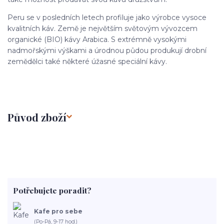
Peru se v posledních letech profiluje jako výrobce vysoce
kvalitních káv. Země je největším světovým vývozcem
organické (BIO) kávy Arabica. S extrémně vysokými
nadmořskými výškami a úrodnou půdou produkují drobní
zemědělci také některé úžasné speciální kávy.
Původ zboží
Potřebujete poradit?
Kafe pro sebe
(Po-Pá, 9-17 hod.)