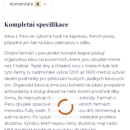
Komentáře
0
Kompletní specifikace
Káva z Peru se výborně hodí na espresso, french press,
případně jen tak na kávu zalévanou v šálku.
Drobní farmáři v peruánské hornaté krajině pěstují
organickou kávu na pozemcích, které jsou obvykle menší
než 1 hektar. Teplé dny a chladné noci v místech kde leží
tyto farmy (v nadmořské výšce 1200 až 1600 metrů) vytváří
ideální podmínky pro pěstování hustých, sladkých kávových
zrn. Organická kávová zrna jsou bohatší na zdraví prospěšné
antioxidanty a snižují dopad na naše životní prostředí díky
tomu, že nepoužívají chemikálie ani pesticidy. Farmáři v
Peru obvykle zpracovávají kávu na vlastních farmách
metodou Fully wash. Třešně se většinou drtí, fermentují a
suší na slunci. Po vysušení bude káva následně prodána
družstvu. Výrobci, kteří nejsou členy družstva, mají často
také možnost prodávat svou kávu družstvům.