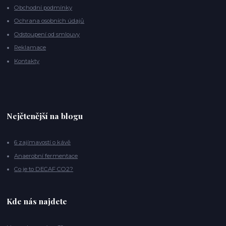
Obchodní podmínky
Ochrana osobních údajů
Odstoupení od smlouvy
Reklamace
Kontakty
Nejčtenější na blogu
6 zajímavostí o kávě
Anaerobní fermentace
Co je to DECAF CO2?
Kde nás najdete