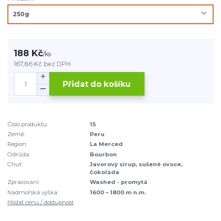
188 Kč
/
ks
167,86 Kč
bez DPH
Přidat do košíku
Číslo produktu:
15
Země:
Peru
Region:
La Merced
Odrůda:
Bourbon
Chuť:
Javorový sirup, sušené ovoce,
čokoláda
Zpracování:
Washed - promytá
Nadmořská výška:
1600 – 1800 m n.m.
Hlídat cenu / dostupnost