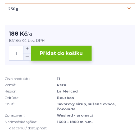
188 Kč
/
ks
167,86 Kč
bez DPH
Přidat do košíku
Číslo produktu:
11
Země:
Peru
Region:
La Merced
Odrůda:
Bourbon
Chuť:
Javorový sirup, sušené ovoce,
čokoláda
Zpracování:
Washed - promytá
Nadmořská výška:
1600 – 1800 m n.m.
Hlídat cenu / dostupnost