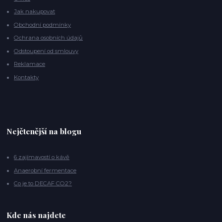
Jak nakupovat
Obchodní podmínky
Ochrana osobních údajů
Odstoupení od smlouvy
Reklamace
Kontakty
Nejčtenější na blogu
6 zajímavostí o kávě
Anaerobní fermentace
Co je to DECAF CO2?
Kde nás najdete