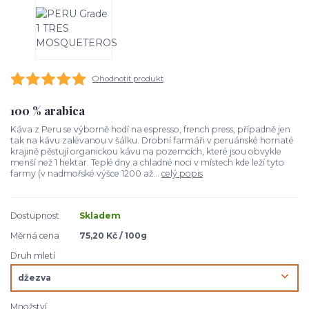
Ohodnotit produkt
100 % arabica
Káva z Peru se výborně hodí na espresso, french press, případně jen
tak na kávu zalévanou v šálku. Drobní farmáři v peruánské hornaté
krajině pěstují organickou kávu na pozemcích, které jsou obvykle
menší než 1 hektar. Teplé dny a chladné noci v místech kde leží tyto
farmy (v nadmořské výšce 1200 až...
celý popis
Dostupnost
Skladem
Měrná cena
75,20 Kč / 100g
Druh mletí
Množství