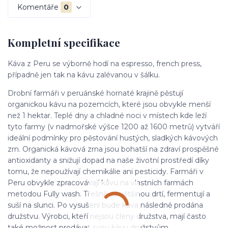
Komentáře
0
Kompletní specifikace
Káva z Peru se výborně hodí na espresso, french press,
případně jen tak na kávu zalévanou v šálku.
Drobní farmáři v peruánské hornaté krajině pěstují
organickou kávu na pozemcích, které jsou obvykle menší
než 1 hektar. Teplé dny a chladné noci v místech kde leží
tyto farmy (v nadmořské výšce 1200 až 1600 metrů) vytváří
ideální podmínky pro pěstování hustých, sladkých kávových
zrn. Organická kávová zrna jsou bohatší na zdraví prospěšné
antioxidanty a snižují dopad na naše životní prostředí díky
tomu, že nepoužívají chemikálie ani pesticidy. Farmáři v
Peru obvykle zpracovávají kávu na vlastních farmách
metodou Fully wash. Třešně se většinou drtí, fermentují a
suší na slunci. Po vysušení bude káva následně prodána
družstvu. Výrobci, kteří nejsou členy družstva, mají často
také možnost prodávat svou kávu družstvům.