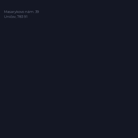
Masarykovo nám. 39
Uničov, 783 91