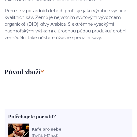
Peru se v posledních letech profiluje jako výrobce vysoce
kvalitních káv. Země je největším světovým vývozcem
organické (BIO) kávy Arabica. S extrémně vysokými
nadmořskými výškami a úrodnou půdou produkují drobní
zemědělci také některé úžasné speciální kávy.
Původ zboží
Potřebujete poradit?
Kafe pro sebe
(Po-Pá, 9-17 hod.)