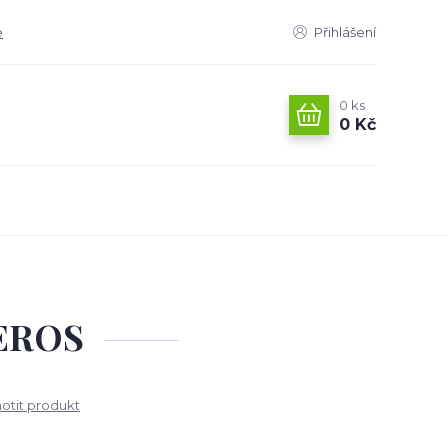
e
Přihlášení
0
ks
0 Kč
EROS
tit produkt