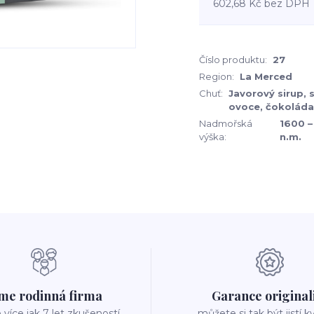
602,68 Kč
bez DPH
Číslo produktu:
27
Region:
La Merced
Chuť:
Javorový sirup, 
ovoce, čokoláda
Nadmořská
1600 –
výška:
n.m.
me rodinná firma
Garance original
íce jak 7 let zkušeností
můžete si tak být jistí k