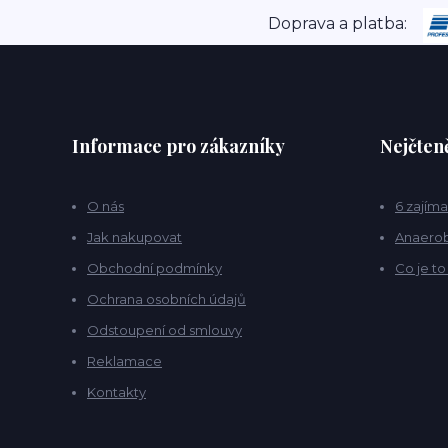
Doprava a platba:
Informace pro zákazníky
Nejčteně
O nás
6 zajíma
Jak nakupovat
Anaerob
Obchodní podmínky
Co je t
Ochrana osobních údajů
Odstoupení od smlouvy
Reklamace
Kontakty