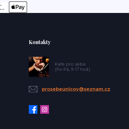
Kontakty
Kafe pro sebe
(Po-Pá, 9-17 hod.)
prosebeunicov@seznam.cz