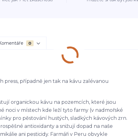
Komentáře
0
ch press, případně jen tak na kávu zalévanou
stují organickou kávu na pozemcích, které jsou
é noci v místech kde leží tyto farmy (v nadmořské
mínky pro pěstování hustých, sladkých kávových zrn.
rospěšné antioxidanty a snižují dopad na naše
mikálie ani pesticidy. Farmáři v Peru obvykle