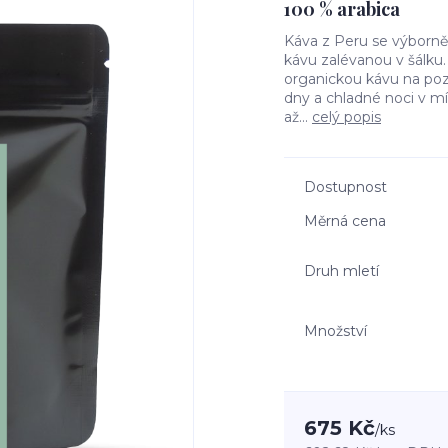
100 % arabica
Káva z Peru se výborně 
kávu zalévanou v šálku.
organickou kávu na poz
dny a chladné noci v m
až...
celý popis
Dostupnost
Měrná cena
Druh mletí
Množství
675 Kč
/
ks