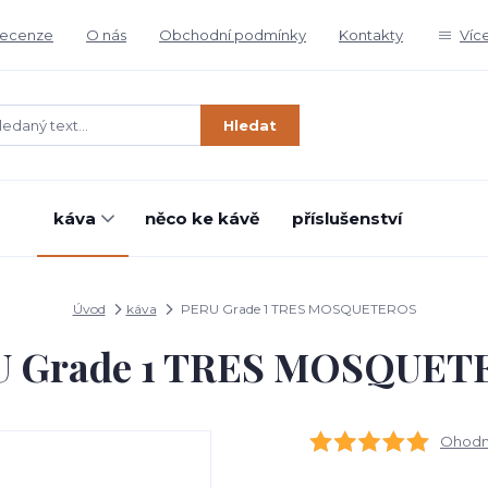
ecenze
O nás
Obchodní podmínky
Kontakty
Víc
Hledat
káva
něco ke kávě
příslušenství
Úvod
káva
PERU Grade 1 TRES MOSQUETEROS
U Grade 1 TRES MOSQUET
Ohodno