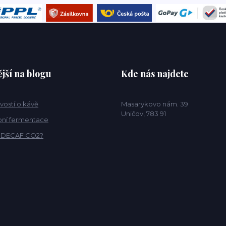
jší na blogu
Kde nás najdete
vostí o kávě
Masarykovo nám. 39
Uničov, 783 91
ní fermentace
o DECAF CO2?