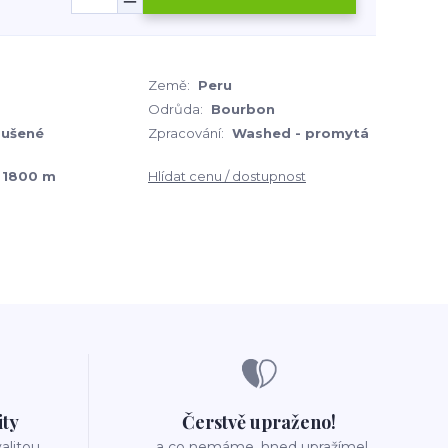
Země:
Peru
Odrůda:
Bourbon
sušené
Zpracování:
Washed - promytá
 1800 m
Hlídat cenu / dostupnost
ity
Čerstvě upraženo!
valitou
..a co nemáme, hned upražíme!