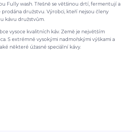
u Fully wash. Třešně se většinou drtí, fermentují a
 prodána družstvu. Výrobci, kteří nejsou členy
vou kávu družstvům.
obce vysoce kvalitních káv. Země je největším
ica. S extrémně vysokými nadmořskými výškami a
ké některé úžasné speciální kávy.