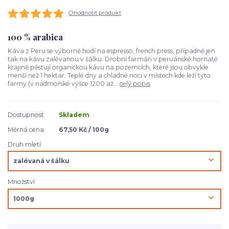
Ohodnotit produkt
100 % arabica
Káva z Peru se výborně hodí na espresso, french press, případně jen
tak na kávu zalévanou v šálku. Drobní farmáři v peruánské hornaté
krajině pěstují organickou kávu na pozemcích, které jsou obvykle
menší než 1 hektar. Teplé dny a chladné noci v místech kde leží tyto
farmy (v nadmořské výšce 1200 až...
celý popis
Dostupnost
Skladem
Měrná cena
67,50 Kč / 100g
Druh mletí
Množství