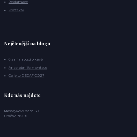
Reklamace
Kontakty
Nejčtenější na blogu
6 zajímavostí o kávě
Anaerobní fermentace
Co je to DECAF CO2?
Kde nás najdete
Masarykovo nám. 39
Uničov, 783 91