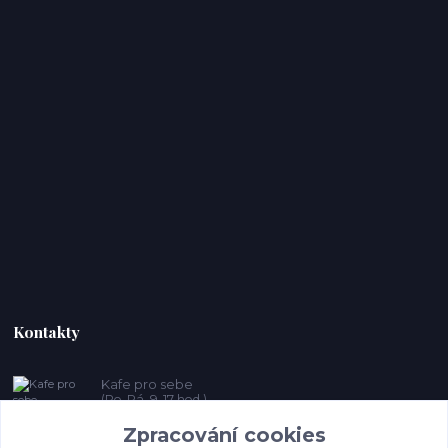
Kontakty
Kafe pro sebe
(Po-Pá, 9-17 hod.)
Zpracování cookies
prosebeunicov@seznam.cz