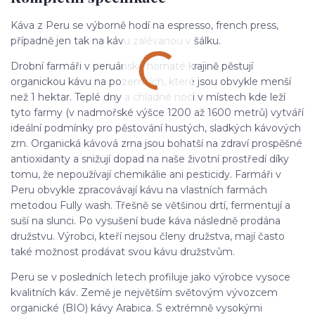
Káva z Peru se výborně hodí na espresso, french press,
případně jen tak na kávu zalévanou v šálku.
Drobní farmáři v peruánské hornaté krajině pěstují
organickou kávu na pozemcích, které jsou obvykle menší
než 1 hektar. Teplé dny a chladné noci v místech kde leží
tyto farmy (v nadmořské výšce 1200 až 1600 metrů) vytváří
ideální podmínky pro pěstování hustých, sladkých kávových
zrn. Organická kávová zrna jsou bohatší na zdraví prospěšné
antioxidanty a snižují dopad na naše životní prostředí díky
tomu, že nepoužívají chemikálie ani pesticidy. Farmáři v
Peru obvykle zpracovávají kávu na vlastních farmách
metodou Fully wash. Třešně se většinou drtí, fermentují a
suší na slunci. Po vysušení bude káva následně prodána
družstvu. Výrobci, kteří nejsou členy družstva, mají často
také možnost prodávat svou kávu družstvům.
Peru se v posledních letech profiluje jako výrobce vysoce
kvalitních káv. Země je největším světovým vývozcem
organické (BIO) kávy Arabica. S extrémně vysokými