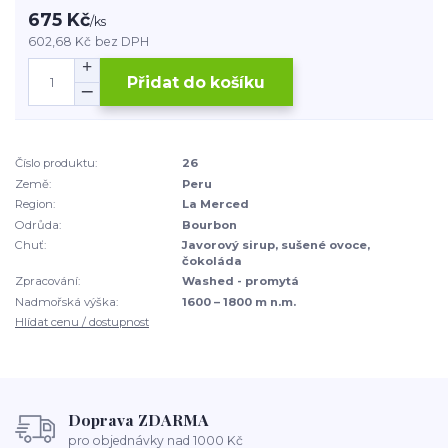
675 Kč
/
ks
602,68 Kč
bez DPH
Přidat do košíku
Číslo produktu:
26
Země:
Peru
Region:
La Merced
Odrůda:
Bourbon
Chuť:
Javorový sirup, sušené ovoce,
čokoláda
Zpracování:
Washed - promytá
Nadmořská výška:
1600 – 1800 m n.m.
Hlídat cenu / dostupnost
Doprava ZDARMA
pro objednávky nad 1000 Kč