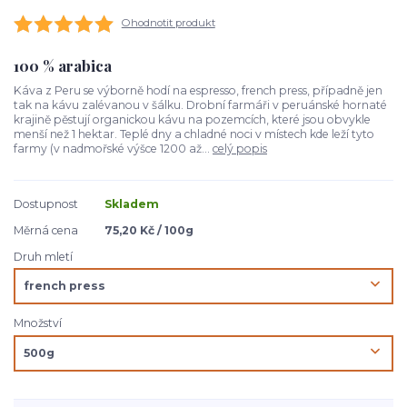
Ohodnotit produkt
100 % arabica
Káva z Peru se výborně hodí na espresso, french press, případně jen
tak na kávu zalévanou v šálku. Drobní farmáři v peruánské hornaté
krajině pěstují organickou kávu na pozemcích, které jsou obvykle
menší než 1 hektar. Teplé dny a chladné noci v místech kde leží tyto
farmy (v nadmořské výšce 1200 až...
celý popis
Dostupnost
Skladem
Měrná cena
75,20 Kč / 100g
Druh mletí
Množství