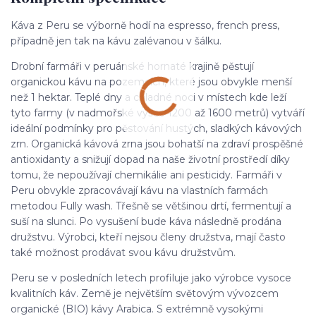
Káva z Peru se výborně hodí na espresso, french press,
případně jen tak na kávu zalévanou v šálku.
Drobní farmáři v peruánské hornaté krajině pěstují
organickou kávu na pozemcích, které jsou obvykle menší
než 1 hektar. Teplé dny a chladné noci v místech kde leží
tyto farmy (v nadmořské výšce 1200 až 1600 metrů) vytváří
ideální podmínky pro pěstování hustých, sladkých kávových
zrn. Organická kávová zrna jsou bohatší na zdraví prospěšné
antioxidanty a snižují dopad na naše životní prostředí díky
tomu, že nepoužívají chemikálie ani pesticidy. Farmáři v
Peru obvykle zpracovávají kávu na vlastních farmách
metodou Fully wash. Třešně se většinou drtí, fermentují a
suší na slunci. Po vysušení bude káva následně prodána
družstvu. Výrobci, kteří nejsou členy družstva, mají často
také možnost prodávat svou kávu družstvům.
Peru se v posledních letech profiluje jako výrobce vysoce
kvalitních káv. Země je největším světovým vývozcem
organické (BIO) kávy Arabica. S extrémně vysokými