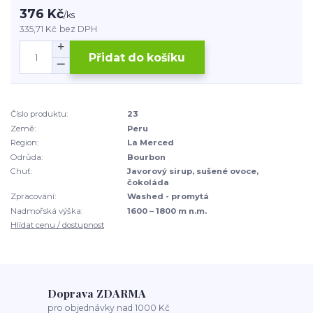
376 Kč
/
ks
335,71 Kč
bez DPH
Přidat do košíku
Číslo produktu:
23
Země:
Peru
Region:
La Merced
Odrůda:
Bourbon
Chuť:
Javorový sirup, sušené ovoce,
čokoláda
Zpracování:
Washed - promytá
Nadmořská výška:
1600 – 1800 m n.m.
Hlídat cenu / dostupnost
Doprava ZDARMA
pro objednávky nad 1000 Kč