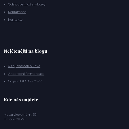
Odstoupení od smlouvy
Reklamace
Kontakty
Nejčtenější na blogu
6 zajímavostí o kávě
Anaerobní fermentace
Co je to DECAF CO2?
Kde nás najdete
Masarykovo nám. 39
Uničov, 783 91