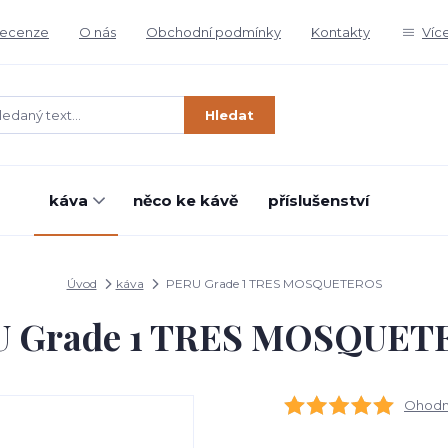
ecenze
O nás
Obchodní podmínky
Kontakty
Víc
Hledat
káva
něco ke kávě
příslušenství
Úvod
káva
PERU Grade 1 TRES MOSQUETEROS
U Grade 1 TRES MOSQUET
Ohodno