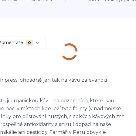
Komentáře
0
ch press, případně jen tak na kávu zalévanou
stují organickou kávu na pozemcích, které jsou
é noci v místech kde leží tyto farmy (v nadmořské
mínky pro pěstování hustých, sladkých kávových zrn.
rospěšné antioxidanty a snižují dopad na naše
mikálie ani pesticidy. Farmáři v Peru obvykle