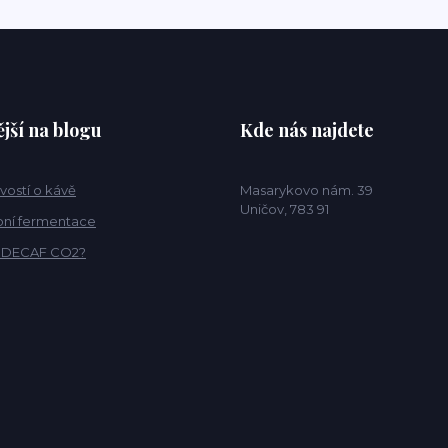
jší na blogu
Kde nás najdete
vostí o kávě
Masarykovo nám. 39
Uničov, 783 91
ní fermentace
o DECAF CO2?