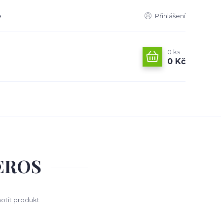
e
Přihlášení
0
ks
0 Kč
EROS
tit produkt