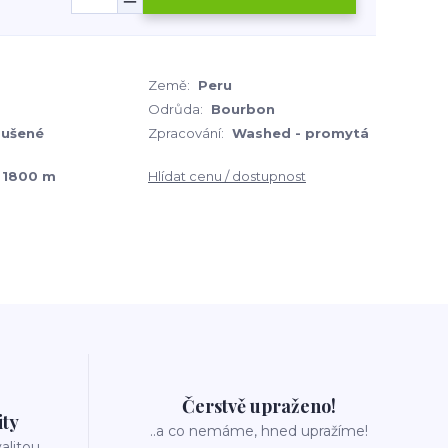
Země:
Peru
Odrůda:
Bourbon
sušené
Zpracování:
Washed - promytá
 1800 m
Hlídat cenu / dostupnost
Čerstvě upraženo!
ity
..a co nemáme, hned upražíme!
valitou