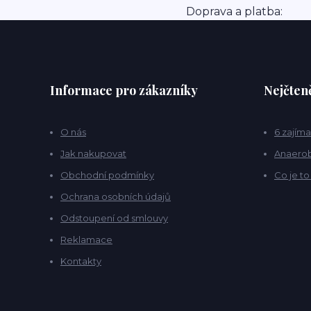
Doprava a platba:
Informace pro zákazníky
Nejčteně
O nás
6 zajíma
Jak nakupovat
Anaerob
Obchodní podmínky
Co je t
Ochrana osobních údajů
Odstoupení od smlouvy
Reklamace
Kontakty