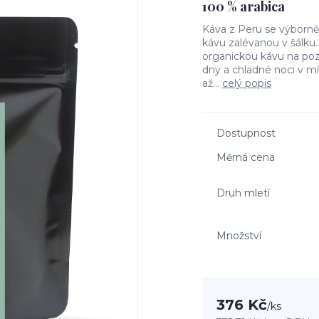
100 % arabica
Káva z Peru se výborně 
kávu zalévanou v šálku.
organickou kávu na poz
dny a chladné noci v m
až...
celý popis
Dostupnost
Měrná cena
Druh mletí
Množství
376 Kč
/
ks