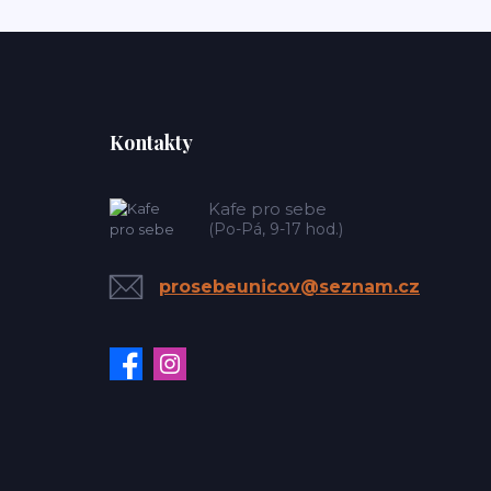
Kontakty
Kafe pro sebe
(Po-Pá, 9-17 hod.)
prosebeunicov@seznam.cz