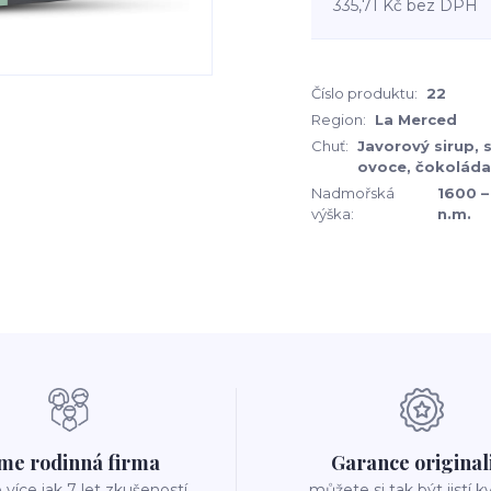
335,71 Kč
bez DPH
Číslo produktu:
22
Region:
La Merced
Chuť:
Javorový sirup, 
ovoce, čokoláda
Nadmořská
1600 –
výška:
n.m.
me rodinná firma
Garance original
íce jak 7 let zkušeností
můžete si tak být jistí k