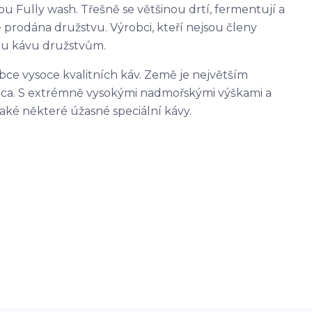
u Fully wash. Třešně se většinou drtí, fermentují a
 prodána družstvu. Výrobci, kteří nejsou členy
vou kávu družstvům.
obce vysoce kvalitních káv. Země je největším
ica. S extrémně vysokými nadmořskými výškami a
ké některé úžasné speciální kávy.