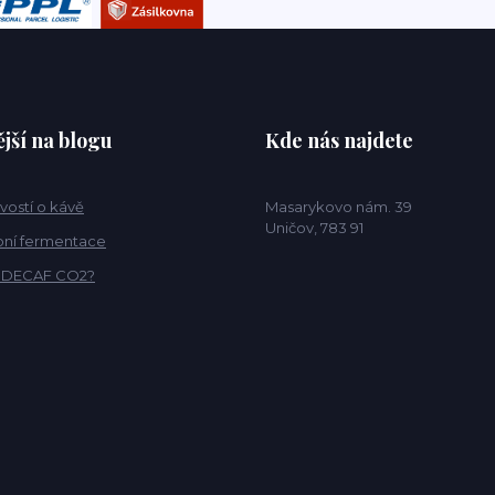
jší na blogu
Kde nás najdete
vostí o kávě
Masarykovo nám. 39
Uničov, 783 91
ní fermentace
o DECAF CO2?