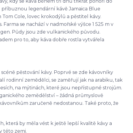
vy, kdy se káva během tří dnů třikrát ponoří do
je příbuznou legendární kávě Jamaica Blue
ch Tom Cole, lovec krokodýlů a pěstitel kávy.
. Farma se nachází v nadmořské výšce 1 525 m v
gen. Půdy jsou zde vulkanického původu.
adem pro to, aby káva dobře rostla vytvářela
scéně pěstování kávy. Poprvé se zde kávovníky
lí rodinní zemědělci, se zaměřují jak na arabiku, tak
lesích, na mýtinách, které jsou nepřístupné strojům.
rganického zemědělství – žádná průmyslově
ke kávovníkům zaručeně nedostanou. Také proto, že
 která by měla vést k ještě lepší kvalitě kávy a
 této zemi.