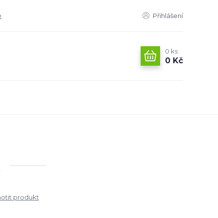
e
Přihlášení
0
ks
0 Kč
tit produkt