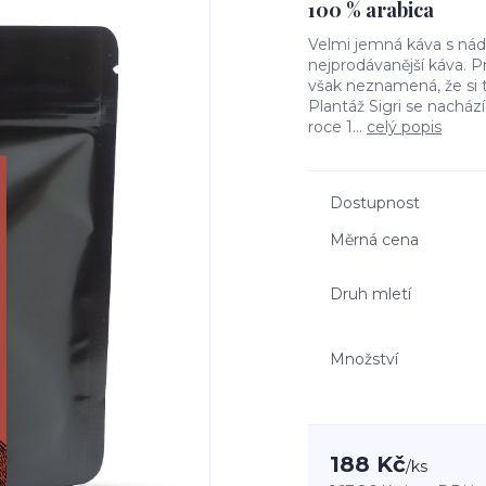
100 % arabica
Velmi jemná káva s nád
nejprodávanější káva. 
však neznamená, že si 
Plantáž Sigri se nacház
roce 1...
celý popis
Dostupnost
Měrná cena
Druh mletí
Množství
188 Kč
/
ks