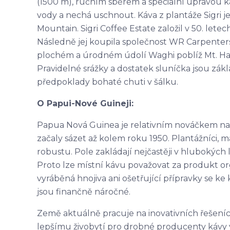
(1500 m), ručním sběrem a speciální úpravou ká
vody a nechá uschnout. Káva z plantáže Sigri 
Mountain. Sigri Coffee Estate založil v 50. lete
Následně jej koupila společnost WR Carpenters
plochém a úrodném údolí Waghi poblíž Mt. Ha
Pravidelné srážky a dostatek sluníčka jsou zákl
předpoklady bohaté chuti v šálku.
O Papui-Nové Guineji:
Papua Nová Guinea je relativním nováčkem na 
začaly sázet až kolem roku 1950. Plantážníci, ma
robustu. Pole zakládají nejčastěji v hlubokých 
Proto lze místní kávu považovat za produkt o
vyráběná hnojiva ani ošetřující přípravky se 
jsou finančně náročné.
Země aktuálně pracuje na inovativních řešeních,
lepšímu živobytí pro drobné producenty kávy v