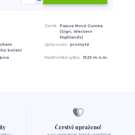
Země:
Papua Nová Guinea
(Sigri, Western
Highlands)
echem
Zpracování:
promyté
ého koření
pica
Nadmořská výška:
1525 m n.m.
ity
Čerstvě upraženo!
valitou
..a co nemáme, hned upražíme!