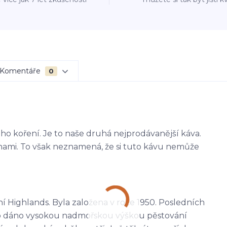
Komentáře
0
o koření. Je to naše druhá nejprodávanější káva.
ami. To však neznamená, že si tuto kávu nemůže
ní Highlands. Byla založena v roce 1950. Posledních
 to dáno vysokou nadmořskou výškou pěstování