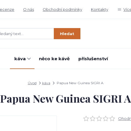
ecenze
O nás
Obchodní podmínky
Kontakty
Víc
Hledat
káva
něco ke kávě
příslušenství
Úvod
káva
Papua New Guinea SIGRI A
Papua New Guinea SIGRI A
Ohodno