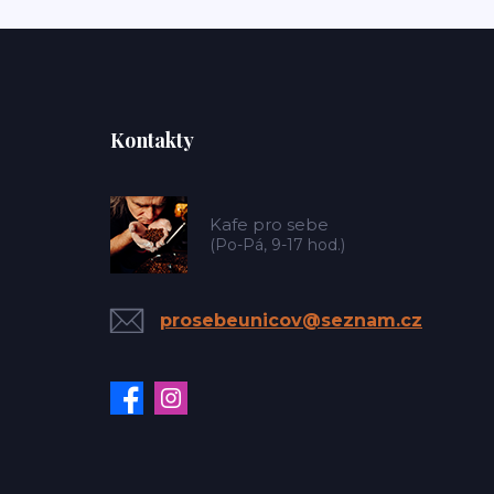
Kontakty
Kafe pro sebe
(Po-Pá, 9-17 hod.)
prosebeunicov@seznam.cz