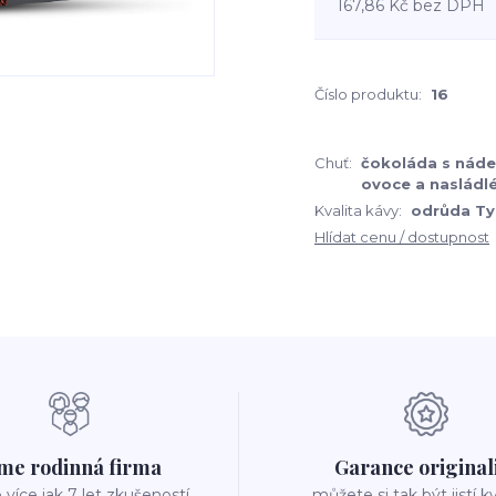
167,86 Kč
bez DPH
Číslo produktu:
16
Chuť:
čokoláda s nád
ovoce a nasládl
Kvalita kávy:
odrůda Ty
Hlídat cenu / dostupnost
me rodinná firma
Garance original
íce jak 7 let zkušeností
můžete si tak být jistí k