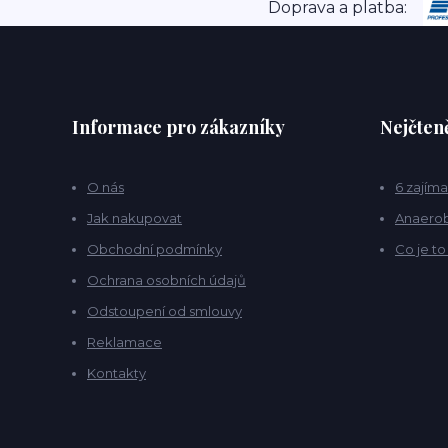
Doprava a platba:
Informace pro zákazníky
Nejčteně
O nás
6 zajíma
Jak nakupovat
Anaerob
Obchodní podmínky
Co je t
Ochrana osobních údajů
Odstoupení od smlouvy
Reklamace
Kontakty