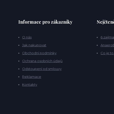
Informace pro zákazníky
Nejčteně
O nás
6 zajíma
Jak nakupovat
Anaerob
Obchodní podmínky
Co je t
Ochrana osobních údajů
Odstoupení od smlouvy
Reklamace
Kontakty