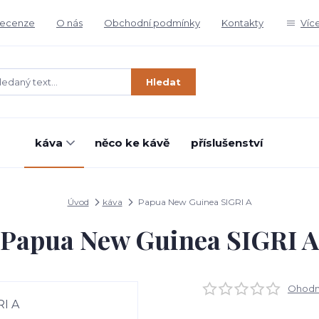
ecenze
O nás
Obchodní podmínky
Kontakty
Víc
Hledat
káva
něco ke kávě
příslušenství
Úvod
káva
Papua New Guinea SIGRI A
Papua New Guinea SIGRI A
Ohodno