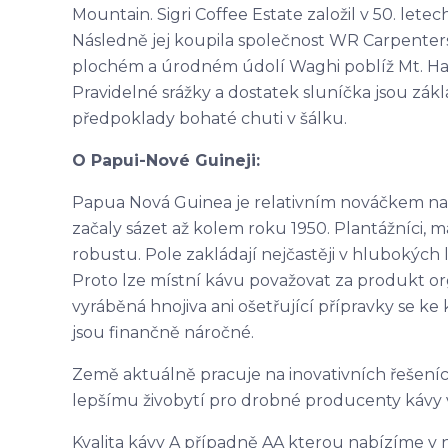
Mountain. Sigri Coffee Estate založil v 50. lete
Následně jej koupila společnost WR Carpenters
plochém a úrodném údolí Waghi poblíž Mt. Ha
Pravidelné srážky a dostatek sluníčka jsou zákl
předpoklady bohaté chuti v šálku.
O Papui-Nové Guineji:
Papua Nová Guinea je relativním nováčkem na 
začaly sázet až kolem roku 1950. Plantážníci, ma
robustu. Pole zakládají nejčastěji v hlubokých 
Proto lze místní kávu považovat za produkt o
vyráběná hnojiva ani ošetřující přípravky se 
jsou finančně náročné.
Země aktuálně pracuje na inovativních řešeních,
lepšímu živobytí pro drobné producenty kávy v
Kvalita kávy A případně AA kterou nabízíme v n