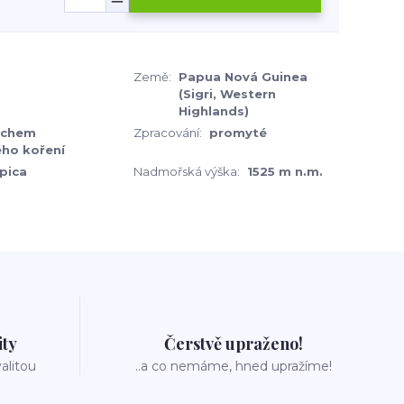
Země:
Papua Nová Guinea
(Sigri, Western
Highlands)
echem
Zpracování:
promyté
ého koření
pica
Nadmořská výška:
1525 m n.m.
ity
Čerstvě upraženo!
valitou
..a co nemáme, hned upražíme!