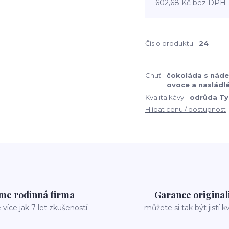
602,68 Kč
bez DPH
Číslo produktu:
24
Chuť:
čokoláda s nád
ovoce a nasládl
Kvalita kávy:
odrůda Ty
Hlídat cenu / dostupnost
me rodinná firma
Garance original
íce jak 7 let zkušeností
můžete si tak být jistí k