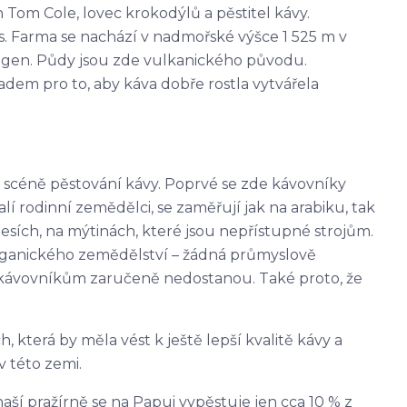
ch Tom Cole, lovec krokodýlů a pěstitel kávy.
. Farma se nachází v nadmořské výšce 1 525 m v
gen. Půdy jsou zde vulkanického původu.
adem pro to, aby káva dobře rostla vytvářela
scéně pěstování kávy. Poprvé se zde kávovníky
lí rodinní zemědělci, se zaměřují jak na arabiku, tak
lesích, na mýtinách, které jsou nepřístupné strojům.
rganického zemědělství – žádná průmyslově
ke kávovníkům zaručeně nedostanou. Také proto, že
 která by měla vést k ještě lepší kvalitě kávy a
 této zemi.
aší pražírně se na Papui vypěstuje jen cca 10 % z