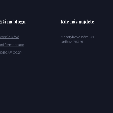
jší na blogu
Kde nás najdete
vostí o kávě
Masarykovo nám. 39
Uničov, 783 91
ní fermentace
o DECAF CO2?