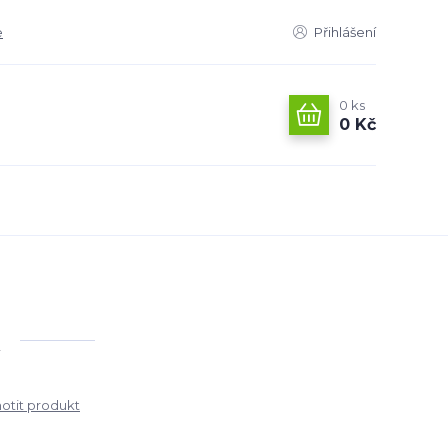
e
Přihlášení
0
ks
0 Kč
tit produkt