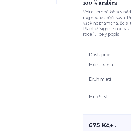
100 % arabica
Velmi jemná káva s nád
nejprodávanější káva. 
však neznamená, že si 
Plantáž Sigri se nacház
roce 1...
celý popis
Dostupnost
Měrná cena
Druh mletí
Množství
675 Kč
/
ks