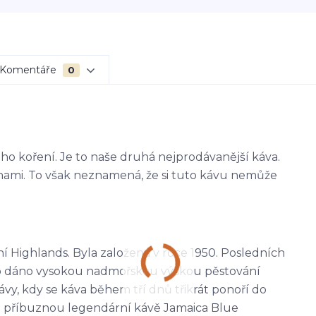
Komentáře
0
o koření. Je to naše druhá nejprodávanější káva.
ami. To však neznamená, že si tuto kávu nemůže
ní Highlands. Byla založena v roce 1950. Posledních
 to dáno vysokou nadmořskou výškou pěstování
vy, kdy se káva během tří dnů třikrát ponoří do
je příbuznou legendární kávě Jamaica Blue