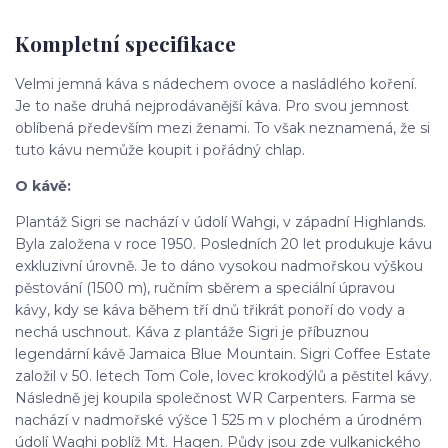
Kompletní specifikace
Velmi jemná káva s nádechem ovoce a nasládlého koření.
Je to naše druhá nejprodávanější káva. Pro svou jemnost
oblíbená především mezi ženami. To však neznamená, že si
tuto kávu nemůže koupit i pořádný chlap.
O kávě:
Plantáž Sigri se nachází v údolí Wahgi, v západní Highlands.
Byla založena v roce 1950. Posledních 20 let produkuje kávu
exkluzivní úrovně. Je to dáno vysokou nadmořskou výškou
pěstování (1500 m), ručním sběrem a speciální úpravou
kávy, kdy se káva během tří dnů třikrát ponoří do vody a
nechá uschnout. Káva z plantáže Sigri je příbuznou
legendární kávě Jamaica Blue Mountain. Sigri Coffee Estate
založil v 50. letech Tom Cole, lovec krokodýlů a pěstitel kávy.
Následně jej koupila společnost WR Carpenters. Farma se
nachází v nadmořské výšce 1 525 m v plochém a úrodném
údolí Waghi poblíž Mt. Hagen. Půdy jsou zde vulkanického