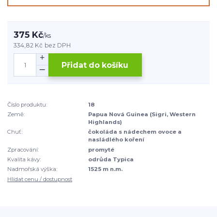
375 Kč
/
ks
334,82 Kč
bez DPH
Přidat do košíku
Číslo produktu:
18
Země:
Papua Nová Guinea (Sigri, Western
Highlands)
Chuť:
čokoláda s nádechem ovoce a
nasládlého koření
Zpracování:
promyté
Kvalita kávy:
odrůda Typica
Nadmořská výška:
1525 m n.m.
Hlídat cenu / dostupnost