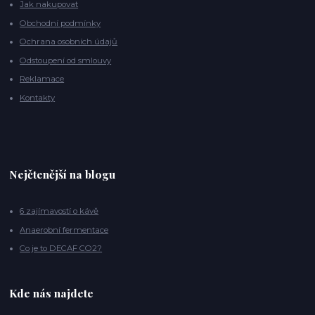
Jak nakupovat
Obchodní podmínky
Ochrana osobních údajů
Odstoupení od smlouvy
Reklamace
Kontakty
Nejčtenější na blogu
6 zajímavostí o kávě
Anaerobní fermentace
Co je to DECAF CO2?
Kde nás najdete