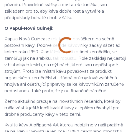
původu. Pravidelné srážky a dostatek sluníčka jsou
základem pro to, aby káva dobře rostla vytvářela
předpoklady bohaté chuti v šálku.
O Papui-Nové Guineji:
Papua Nová Guinea je relativním nováčkem na scéně
pěstování kávy. Poprvé se zde kávovníky začaly sázet až
kolem roku 1950. Plantážníci, malí rodinní zemědělci, se
zaměřují jak na arabiku, tak robustu. Pole zakládají nejčastěji
v hlubokých lesích, na mýtinách, které jsou nepřístupné
strojům. Proto lze místní kávu považovat za produkt
organického zemědělství – žádná průmyslově vyráběná
hnojiva ani ošetřující přípravky se ke kávovníkům zaručeně
nedostanou. Také proto, že jsou finančně náročné.
Země aktuálně pracuje na inovativních řešeních, která by
měla vést k ještě lepší kvalitě kávy a lepšímu živobytí pro
drobné producenty kávy v této zemi.
Kvalita kávy A případně AA kterou nabízíme v naší pražírně
se na Papui vypěstuje jen cca 10 % z celkového množství.