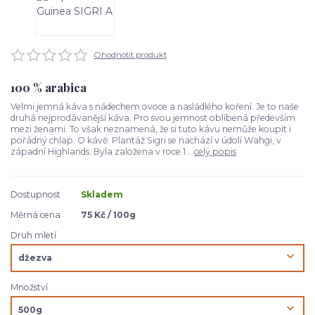
Ohodnotit produkt
100 % arabica
Velmi jemná káva s nádechem ovoce a nasládlého koření. Je to naše
druhá nejprodávanější káva. Pro svou jemnost oblíbená především
mezi ženami. To však neznamená, že si tuto kávu nemůže koupit i
pořádný chlap. O kávě: Plantáž Sigri se nachází v údolí Wahgi, v
západní Highlands. Byla založena v roce 1...
celý popis
Dostupnost
Skladem
Měrná cena
75 Kč / 100g
Druh mletí
Množství