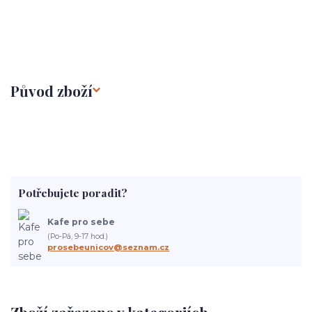
Původ zboží
Potřebujete poradit?
Kafe pro sebe
(Po-Pá, 9-17 hod.)
prosebeunicov@seznam.cz