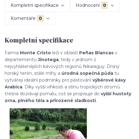
Kompletní specifikace
Hodnocení
0
Komentáře
0
Kompletní specifikace
Farma
Monte Cristo
leží v oblasti
Peñas Blancas
v
departementu
Jinotega
, tedy v jednom z
nejvyhlášenějších kávových regionů Nikaraguy. Drsný
horský terén, stálé mlhy a
úrodná sopečná půda
tu
vytvářejí ideální podmínky pro pěstování
výběrové kávy
Arabica
. Díky vyšší vlhkosti a stínu tropických stromů
třešně dozrávají pomalu, což se propisuje do
vyšší hustoty
zrna, plného těla a přirozené sladkosti
.