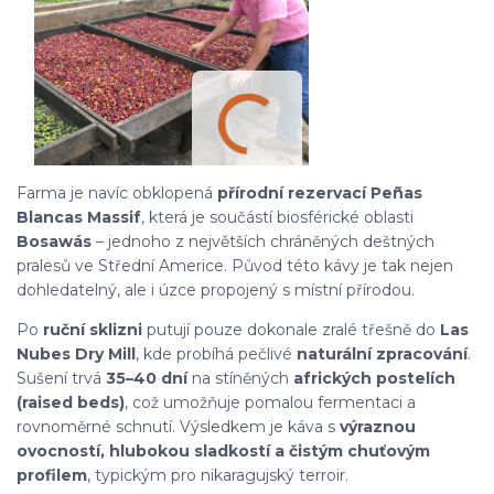
Farma je navíc obklopená
přírodní rezervací Peñas
Blancas Massif
, která je součástí biosférické oblasti
Bosawás
– jednoho z největších chráněných deštných
pralesů ve Střední Americe. Původ této kávy je tak nejen
dohledatelný, ale i úzce propojený s místní přírodou.
Po
ruční sklizni
putují pouze dokonale zralé třešně do
Las
Nubes Dry Mill
, kde probíhá pečlivé
naturální zpracování
.
Sušení trvá
35–40 dní
na stíněných
afrických postelích
(raised beds)
, což umožňuje pomalou fermentaci a
rovnoměrné schnutí. Výsledkem je káva s
výraznou
ovocností, hlubokou sladkostí a čistým chuťovým
profilem
, typickým pro nikaragujský terroir.