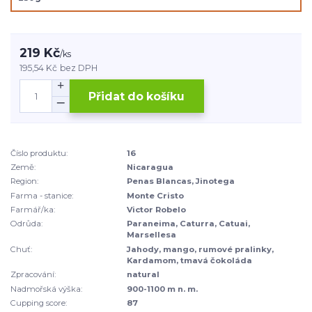
219 Kč
/
ks
195,54 Kč
bez DPH
Přidat do košíku
Číslo produktu:
16
Země:
Nicaragua
Region:
Penas Blancas, Jinotega
Farma - stanice:
Monte Cristo
Farmář/ka:
Victor Robelo
Odrůda:
Paraneima, Caturra, Catuai,
Marsellesa
Chuť:
Jahody, mango, rumové pralinky,
Kardamom, tmavá čokoláda
Zpracování:
natural
Nadmořská výška:
900-1100 m n. m.
Cupping score:
87