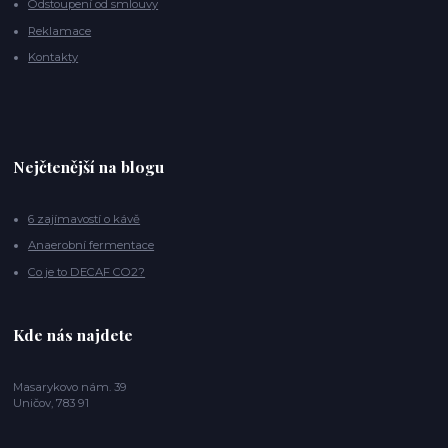
Odstoupení od smlouvy
Reklamace
Kontakty
Nejčtenější na blogu
6 zajímavostí o kávě
Anaerobní fermentace
Co je to DECAF CO2?
Kde nás najdete
Masarykovo nám. 39
Uničov, 783 91