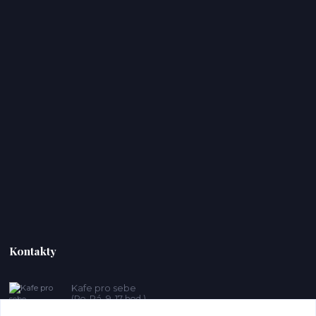
Kontakty
Kafe pro sebe
(Po-Pá, 9-17 hod.)