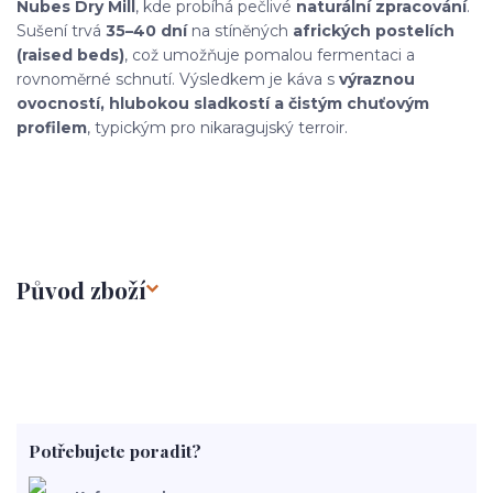
Nubes Dry Mill
, kde probíhá pečlivé
naturální zpracování
.
Sušení trvá
35–40 dní
na stíněných
afrických postelích
(raised beds)
, což umožňuje pomalou fermentaci a
rovnoměrné schnutí. Výsledkem je káva s
výraznou
ovocností, hlubokou sladkostí a čistým chuťovým
profilem
, typickým pro nikaragujský terroir.
Původ zboží
Potřebujete poradit?