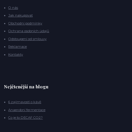
O nás
Jak nakupovat
Obchodní podmínky
Ochrana osobních údajů
Odstoupení od smlouvy
Reklamace
Kontakty
Nejčtenější na blogu
6 zajímavostí o kávě
Anaerobní fermentace
Co je to DECAF CO2?