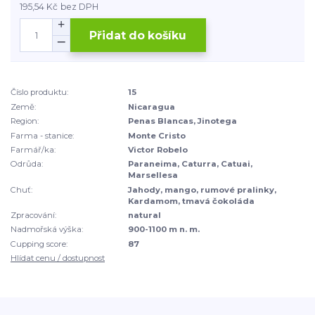
195,54 Kč
bez DPH
Přidat do košíku
Číslo produktu:
15
Země:
Nicaragua
Region:
Penas Blancas, Jinotega
Farma - stanice:
Monte Cristo
Farmář/ka:
Victor Robelo
Odrůda:
Paraneima, Caturra, Catuai,
Marsellesa
Chuť:
Jahody, mango, rumové pralinky,
Kardamom, tmavá čokoláda
Zpracování:
natural
Nadmořská výška:
900-1100 m n. m.
Cupping score:
87
Hlídat cenu / dostupnost