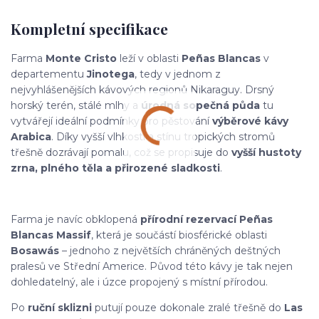
Kompletní specifikace
Farma
Monte Cristo
leží v oblasti
Peñas Blancas
v
departementu
Jinotega
, tedy v jednom z
nejvyhlášenějších kávových regionů Nikaraguy. Drsný
horský terén, stálé mlhy a
úrodná sopečná půda
tu
vytvářejí ideální podmínky pro pěstování
výběrové kávy
Arabica
. Díky vyšší vlhkosti a stínu tropických stromů
třešně dozrávají pomalu, což se propisuje do
vyšší hustoty
zrna, plného těla a přirozené sladkosti
.
Farma je navíc obklopená
přírodní rezervací Peñas
Blancas Massif
, která je součástí biosférické oblasti
Bosawás
– jednoho z největších chráněných deštných
pralesů ve Střední Americe. Původ této kávy je tak nejen
dohledatelný, ale i úzce propojený s místní přírodou.
Po
ruční sklizni
putují pouze dokonale zralé třešně do
Las