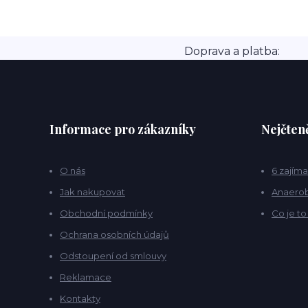
Doprava a platba:
Informace pro zákazníky
Nejčteně
O nás
6 zajíma
Jak nakupovat
Anaerob
Obchodní podmínky
Co je t
Ochrana osobních údajů
Odstoupení od smlouvy
Reklamace
Kontakty