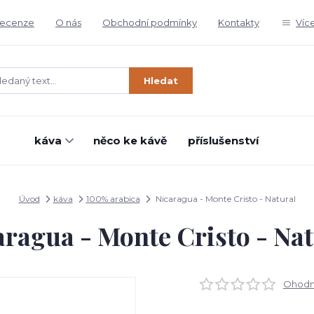
ecenze
O nás
Obchodní podmínky
Kontakty
Víc
Hledat
káva
něco ke kávě
příslušenství
Úvod
káva
100% arabica
Nicaragua - Monte Cristo - Natural
aragua - Monte Cristo - Nat
Ohodno