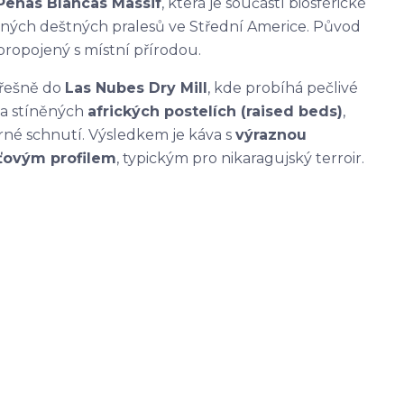
 Peñas Blancas Massif
, která je součástí biosférické
ěných deštných pralesů ve Střední Americe. Původ
 propojený s místní přírodou.
třešně do
Las Nubes Dry Mill
, kde probíhá pečlivé
a stíněných
afrických postelích (raised beds)
,
é schnutí. Výsledkem je káva s
výraznou
uťovým profilem
, typickým pro nikaragujský terroir.