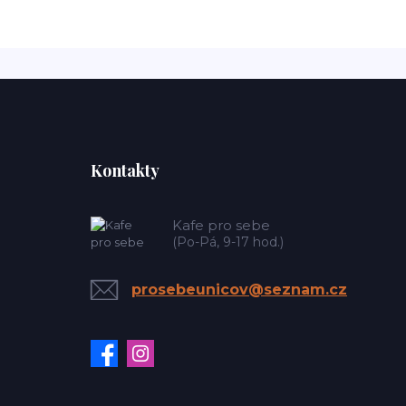
Kontakty
Kafe pro sebe
(Po-Pá, 9-17 hod.)
prosebeunicov@seznam.cz