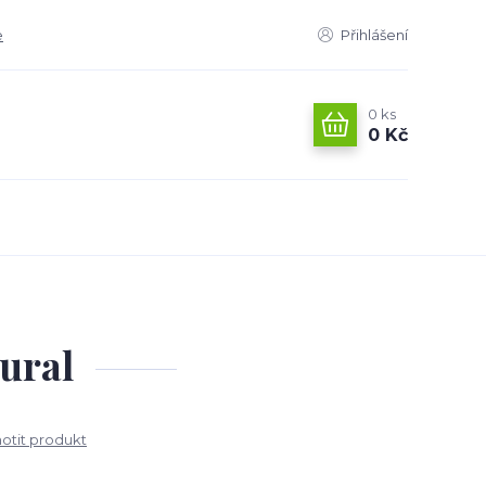
e
Přihlášení
0
ks
0 Kč
ural
tit produkt