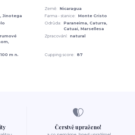
Země:
Nicaragua
, Jinotega
Farma - stanice:
Monte Cristo
elo
Odrůda:
Paraneima, Caturra,
Catuai, Marsellesa
 rumové
Zpracování:
natural
mom,
100 m n.
Cupping score:
87
ity
Čerstvě upraženo!
valitou
..a co nemáme, hned upražíme!