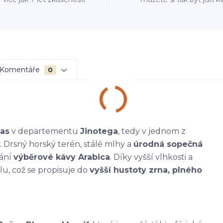
Komentáře
0
as
v departementu
Jinotega
, tedy v jednom z
 Drsný horský terén, stálé mlhy a
úrodná sopečná
vání
výběrové kávy Arabica
. Díky vyšší vlhkosti a
lu, což se propisuje do
vyšší hustoty zrna, plného