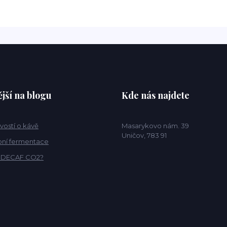
jší na blogu
Kde nás najdete
vostí o kávě
Masarykovo nám. 39
Uničov, 783 91
ní fermentace
o DECAF CO2?