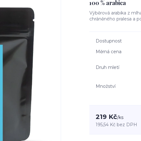
100 % arabica
Výběrová arabika z mlha
chráněného pralesa a po
Dostupnost
Měrná cena
Druh mletí
Množství
219 Kč
/
ks
195,54 Kč
bez DPH