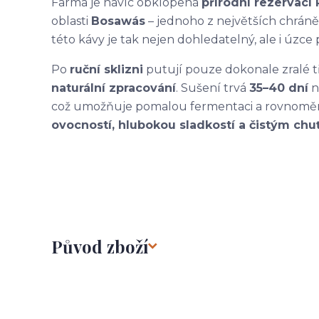
Farma je navíc obklopená
přírodní rezervací
oblasti
Bosawás
– jednoho z největších chrán
této kávy je tak nejen dohledatelný, ale i úzce
Po
ruční sklizni
putují pouze dokonale zralé 
naturální zpracování
. Sušení trvá
35–40 dní
n
což umožňuje pomalou fermentaci a rovnoměrn
ovocností, hlubokou sladkostí a čistým ch
Původ zboží