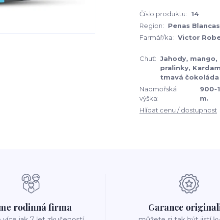
Číslo produktu:
14
Region:
Penas Blancas
Farmář/ka:
Victor Rob
Chuť:
Jahody, mango,
pralinky, Karda
tmavá čokoláda
Nadmořská
900-1
výška:
m.
Hlídat cenu / dostupnost
me rodinná firma
Garance original
íce jak 7 let zkušeností
můžete si tak být jistí k