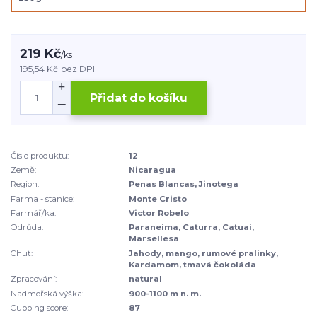
219 Kč
/
ks
195,54 Kč
bez DPH
Přidat do košíku
Číslo produktu:
12
Země:
Nicaragua
Region:
Penas Blancas, Jinotega
Farma - stanice:
Monte Cristo
Farmář/ka:
Victor Robelo
Odrůda:
Paraneima, Caturra, Catuai,
Marsellesa
Chuť:
Jahody, mango, rumové pralinky,
Kardamom, tmavá čokoláda
Zpracování:
natural
Nadmořská výška:
900-1100 m n. m.
Cupping score:
87