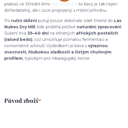
pralesů ve Střední Americe. Původ této kávy je tak nejen
dohledatelný, ale i úzce propojený s místní přírodou.
Po
ruční sklizni
putují pouze dokonale zralé třešně do
Las
Nubes Dry Mill
, kde probíhá pečlivé
naturální zpracování
.
Sušení trvá
35–40 dní
na stíněných
afrických postelích
(raised beds)
, což umožňuje pomalou fermentaci a
rovnoměrné schnutí. Výsledkem je káva s
výraznou
ovocností, hlubokou sladkostí a čistým chuťovým
profilem
, typickým pro nikaragujský terroir.
Původ zboží