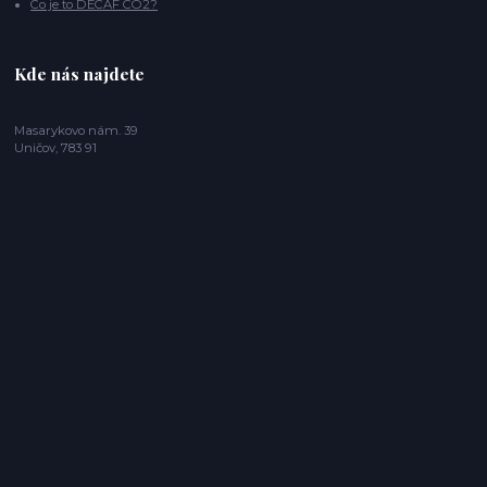
Co je to DECAF CO2?
Kde nás najdete
Masarykovo nám. 39
Uničov, 783 91