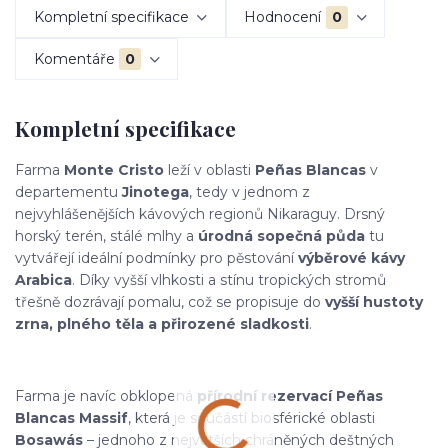
Kompletní specifikace
Hodnocení
0
Komentáře
0
Kompletní specifikace
Farma
Monte Cristo
leží v oblasti
Peñas Blancas
v
departementu
Jinotega
, tedy v jednom z
nejvyhlášenějších kávových regionů Nikaraguy. Drsný
horský terén, stálé mlhy a
úrodná sopečná půda
tu
vytvářejí ideální podmínky pro pěstování
výběrové kávy
Arabica
. Díky vyšší vlhkosti a stínu tropických stromů
třešně dozrávají pomalu, což se propisuje do
vyšší hustoty
zrna, plného těla a přirozené sladkosti
.
Farma je navíc obklopená
přírodní rezervací Peñas
Blancas Massif
, která je součástí biosférické oblasti
Bosawás
– jednoho z největších chráněných deštných