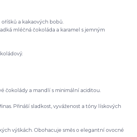
h oříšků a kakaových bobů.
sladká mléčná čokoláda a karamel s jemným
okoládový.
é čokolády a mandlí s minimální aciditou.
nas. Přináší sladkost, vyváženost a tóny lískových
kých výškách. Obohacuje směs o elegantní ovocné