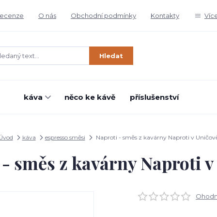
ecenze
O nás
Obchodní podmínky
Kontakty
Víc
Hledat
káva
něco ke kávě
příslušenství
Úvod
káva
espresso směsi
Naproti - směs z kavárny Naproti v Uničov
 - směs z kavárny Naproti v
Ohodno