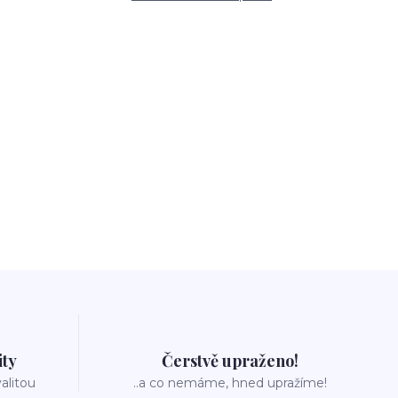
ity
Čerstvě upraženo!
valitou
..a co nemáme, hned upražíme!