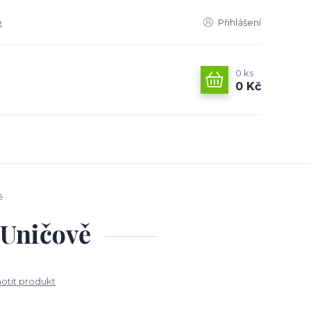
e
Přihlášení
0
ks
0 Kč
ě
 Uničově
tit produkt