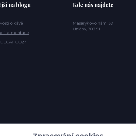
jší na blogu
Kde nás najdete
vostí o kávě
Masarykovo nám. 39
Uničov, 783 91
ní fermentace
o DECAF CO2?
Zpracování cookies