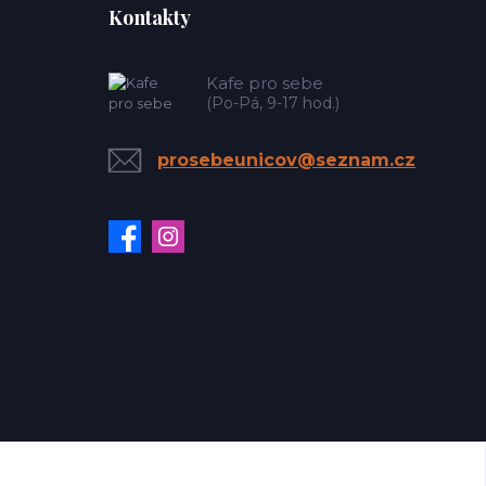
Kontakty
Kafe pro sebe
(Po-Pá, 9-17 hod.)
prosebeunicov@seznam.cz