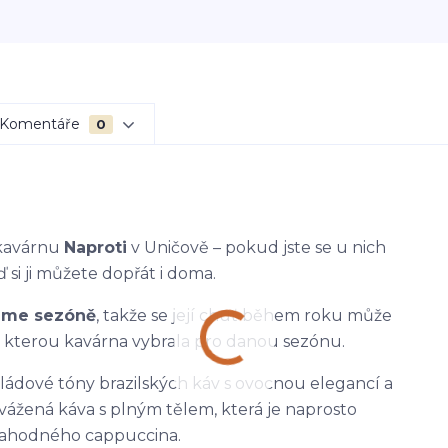
Komentáře
0
 kavárnu
Naproti
v Uničově – pokud jste se u nich
ď si ji můžete dopřát i doma.
eme sezóně
, takže se její chuť během roku může
, kterou kavárna vybrala pro danou sezónu.
ládové tóny brazilských káv s ovocnou elegancí a
vážená káva s plným tělem, která je naprosto
i lahodného cappuccina.