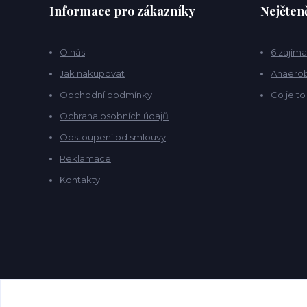
Informace pro zákazníky
Nejčteně
O nás
6 zajíma
Jak nakupovat
Anaerob
Obchodní podmínky
Co je t
Ochrana osobních údajů
Odstoupení od smlouvy
Reklamace
Kontakty