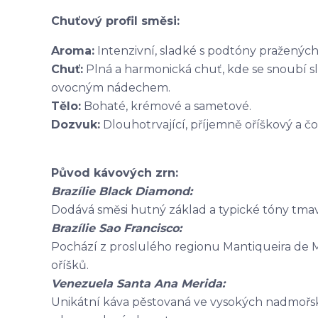
Chuťový profil směsi:
Aroma:
Intenzivní, sladké s podtóny praženýc
Chuť:
Plná a harmonická chuť, kde se snoubí 
ovocným nádechem.
Tělo:
Bohaté, krémové a sametové.
Dozvuk:
Dlouhotrvající, příjemně oříškový a č
Původ kávových zrn:
Brazílie Black Diamond:
Dodává směsi hutný základ a typické tóny tmav
Brazílie Sao Francisco:
Pochází z proslulého regionu Mantiqueira de Mi
oříšků.
Venezuela Santa Ana Merida:
Unikátní káva pěstovaná ve vysokých nadmořs