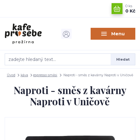
0
ks
0 Kč
Menu
Hledat
Úvod
káva
espresso směsi
Naproti - směs z kavárny Naproti v Uničově
Naproti - směs z kavárny
Naproti v Uničově