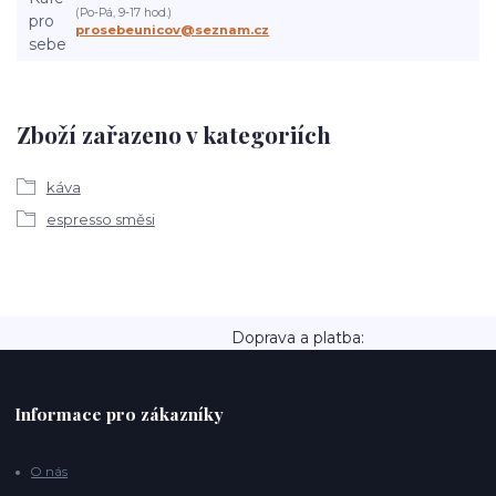
(Po-Pá, 9-17 hod.)
prosebeunicov@seznam.cz
Zboží zařazeno v kategoriích
káva
espresso směsi
Doprava a platba:
Informace pro zákazníky
O nás