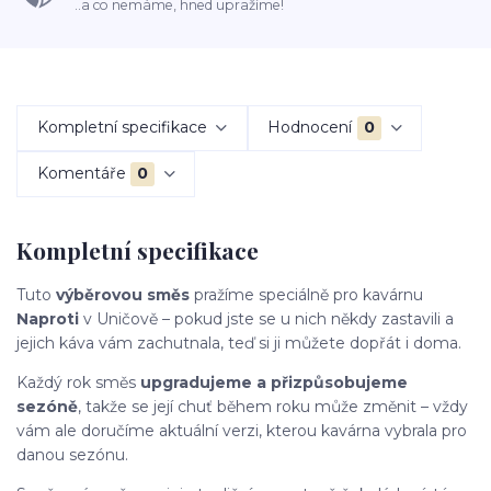
..a co nemáme, hned upražíme!
Kompletní specifikace
Hodnocení
0
Komentáře
0
Kompletní specifikace
Tuto
výběrovou směs
pražíme speciálně pro kavárnu
Naproti
v Uničově – pokud jste se u nich někdy zastavili a
jejich káva vám zachutnala, teď si ji můžete dopřát i doma.
Každý rok směs
upgradujeme a přizpůsobujeme
sezóně
, takže se její chuť během roku může změnit – vždy
vám ale doručíme aktuální verzi, kterou kavárna vybrala pro
danou sezónu.