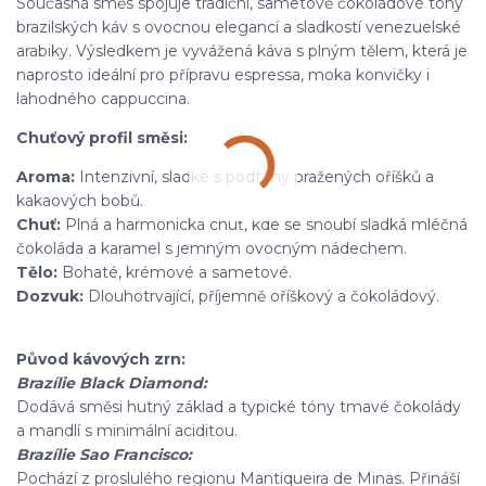
Současná směs spojuje tradiční, sametově čokoládové tóny
brazilských káv s ovocnou elegancí a sladkostí venezuelské
arabiky. Výsledkem je vyvážená káva s plným tělem, která je
naprosto ideální pro přípravu espressa, moka konvičky i
lahodného cappuccina.
Chuťový profil směsi:
Aroma:
Intenzivní, sladké s podtóny pražených oříšků a
kakaových bobů.
Chuť:
Plná a harmonická chuť, kde se snoubí sladká mléčná
čokoláda a karamel s jemným ovocným nádechem.
Tělo:
Bohaté, krémové a sametové.
Dozvuk:
Dlouhotrvající, příjemně oříškový a čokoládový.
Původ kávových zrn:
Brazílie Black Diamond:
Dodává směsi hutný základ a typické tóny tmavé čokolády
a mandlí s minimální aciditou.
Brazílie Sao Francisco:
Pochází z proslulého regionu Mantiqueira de Minas. Přináší