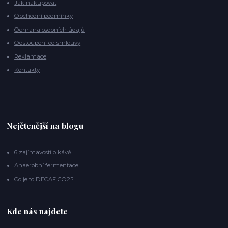
Jak nakupovat
Obchodní podmínky
Ochrana osobních údajů
Odstoupení od smlouvy
Reklamace
Kontakty
Nejčtenější na blogu
6 zajímavostí o kávě
Anaerobní fermentace
Co je to DECAF CO2?
Kde nás najdete