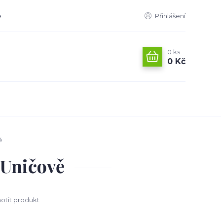
e
Přihlášení
0
ks
0 Kč
ě
 Uničově
tit produkt