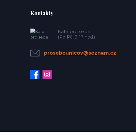
Kontakty
Kafe pro sebe
(Po-Pá, 9-17 hod.)
prosebeunicov@seznam.cz