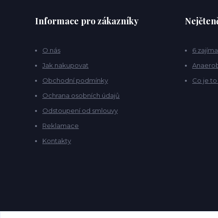
Informace pro zákazníky
Nejčteně
O nás
6 zajíma
Jak nakupovat
Anaerob
Obchodní podmínky
Co je t
Ochrana osobních údajů
Odstoupení od smlouvy
Reklamace
Kontakty