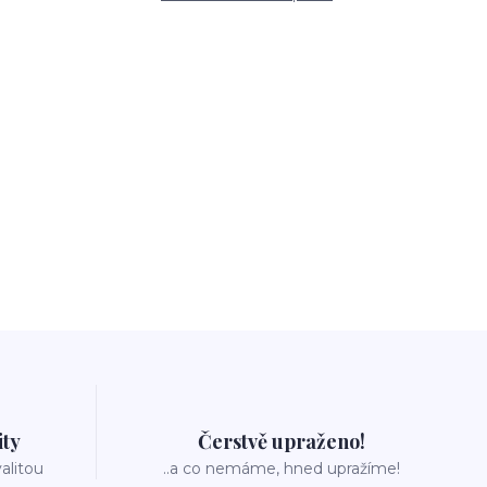
ity
Čerstvě upraženo!
valitou
..a co nemáme, hned upražíme!