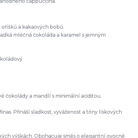
i lahodného cappuccina.
h oříšků a kakaových bobů.
sladká mléčná čokoláda a karamel s jemným
okoládový.
é čokolády a mandlí s minimální aciditou.
nas. Přináší sladkost, vyváženost a tóny lískových
kých výškách. Obohacuje směs o elegantní ovocné