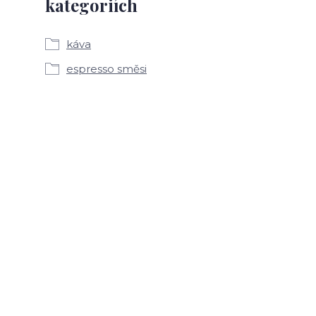
kategoriích
káva
espresso směsi