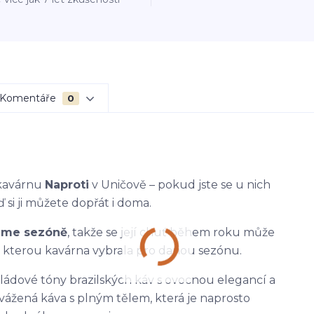
Komentáře
0
 kavárnu
Naproti
v Uničově – pokud jste se u nich
ď si ji můžete dopřát i doma.
eme sezóně
, takže se její chuť během roku může
, kterou kavárna vybrala pro danou sezónu.
ládové tóny brazilských káv s ovocnou elegancí a
vážená káva s plným tělem, která je naprosto