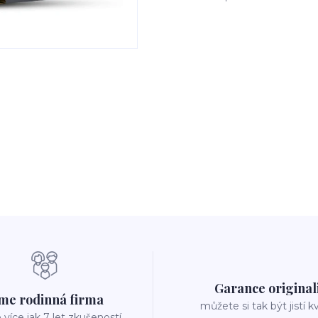
Garance original
me rodinná firma
můžete si tak být jistí k
íce jak 7 let zkušeností