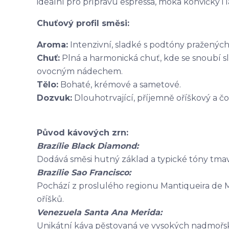
ideální pro přípravu espressa, moka konvičky 
Chuťový profil směsi:
Aroma:
Intenzivní, sladké s podtóny praženýc
Chuť:
Plná a harmonická chuť, kde se snoubí 
ovocným nádechem.
Tělo:
Bohaté, krémové a sametové.
Dozvuk:
Dlouhotrvající, příjemně oříškový a č
Původ kávových zrn:
Brazílie Black Diamond:
Dodává směsi hutný základ a typické tóny tmav
Brazílie Sao Francisco:
Pochází z proslulého regionu Mantiqueira de Mi
oříšků.
Venezuela Santa Ana Merida:
Unikátní káva pěstovaná ve vysokých nadmořs