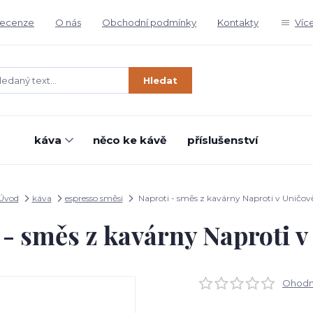
ecenze
O nás
Obchodní podmínky
Kontakty
Víc
Hledat
káva
něco ke kávě
příslušenství
Úvod
káva
espresso směsi
Naproti - směs z kavárny Naproti v Uničov
 - směs z kavárny Naproti v
Ohodno