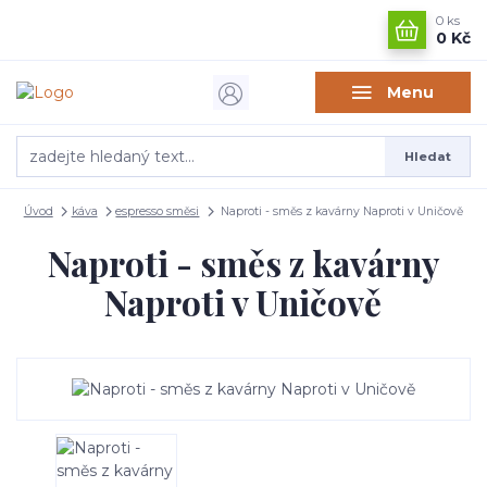
0
ks
0 Kč
Menu
Hledat
Úvod
káva
espresso směsi
Naproti - směs z kavárny Naproti v Uničově
Naproti - směs z kavárny
Naproti v Uničově