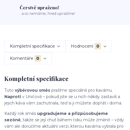
Čerstvě upraženo!
..a co nemáme, hned upražíme!
Kompletní specifikace
Hodnocení
0
Komentáře
0
Kompletní specifikace
Tuto
výběrovou směs
pražíme speciálně pro kavárnu
Naproti
v Uničově – pokud jste se u nich někdy zastavili a
jejich káva vám zachutnala, teď si ji můžete dopřát i doma.
Každý rok směs
upgradujeme a přizpůsobujeme
sezóně
, takže se její chuť během roku může změnit – vždy
vám ale doručíme aktuální verzi, kterou kavárna vybrala pro