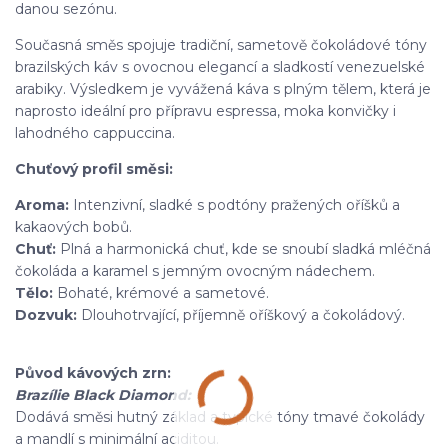
danou sezónu.
Současná směs spojuje tradiční, sametově čokoládové tóny
brazilských káv s ovocnou elegancí a sladkostí venezuelské
arabiky. Výsledkem je vyvážená káva s plným tělem, která je
naprosto ideální pro přípravu espressa, moka konvičky i
lahodného cappuccina.
Chuťový profil směsi:
Aroma:
Intenzivní, sladké s podtóny pražených oříšků a
kakaových bobů.
Chuť:
Plná a harmonická chuť, kde se snoubí sladká mléčná
čokoláda a karamel s jemným ovocným nádechem.
Tělo:
Bohaté, krémové a sametové.
Dozvuk:
Dlouhotrvající, příjemně oříškový a čokoládový.
Původ kávových zrn:
Brazílie Black Diamond:
Dodává směsi hutný základ a typické tóny tmavé čokolády
a mandlí s minimální aciditou.