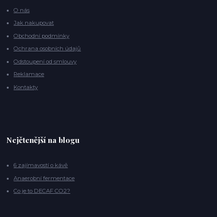
O nás
Jak nakupovat
Obchodní podmínky
Ochrana osobních údajů
Odstoupení od smlouvy
Reklamace
Kontakty
Nejčtenější na blogu
6 zajímavostí o kávě
Anaerobní fermentace
Co je to DECAF CO2?