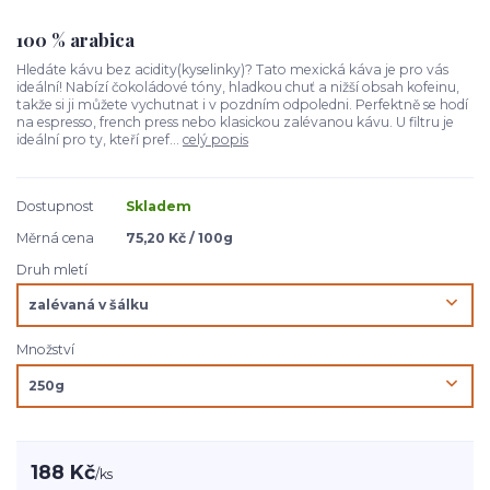
100 % arabica
Hledáte kávu bez acidity(kyselinky)? Tato mexická káva je pro vás
ideální! Nabízí čokoládové tóny, hladkou chuť a nižší obsah kofeinu,
takže si ji můžete vychutnat i v pozdním odpoledni. Perfektně se hodí
na espresso, french press nebo klasickou zalévanou kávu. U filtru je
ideální pro ty, kteří pref...
celý popis
Dostupnost
Skladem
Měrná cena
75,20 Kč / 100g
Druh mletí
Množství
188 Kč
/
ks