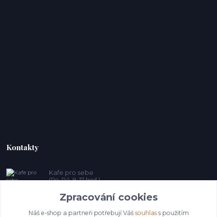
Kontakty
Kafe pro sebe
(Po-Pá, 9-17 hod.)
Zpracování cookies
prosebeunicov@seznam.cz
Náš e-shop a partneři potřebují Váš
souhlas
s použitím