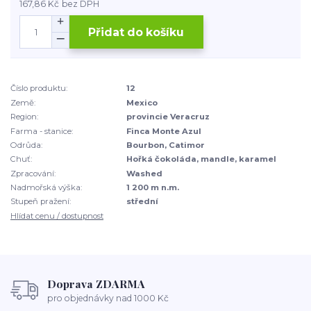
167,86 Kč
bez DPH
Přidat do košíku
Číslo produktu:
12
Země:
Mexico
Region:
provincie Veracruz
Farma - stanice:
Finca Monte Azul
Odrůda:
Bourbon, Catimor
Chuť:
Hořká čokoláda, mandle, karamel
Zpracování:
Washed
Nadmořská výška:
1 200 m n.m.
Stupeň pražení:
střední
Hlídat cenu / dostupnost
Doprava ZDARMA
pro objednávky nad 1000 Kč