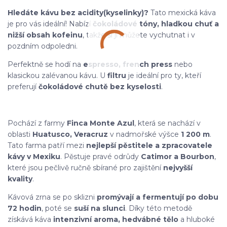
Hledáte kávu bez acidity(kyselinky)?
Tato mexická káva
je pro vás ideální! Nabízí
čokoládové tóny, hladkou chuť a
nižší obsah kofeinu
, takže si ji můžete vychutnat i v
pozdním odpoledni.
Perfektně se hodí na
espresso, french press
nebo
klasickou zalévanou kávu. U
filtru
je ideální pro ty, kteří
preferují
čokoládové chutě bez kyselosti
.
Pochází z farmy
Finca Monte Azul
, která se nachází v
oblasti
Huatusco, Veracruz
v nadmořské výšce
1 200 m
.
Tato farma patří mezi
nejlepší pěstitele a zpracovatele
kávy v Mexiku
. Pěstuje pravé odrůdy
Catimor a Bourbon
,
které jsou pečlivě ručně sbírané pro zajištění
nejvyšší
kvality
.
Kávová zrna se po sklizni
promývají a fermentují po dobu
72 hodin
, poté se
suší na slunci
. Díky této metodě
získává káva
intenzivní aroma, hedvábné tělo
a hluboké