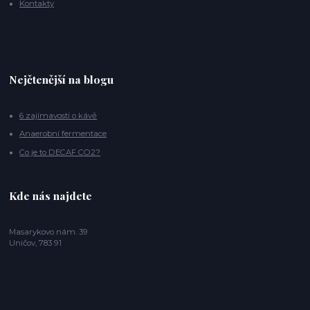
Kontakty
Nejčtenější na blogu
6 zajímavostí o kávě
Anaerobní fermentace
Co je to DECAF CO2?
Kde nás najdete
Masarykovo nám. 39
Uničov, 783 91