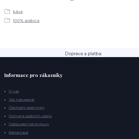
káva
100% arabica
Doprava a platba:
Informace pro zákazníky
O nás
Jak nakupovat
Obchodní podmínky
Ochrana osobních údajů
Odstoupení od smlouvy
Reklamace