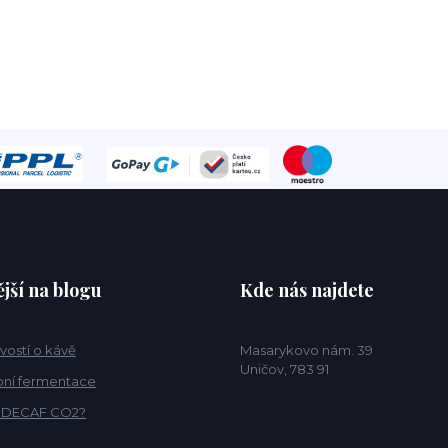
jší na blogu
Kde nás najdete
vostí o kávě
Masarykovo nám. 39
Uničov, 783 91
ní fermentace
o DECAF CO2?