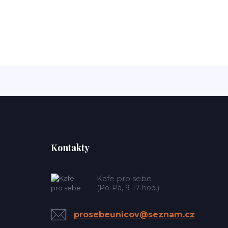
Kontakty
Kafe pro sebe
(Po-Pá, 9-17 hod.)
prosebeunicov@seznam.cz