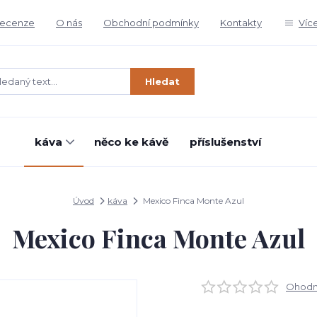
ecenze
O nás
Obchodní podmínky
Kontakty
Víc
Hledat
káva
něco ke kávě
příslušenství
Úvod
káva
Mexico Finca Monte Azul
Mexico Finca Monte Azul
Ohodno