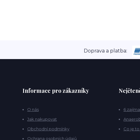
Doprava a platba:
Informace pro zákazníky
Nejčteně
O nás
6 zajíma
Jak nakupovat
Anaerob
Obchodní podmínky
Co je t
Ochrana osobních údajů