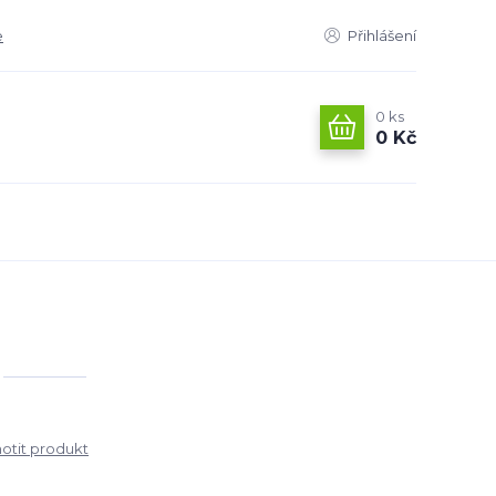
e
Přihlášení
0
ks
0 Kč
tit produkt