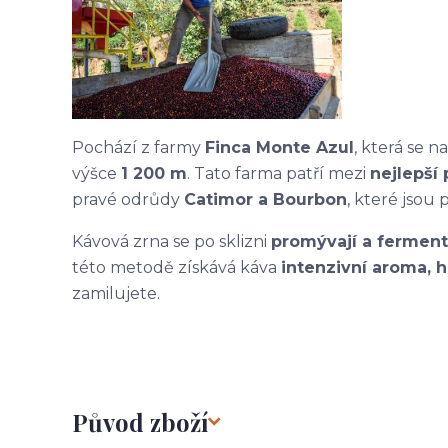
Pochází z farmy
Finca Monte Azul
, která se n
výšce
1 200 m
. Tato farma patří mezi
nejlepší 
pravé odrůdy
Catimor a Bourbon
, které jsou 
Kávová zrna se po sklizni
promývají a ferment
této metodě získává káva
intenzivní aroma, 
zamilujete.
Původ zboží