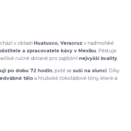
achází v oblasti
Huatusco, Veracruz
v nadmořské
pěstitele a zpracovatele kávy v Mexiku
. Pěstuje
pečlivě ručně sbírané pro zajištění
nejvyšší kvality
.
ují po dobu 72 hodin
, poté se
suší na slunci
. Díky
hedvábné tělo
a hluboké čokoládové tóny, které si