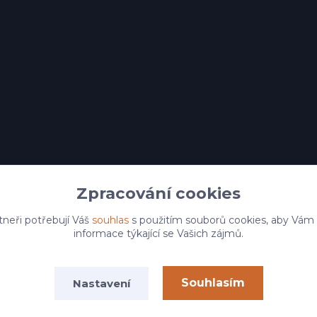
Zpracování cookies
tneři potřebují Váš
souhlas
s použitím souborů cookies, aby Vám
informace týkající se Vašich zájmů.
Souhlasím
Nastavení
 Copyright 2025 Kafeprosebe.cz
Vytvořeno na
Eshop-rychle.