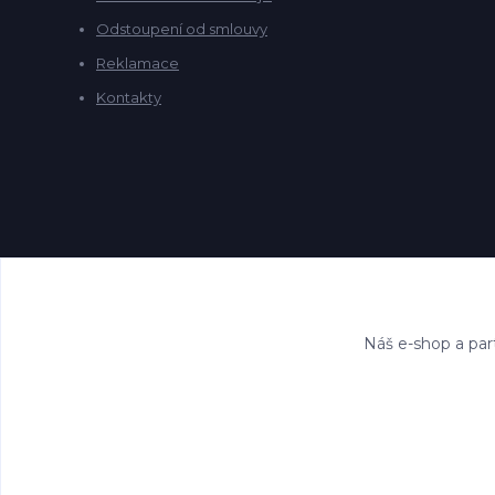
Odstoupení od smlouvy
Reklamace
Kontakty
Náš e-shop a par
©