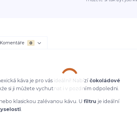
Komentáře
0
xická káva je pro vás ideální! Nabízí
čokoládové
akže si ji můžete vychutnat i v pozdním odpoledni.
nebo klasickou zalévanou kávu. U
filtru
je ideální
yselosti
.