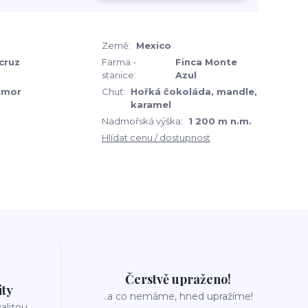
Země:
Mexico
cruz
Farma -
Finca Monte
stanice:
Azul
imor
Chuť:
Hořká čokoláda, mandle,
karamel
Nadmořská výška:
1 200 m n.m.
Hlídat cenu / dostupnost
Čerstvě upraženo!
ity
..a co nemáme, hned upražíme!
valitou