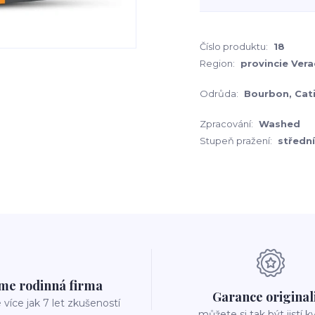
Číslo produktu:
18
Region:
provincie Vera
Odrůda:
Bourbon, Cat
Zpracování:
Washed
Stupeň pražení:
střední
me rodinná firma
Garance original
íce jak 7 let zkušeností
můžete si tak být jistí k