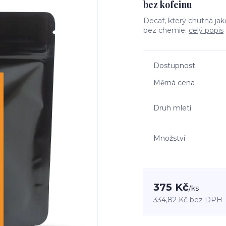
bez kofeinu
Decaf, který chutná ja
bez chemie.
celý popis
Dostupnost
Měrná cena
Druh mletí
Množství
375 Kč
/
ks
334,82 Kč
bez DPH