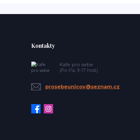
Kontakty
Kafe pro sebe
(Po-Pá, 9-17 hod.)
prosebeunicov@seznam.cz