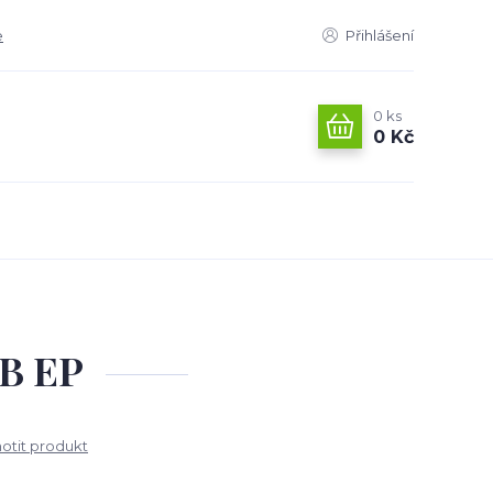
e
Přihlášení
0
ks
0 Kč
HB EP
tit produkt