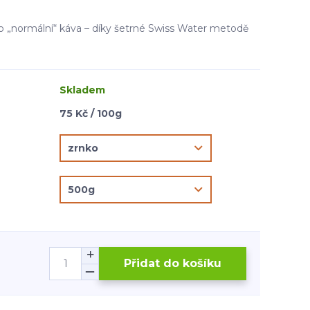
ko „normální“ káva – díky šetrné Swiss Water metodě
Skladem
75 Kč / 100g
Přidat do košíku