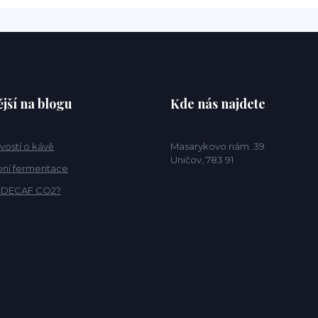
jší na blogu
Kde nás najdete
vostí o kávě
Masarykovo nám. 39
Uničov, 783 91
ní fermentace
o DECAF CO2?