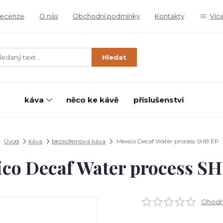
ecenze
O nás
Obchodní podmínky
Kontakty
Víc
Hledat
káva
něco ke kávě
příslušenství
Úvod
káva
bezkofeinová káva
Mexico Decaf Water process SHB EP
co Decaf Water process S
Ohodno