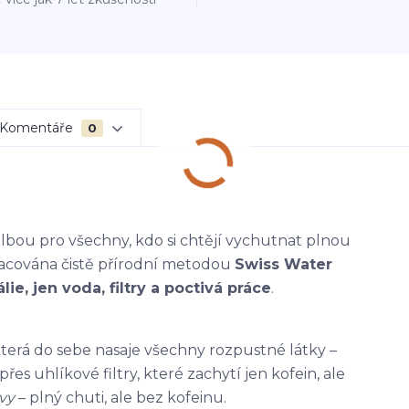
Komentáře
0
lbou pro všechny, kdo si chtějí vychutnat plnou
pracována čistě přírodní metodou
Swiss Water
ie, jen voda, filtry a poctivá práce
.
která do sebe nasaje všechny rozpustné látky –
řes uhlíkové filtry, které zachytí jen kofein, ale
vy
– plný chuti, ale bez kofeinu.