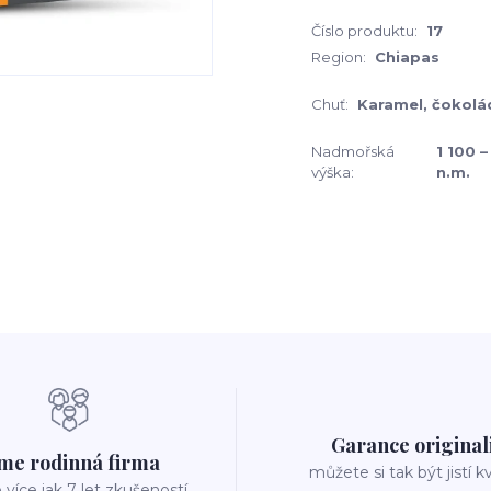
Číslo produktu:
17
Region:
Chiapas
Chuť:
Karamel, čokolá
Nadmořská
1 100 
výška:
n.m.
Garance original
me rodinná firma
můžete si tak být jistí k
íce jak 7 let zkušeností