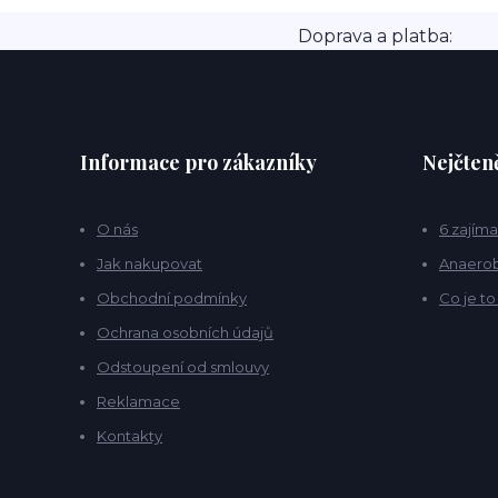
Doprava a platba:
Informace pro zákazníky
Nejčteně
O nás
6 zajíma
Jak nakupovat
Anaerob
Obchodní podmínky
Co je t
Ochrana osobních údajů
Odstoupení od smlouvy
Reklamace
Kontakty