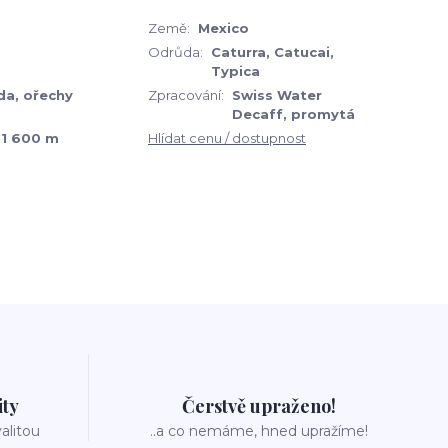
Země:
Mexico
Odrůda:
Caturra, Catucai,
Typica
da, ořechy
Zpracování:
Swiss Water
Decaff, promytá
– 1 600 m
Hlídat cenu / dostupnost
ity
Čerstvě upraženo!
valitou
..a co nemáme, hned upražíme!