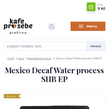
0
ks
0 Kč
Menu
Hledat
Úvod
káva
bezkofeinová káva
Mexico Decaf Water process SHB EP
Mexico Decaf Water process
SHB EP
Novinka