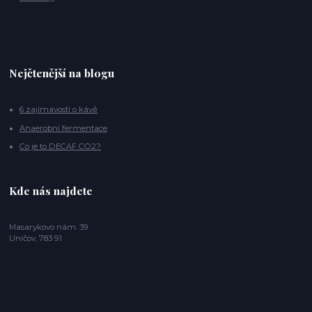
Nejčtenější na blogu
6 zajímavostí o kávě
Anaerobní fermentace
Co je to DECAF CO2?
Kde nás najdete
Masarykovo nám. 39
Uničov, 783 91