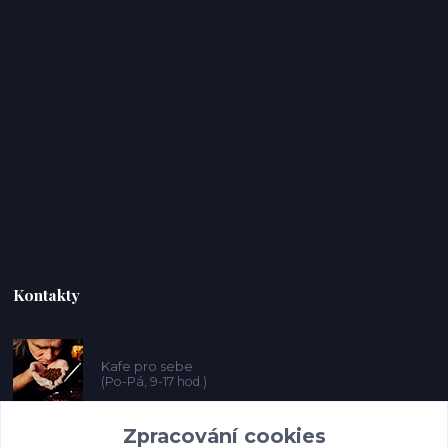
Kontakty
Kafe pro sebe
(Po-Pá, 9-17 hod.)
Zpracování cookies
prosebeunicov@seznam.cz