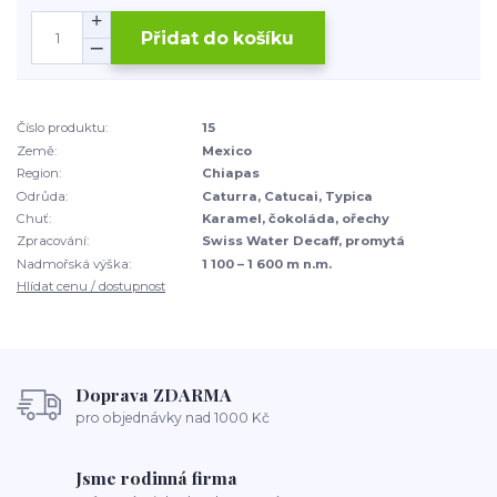
Přidat do košíku
Číslo produktu:
15
Země:
Mexico
Region:
Chiapas
Odrůda:
Caturra, Catucai, Typica
Chuť:
Karamel, čokoláda, ořechy
Zpracování:
Swiss Water Decaff, promytá
Nadmořská výška:
1 100 – 1 600 m n.m.
Hlídat cenu / dostupnost
Doprava ZDARMA
pro objednávky nad 1000 Kč
Jsme rodinná firma