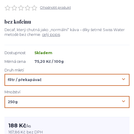
Ohodnotit produkt
bez kofeinu
Decaf, který chutná jako „normální“ káva – díky šetrné Swiss Water
metodě bez chemie.
celý popis
Dostupnost
Skladem
Měrná cena
75,20 Kč / 100g
Druh mletí
Množství
188 Kč
/
ks
167,86 Kč
bez DPH