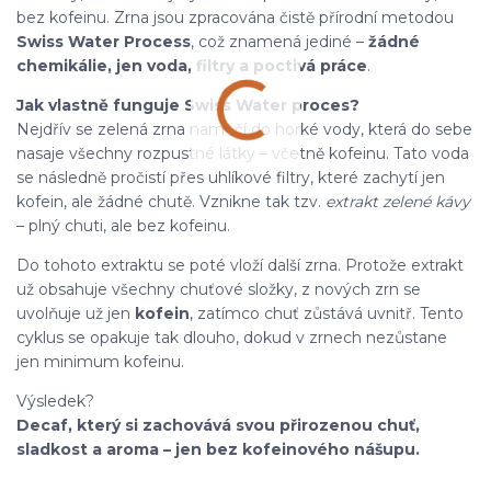
bez kofeinu. Zrna jsou zpracována čistě přírodní metodou
Swiss Water Process
, což znamená jediné –
žádné
chemikálie, jen voda, filtry a poctivá práce
.
Jak vlastně funguje Swiss Water proces?
Nejdřív se zelená zrna namočí do horké vody, která do sebe
nasaje všechny rozpustné látky – včetně kofeinu. Tato voda
se následně pročistí přes uhlíkové filtry, které zachytí jen
kofein, ale žádné chutě. Vznikne tak tzv.
extrakt zelené kávy
– plný chuti, ale bez kofeinu.
Do tohoto extraktu se poté vloží další zrna. Protože extrakt
už obsahuje všechny chuťové složky, z nových zrn se
uvolňuje už jen
kofein
, zatímco chuť zůstává uvnitř. Tento
cyklus se opakuje tak dlouho, dokud v zrnech nezůstane
jen minimum kofeinu.
Výsledek?
Decaf, který si zachovává svou přirozenou chuť,
sladkost a aroma – jen bez kofeinového nášupu.