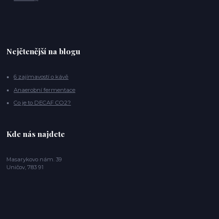
Nejčtenější na blogu
6 zajímavostí o kávě
Anaerobní fermentace
Co je to DECAF CO2?
Kde nás najdete
Masarykovo nám. 39
Uničov, 783 91