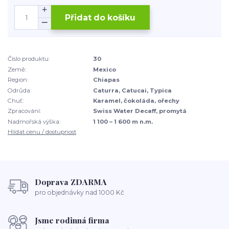
Přidat do košíku
Číslo produktu:
30
Země:
Mexico
Region:
Chiapas
Odrůda:
Caturra, Catucai, Typica
Chuť:
Karamel, čokoláda, ořechy
Zpracování:
Swiss Water Decaff, promytá
Nadmořská výška:
1 100 – 1 600 m n.m.
Hlídat cenu / dostupnost
Doprava ZDARMA
pro objednávky nad 1000 Kč
Jsme rodinná firma