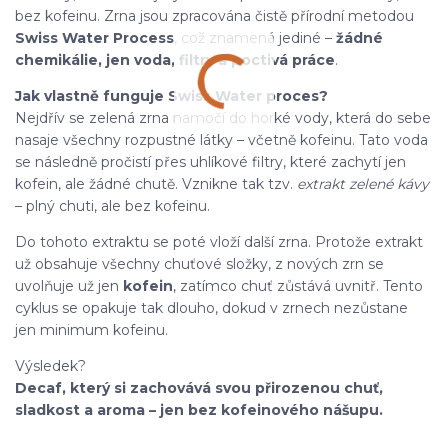
bez kofeinu. Zrna jsou zpracována čistě přírodní metodou
Swiss Water Process
, což znamená jediné –
žádné
chemikálie, jen voda, filtry a poctivá práce
.
Jak vlastně funguje Swiss Water proces?
Nejdřív se zelená zrna namočí do horké vody, která do sebe
nasaje všechny rozpustné látky – včetně kofeinu. Tato voda
se následně pročistí přes uhlíkové filtry, které zachytí jen
kofein, ale žádné chutě. Vznikne tak tzv.
extrakt zelené kávy
– plný chuti, ale bez kofeinu.
Do tohoto extraktu se poté vloží další zrna. Protože extrakt
už obsahuje všechny chuťové složky, z nových zrn se
uvolňuje už jen
kofein
, zatímco chuť zůstává uvnitř. Tento
cyklus se opakuje tak dlouho, dokud v zrnech nezůstane
jen minimum kofeinu.
Výsledek?
Decaf, který si zachovává svou přirozenou chuť,
sladkost a aroma – jen bez kofeinového nášupu.