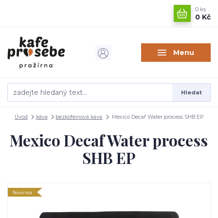
0
ks
0 Kč
Menu
Hledat
Úvod
káva
bezkofeinová káva
Mexico Decaf Water process SHB EP
Mexico Decaf Water process
SHB EP
Novinka