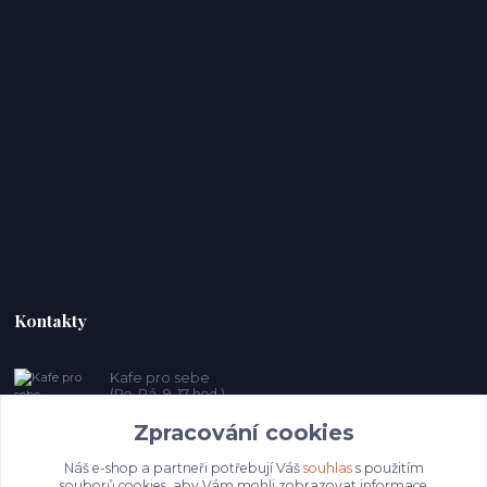
Kontakty
Kafe pro sebe
(Po-Pá, 9-17 hod.)
Zpracování cookies
prosebeunicov@seznam.cz
Náš e-shop a partneři potřebují Váš
souhlas
s použitím
souborů cookies, aby Vám mohli zobrazovat informace