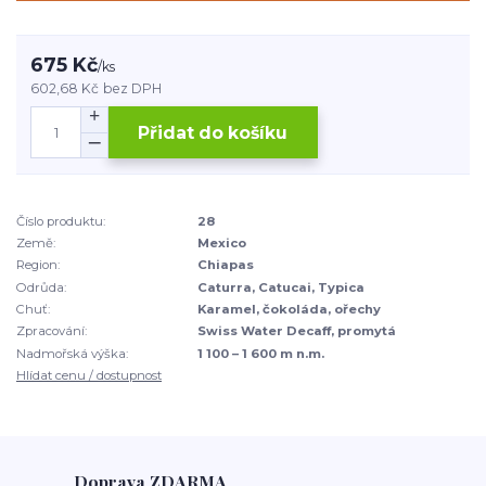
675 Kč
/
ks
602,68 Kč
bez DPH
Přidat do košíku
Číslo produktu:
28
Země:
Mexico
Region:
Chiapas
Odrůda:
Caturra, Catucai, Typica
Chuť:
Karamel, čokoláda, ořechy
Zpracování:
Swiss Water Decaff, promytá
Nadmořská výška:
1 100 – 1 600 m n.m.
Hlídat cenu / dostupnost
Doprava ZDARMA