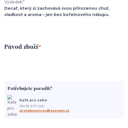
Výsledek?
Decaf, který si zachovává svou přirozenou chuť,
sladkost a aroma – jen bez kofeinového nášupu.
Původ zboží
Potřebujete poradit?
Kafe pro sebe
(Po-Pá, 9-17 hod.)
prosebeunicov@seznam.cz