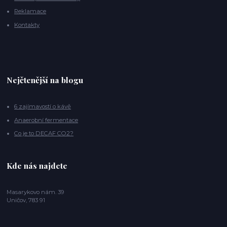
Reklamace
Kontakty
Nejčtenější na blogu
6 zajímavostí o kávě
Anaerobní fermentace
Co je to DECAF CO2?
Kde nás najdete
Masarykovo nám. 39
Uničov, 783 91