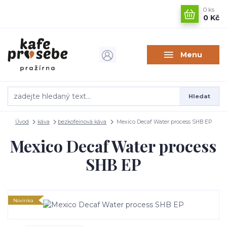
0
ks
0 Kč
Menu
Hledat
Úvod
káva
bezkofeinová káva
Mexico Decaf Water process SHB EP
Mexico Decaf Water process
SHB EP
Novinka