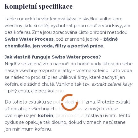
Kompletní specifikace
Tahle mexická bezkofeinová káva je skvělou volbou pro
všechny, kdo si chtějí vychutnat plnou chuť a vůni kávy, ale
bez kofeinu. Zrna jsou zpracována čistě přírodní metodou
Swiss Water Process
, což znamená jediné –
žádné
chemikálie, jen voda, filtry a poctivá práce
.
Jak vlastně funguje Swiss Water proces?
Nejdřív se zelená zrna namočí do horké vody, která do sebe
nasaje všechny rozpustné látky – včetně kofeinu. Tato voda
se následně pročistí přes uhlíkové filtry, které zachytí jen
kofein, ale žádné chutě. Vznikne tak tzv.
extrakt zelené kávy
– plný chuti, ale bez kofeinu.
Do tohoto extraktu se poté vloží další zrna. Protože extrakt
už obsahuje všechny chuťové složky, z nových zrn se
uvolňuje už jen
kofein
, zatímco chuť zůstává uvnitř. Tento
cyklus se opakuje tak dlouho, dokud v zrnech nezůstane
jen minimum kofeinu.