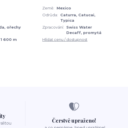
Země:
Mexico
Odrůda:
Caturra, Catucai,
Typica
da, ořechy
Zpracování:
Swiss Water
Decaff, promytá
– 1 600 m
Hlídat cenu / dostupnost
ity
Čerstvě upraženo!
valitou
..a co nemáme, hned upražíme!