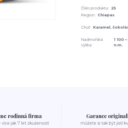
Číslo produktu:
25
Region:
Chiapas
Chuť:
Karamel, čokolá
Nadmořská
1 100 
výška:
n.m.
me rodinná firma
Garance original
íce jak 7 let zkušeností
můžete si tak být jistí k