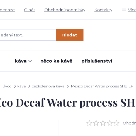
ecenze
O nás
Obchodní podmínky
Kontakty
Víc
Hledat
káva
něco ke kávě
příslušenství
Úvod
káva
bezkofeinová káva
Mexico Decaf Water process SHB EP
co Decaf Water process S
Ohodno