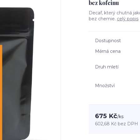
bez kofeinu
Decaf, který chutná ja
bez chemie.
celý popis
Dostupnost
Měrná cena
Druh mletí
Množství
675 Kč
/
ks
602,68 Kč
bez DPH