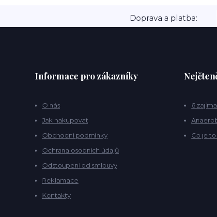
Doprava a platba:
Informace pro zákazníky
Nejčteně
O nás
6 zajíma
Jak nakupovat
Anaerob
Obchodní podmínky
Co je t
Ochrana osobních údajů
Odstoupení od smlouvy
Reklamace
Kontakty