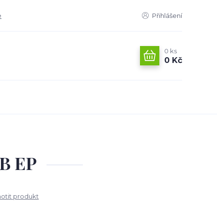
e
Přihlášení
0
ks
0 Kč
HB EP
tit produkt