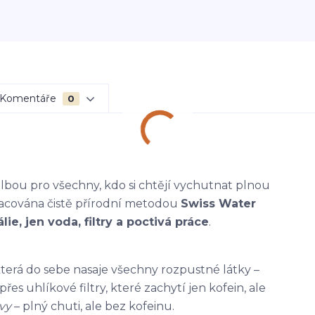
Komentáře
0
lbou pro všechny, kdo si chtějí vychutnat plnou
pracována čistě přírodní metodou
Swiss Water
ie, jen voda, filtry a poctivá práce
.
která do sebe nasaje všechny rozpustné látky –
řes uhlíkové filtry, které zachytí jen kofein, ale
vy
– plný chuti, ale bez kofeinu.