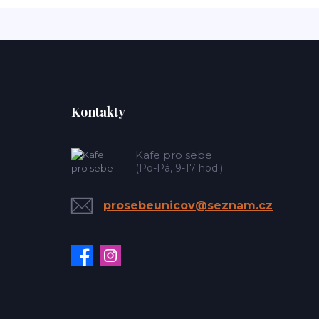
Kontakty
Kafe pro sebe
(Po-Pá, 9-17 hod.)
prosebeunicov@seznam.cz