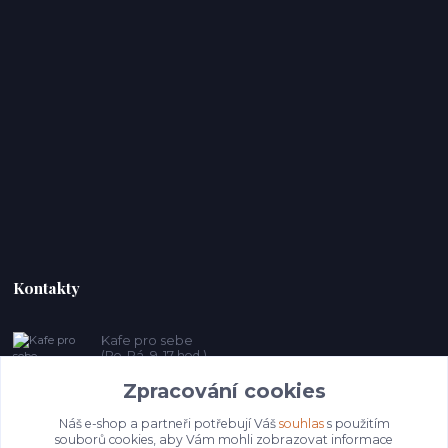
Kontakty
Kafe pro sebe
(Po-Pá, 9-17 hod.)
Zpracování cookies
prosebeunicov@seznam.cz
Náš e-shop a partneři potřebují Váš
souhlas
s použitím
souborů cookies, aby Vám mohli zobrazovat informace