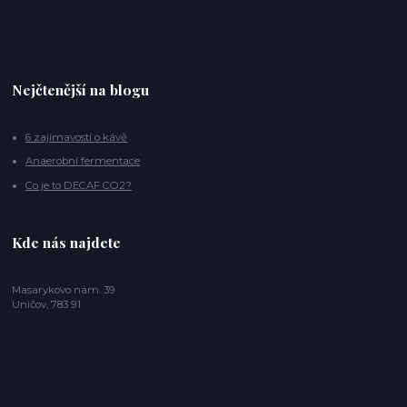
Nejčtenější na blogu
6 zajímavostí o kávě
Anaerobní fermentace
Co je to DECAF CO2?
Kde nás najdete
Masarykovo nám. 39
Uničov, 783 91