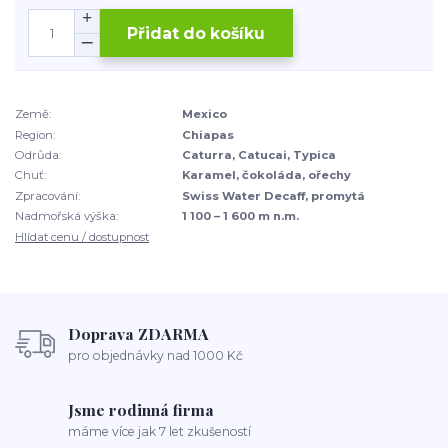
Přidat do košíku
Země:
Mexico
Region:
Chiapas
Odrůda:
Caturra, Catucai, Typica
Chuť:
Karamel, čokoláda, ořechy
Zpracování:
Swiss Water Decaff, promytá
Nadmořská výška:
1 100 – 1 600 m n.m.
Hlídat cenu / dostupnost
Doprava ZDARMA
pro objednávky nad 1000 Kč
Jsme rodinná firma
máme více jak 7 let zkušeností