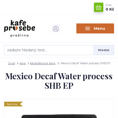
0
ks
0 Kč
Menu
Hledat
Úvod
káva
bezkofeinová káva
Mexico Decaf Water process SHB EP
Mexico Decaf Water process
SHB EP
Novinka