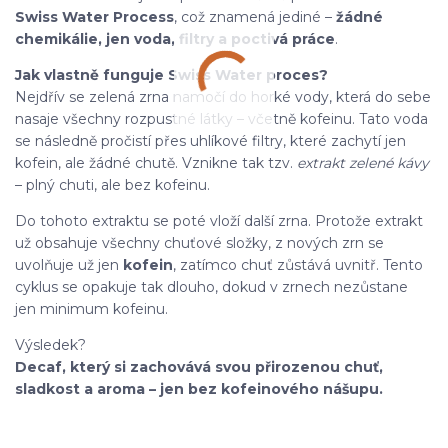
Swiss Water Process
, což znamená jediné –
žádné
chemikálie, jen voda, filtry a poctivá práce
.
Jak vlastně funguje Swiss Water proces?
Nejdřív se zelená zrna namočí do horké vody, která do sebe
nasaje všechny rozpustné látky – včetně kofeinu. Tato voda
se následně pročistí přes uhlíkové filtry, které zachytí jen
kofein, ale žádné chutě. Vznikne tak tzv.
extrakt zelené kávy
– plný chuti, ale bez kofeinu.
Do tohoto extraktu se poté vloží další zrna. Protože extrakt
už obsahuje všechny chuťové složky, z nových zrn se
uvolňuje už jen
kofein
, zatímco chuť zůstává uvnitř. Tento
cyklus se opakuje tak dlouho, dokud v zrnech nezůstane
jen minimum kofeinu.
Výsledek?
Decaf, který si zachovává svou přirozenou chuť,
sladkost a aroma – jen bez kofeinového nášupu.