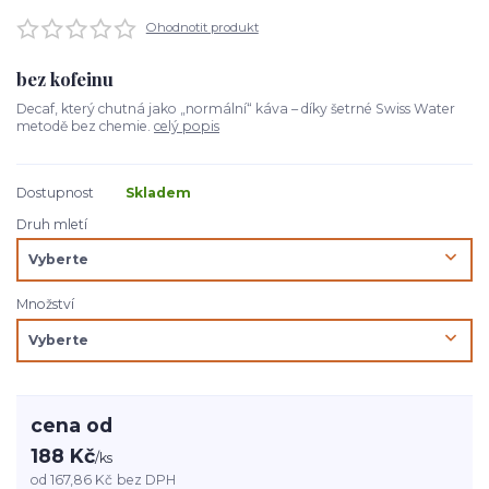
Ohodnotit produkt
bez kofeinu
Decaf, který chutná jako „normální“ káva – díky šetrné Swiss Water
metodě bez chemie.
celý popis
Dostupnost
Skladem
Druh mletí
Množství
cena od
188 Kč
/
ks
od
167,86 Kč
bez DPH