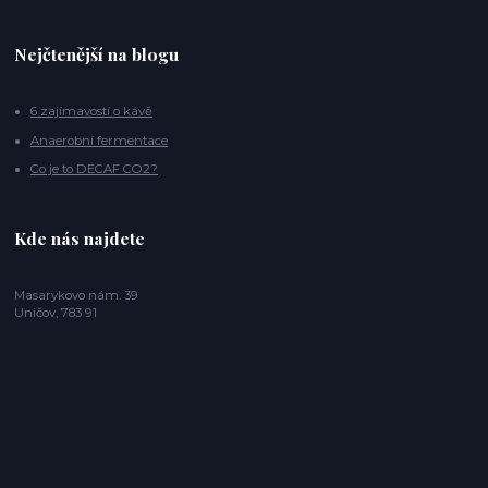
Nejčtenější na blogu
6 zajímavostí o kávě
Anaerobní fermentace
Co je to DECAF CO2?
Kde nás najdete
Masarykovo nám. 39
Uničov, 783 91