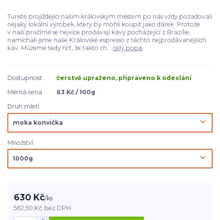
Turisté projíždějící našim královským městem po nás vždy požadovali
nějaký lokální výrobek, který by mohli koupit jako dárek. Protože
v naší pražírně se nejvíce prodávají kávy pocházející z Brazílie,
namíchali jsme naše Královské espresso z těchto nejprodávanějších
káv. Můžeme tedy říct, že takto ch...
celý popis
Dostupnost
čerstvě upraženo, připraveno k odeslání
Měrná cena
63 Kč / 100g
Druh mletí
Množství
630 Kč
/
ks
562,50 Kč
bez DPH