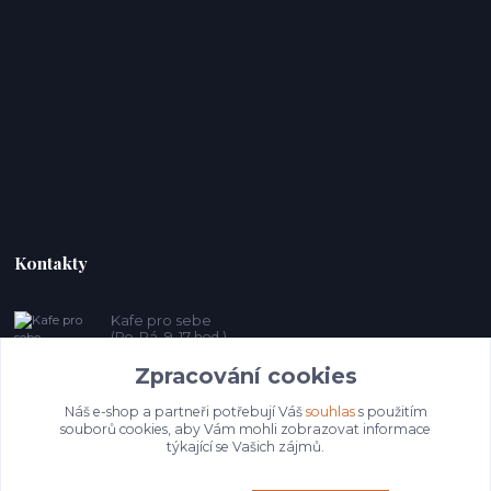
Kontakty
Kafe pro sebe
(Po-Pá, 9-17 hod.)
Zpracování cookies
prosebeunicov@seznam.cz
Náš e-shop a partneři potřebují Váš
souhlas
s použitím
souborů cookies, aby Vám mohli zobrazovat informace
týkající se Vašich zájmů.