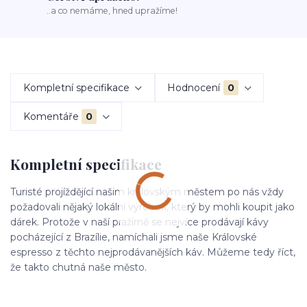
..a co nemáme, hned upražíme!
Kompletní specifikace
Hodnocení
0
Komentáře
0
Kompletní specifikace
Turisté projíždějící našim královským městem po nás vždy
požadovali nějaký lokální výrobek, který by mohli koupit jako
dárek. Protože v naší pražírně se nejvíce prodávají kávy
pocházející z Brazílie, namíchali jsme naše Královské
espresso z těchto nejprodávanějších káv. Můžeme tedy říct,
že takto chutná naše město.