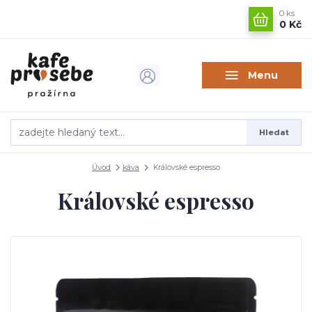
0
ks
0 Kč
Menu
Hledat
Úvod
káva
Královské espresso
Královské espresso