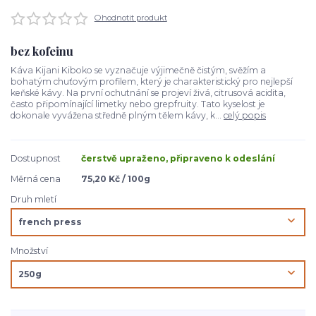
Ohodnotit produkt
bez kofeinu
Káva Kijani Kiboko se vyznačuje výjimečně čistým, svěžím a
bohatým chuťovým profilem, který je charakteristický pro nejlepší
keňské kávy. Na první ochutnání se projeví živá, citrusová acidita,
často připomínající limetky nebo grepfruity. Tato kyselost je
dokonale vyvážena středně plným tělem kávy, k...
celý popis
Dostupnost
čerstvě upraženo, připraveno k odeslání
Měrná cena
75,20 Kč / 100g
Druh mletí
Množství