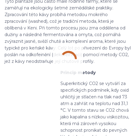
Tyto plantáže jsou často malé rodinné farmy, které se
zaměřují na ekologicky šetrné zemědělské praktiky.
Zpracování této kávy probíhá metodou mokrého
zpracování (washed), což je tradiční metoda, která je
oblíbená v Keni. Při tomto procesu jsou zrna oddělena od
dužiny a následně fermentována a omyta, což pomáhá
zvýraznit jasné, svěží chutě a komplexní aroma, které jsou
typické pro keňské kávy. Celý lot po přivezení do Evropy byl
poslán na odkofeinění (dekofeinizaci) pomocí metody CO2,
jež z kávy neodstraňuje její chuťové profily.
Princip metody
Superkritický CO2 se vytváří za
specifických podmínek, kdy oxid
uhličitý je stlačen na tlak nad 73
atm a zahřát na teplotu nad 31,1
°C. V tomto stavu se CO2 chová
jako kapalina s nízkou viskozitou,
která má zároveň vysokou
schopnost pronikat do pevných