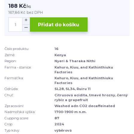
188 Kč
/
ks
167,86 Kč
bez DPH
Přidat do košíku
Číslo produktu:
16
Země:
Kenya
Region:
Nyeri & Tharaka Nithi
Farma - stanice:
Kahuro, Kiuu, and Kathinthiuku
Factories
Farmář/ka:
Kahuro, Kiuu, and Kathinthiuku
Factories
Odrůda:
SL28, SL34, Ruiru 11
Chuť:
Citrusová acidita, tmavé hrozny, černý
rybíz a grapefruit
Zpracování:
Washed adn CO2 decaffeinated
Nadmořská výška:
1700-1900 m n.m.
Cupping score:
87
Crop:
2024
Typ kávy:
výběrová