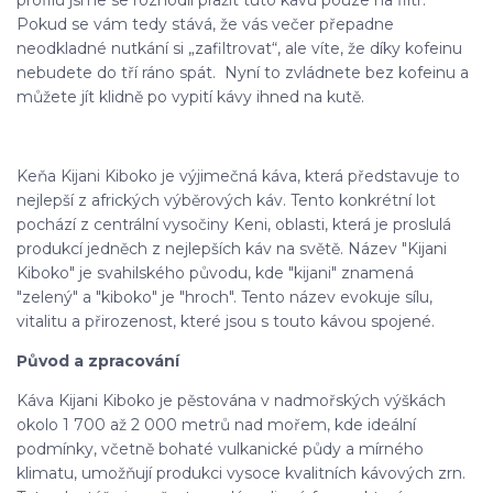
profilu jsme se rozhodli pražit tuto kávu pouze na filtr.
Pokud se vám tedy stává, že vás večer přepadne
neodkladné nutkání si „zafiltrovat“, ale víte, že díky kofeinu
nebudete do tří ráno spát. Nyní to zvládnete bez kofeinu a
můžete jít klidně po vypití kávy ihned na kutě.
Keňa Kijani Kiboko je výjimečná káva, která představuje to
nejlepší z afrických výběrových káv. Tento konkrétní lot
pochází z centrální vysočiny Keni, oblasti, která je proslulá
produkcí jedněch z nejlepších káv na světě. Název "Kijani
Kiboko" je svahilského původu, kde "kijani" znamená
"zelený" a "kiboko" je "hroch". Tento název evokuje sílu,
vitalitu a přirozenost, které jsou s touto kávou spojené.
Původ a zpracování
Káva Kijani Kiboko je pěstována v nadmořských výškách
okolo 1 700 až 2 000 metrů nad mořem, kde ideální
podmínky, včetně bohaté vulkanické půdy a mírného
klimatu, umožňují produkci vysoce kvalitních kávových zrn.