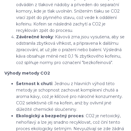
odváděn z tlakové nádoby a přiveden do separační
komory, kde je tlak uvolněn. Snížením tlaku se CO2
vrací zpět do plynného stavu, což vede k oddělení
kofeinu. Kofein se následně zachytí a CO2 je
recyklován zpět do procesu.
Závěrečné kroky
: Kávová zrna jsou vysušena, aby se
odstranila zbytková vlhkost, a připravena k dalšímu
zpracování, ať už jde o pražení nebo balení. Výsledná
káva obsahuje méně než 0,1 % zbytkového kofeinu,
což splňuje normy pro označení "bezkofeinová".
Výhody metody CO2
Šetrnost k chuti
: Jednou z hlavních výhod této
metody je schopnost zachovat komplexní chutě a
aroma kávy, což je klíčové pro náročné konzumenty.
CO2 selektivně cílí na kofein, aniž by ovlivnil jiné
důležité chemické sloučeniny.
Ekologický a bezpečný proces
: CO2 je netoxický,
nehořlavý a lze jej snadno recyklovat, což činí tento
proces ekologicky šetrným. Nevyužívají se zde žádná