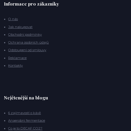
Informace pro zákazníky
O nás
Jak nakupovat
Obchodní podmínky
Ochrana osobních údajů
Odstoupení od smlouvy
Reklamace
Kontakty
Nejčtenější na blogu
6 zajímavostí o kávě
Anaerobní fermentace
Co je to DECAF CO2?