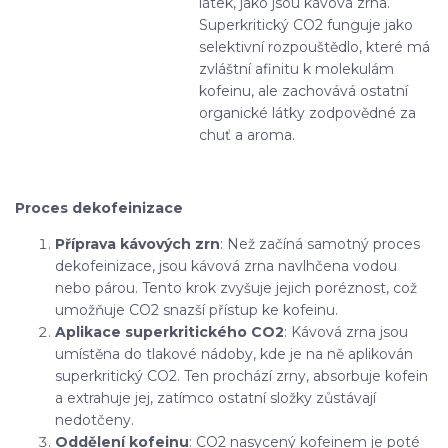
látek, jako jsou kávová zrna.
Superkritický CO2 funguje jako
selektivní rozpouštědlo, které má
zvláštní afinitu k molekulám
kofeinu, ale zachovává ostatní
organické látky zodpovědné za
chuť a aroma.
Proces dekofeinizace
Příprava kávových zrn
: Než začíná samotný proces
dekofeinizace, jsou kávová zrna navlhčena vodou
nebo párou. Tento krok zvyšuje jejich poréznost, což
umožňuje CO2 snazší přístup ke kofeinu.
Aplikace superkritického CO2
: Kávová zrna jsou
umístěna do tlakové nádoby, kde je na ně aplikován
superkritický CO2. Ten prochází zrny, absorbuje kofein
a extrahuje jej, zatímco ostatní složky zůstávají
nedotčeny.
Oddělení kofeinu
: CO2 nasycený kofeinem je poté