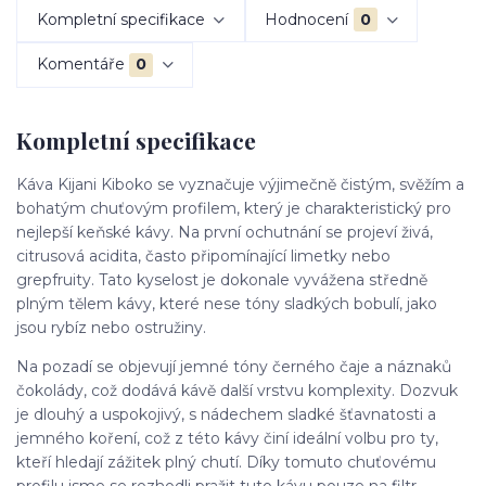
Kompletní specifikace
Hodnocení
0
Komentáře
0
Kompletní specifikace
Káva Kijani Kiboko se vyznačuje výjimečně čistým, svěžím a
bohatým chuťovým profilem, který je charakteristický pro
nejlepší keňské kávy. Na první ochutnání se projeví živá,
citrusová acidita, často připomínající limetky nebo
grepfruity. Tato kyselost je dokonale vyvážena středně
plným tělem kávy, které nese tóny sladkých bobulí, jako
jsou rybíz nebo ostružiny.
Na pozadí se objevují jemné tóny černého čaje a náznaků
čokolády, což dodává kávě další vrstvu komplexity. Dozvuk
je dlouhý a uspokojivý, s nádechem sladké šťavnatosti a
jemného koření, což z této kávy činí ideální volbu pro ty,
kteří hledají zážitek plný chutí. Díky tomuto chuťovému