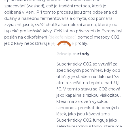
zpracování (washed), což je tradiční metoda, která je
oblíbená v Keni. Při tomto procesu jsou zrna oddělena od
dužiny a následně fermentována a omyta, což pomáhá
zvýraznit jasné, svěží chutě a komplexní aroma, které jsou
typické pro keňské kávy. Celý lot po přivezení do Evropy byl
poslán na odkofeinění (dekofeinizaci) pomocí metody CO2,
jež z kávy neodstraňuje její chuťové profily.
Princip metody
Superkritický CO2 se vytváří za
specifických podmínek, kdy oxid
uhličitý je stlačen na tlak nad 73
atm a zahřát na teplotu nad 31,1
°C. V tomto stavu se CO2 chová
jako kapalina s nízkou viskozitou,
která má zároveň vysokou
schopnost pronikat do pevných
látek, jako jsou kávová zrna.
Superkritický CO2 funguje jako
selektivní rozpouštědlo, které má