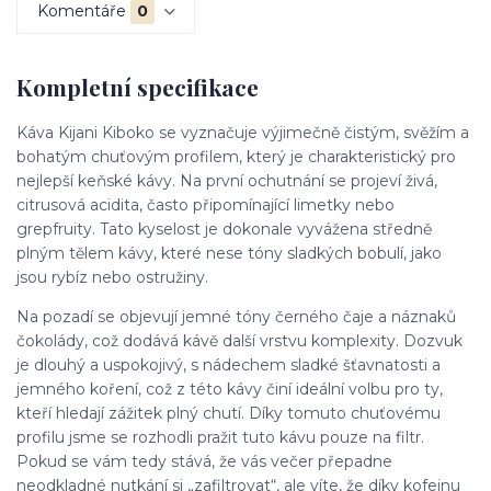
Komentáře
0
Kompletní specifikace
Káva Kijani Kiboko se vyznačuje výjimečně čistým, svěžím a
bohatým chuťovým profilem, který je charakteristický pro
nejlepší keňské kávy. Na první ochutnání se projeví živá,
citrusová acidita, často připomínající limetky nebo
grepfruity. Tato kyselost je dokonale vyvážena středně
plným tělem kávy, které nese tóny sladkých bobulí, jako
jsou rybíz nebo ostružiny.
Na pozadí se objevují jemné tóny černého čaje a náznaků
čokolády, což dodává kávě další vrstvu komplexity. Dozvuk
je dlouhý a uspokojivý, s nádechem sladké šťavnatosti a
jemného koření, což z této kávy činí ideální volbu pro ty,
kteří hledají zážitek plný chutí. Díky tomuto chuťovému
profilu jsme se rozhodli pražit tuto kávu pouze na filtr.
Pokud se vám tedy stává, že vás večer přepadne
neodkladné nutkání si „zafiltrovat“, ale víte, že díky kofeinu