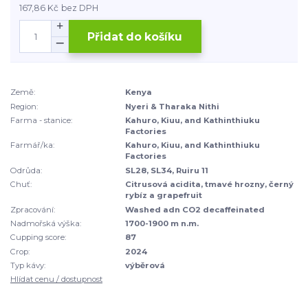
167,86 Kč
bez DPH
Přidat do košíku
Země:
Kenya
Region:
Nyeri & Tharaka Nithi
Farma - stanice:
Kahuro, Kiuu, and Kathinthiuku
Factories
Farmář/ka:
Kahuro, Kiuu, and Kathinthiuku
Factories
Odrůda:
SL28, SL34, Ruiru 11
Chuť:
Citrusová acidita, tmavé hrozny, černý
rybíz a grapefruit
Zpracování:
Washed adn CO2 decaffeinated
Nadmořská výška:
1700-1900 m n.m.
Cupping score:
87
Crop:
2024
Typ kávy:
výběrová
Hlídat cenu / dostupnost