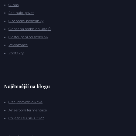
O nás
Jak nakupovat
Obchodní podmínky
Ochrana osobních údajů
Odstoupení od smlouvy
Reklamace
Kontakty
Nejčtenější na blogu
6 zajímavostí o kávě
Anaerobní fermentace
Co je to DECAF CO2?