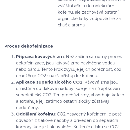
zvláštní afinitu k molekulám
kofeinu, ale zachovává ostatní
organické látky zodpovědné za
chuť a aroma.
Proces dekofeinizace
Příprava kávových zrn
: Než začíná samotný proces
dekofeinizace, jsou kávová zrna navlhčena vodou
nebo párou. Tento krok zvyšuje jejich poréznost, což
umožňuje CO2 snazší přístup ke kofeinu.
Aplikace superkritického CO2
: Kávová zrna jsou
umístěna do tlakové nádoby, kde je na ně aplikován
superkritický CO2. Ten prochází zrny, absorbuje kofein
a extrahuje jej, zatímco ostatní složky zůstávají
nedotčeny.
Oddělení kofeinu
: CO2 nasycený kofeinem je poté
odváděn z tlakové nádoby a přiveden do separační
komory, kde je tlak uvolněn. Snížením tlaku se CO2