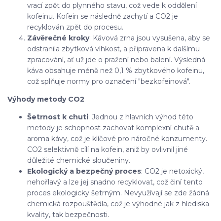
vrací zpět do plynného stavu, což vede k oddělení
kofeinu. Kofein se následně zachytí a CO2 je
recyklován zpět do procesu.
Závěrečné kroky
: Kávová zrna jsou vysušena, aby se
odstranila zbytková vlhkost, a připravena k dalšímu
zpracování, ať už jde o pražení nebo balení. Výsledná
káva obsahuje méně než 0,1 % zbytkového kofeinu,
což splňuje normy pro označení "bezkofeinová".
Výhody metody CO2
Šetrnost k chuti
: Jednou z hlavních výhod této
metody je schopnost zachovat komplexní chutě a
aroma kávy, což je klíčové pro náročné konzumenty.
CO2 selektivně cílí na kofein, aniž by ovlivnil jiné
důležité chemické sloučeniny.
Ekologický a bezpečný proces
: CO2 je netoxický,
nehořlavý a lze jej snadno recyklovat, což činí tento
proces ekologicky šetrným. Nevyužívají se zde žádná
chemická rozpouštědla, což je výhodné jak z hlediska
kvality, tak bezpečnosti.