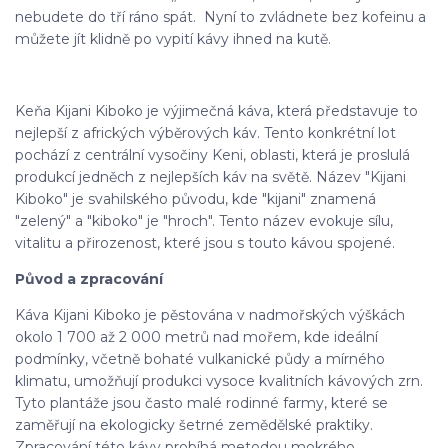
nebudete do tří ráno spát. Nyní to zvládnete bez kofeinu a
můžete jít klidně po vypití kávy ihned na kutě.
Keňa Kijani Kiboko je výjimečná káva, která představuje to
nejlepší z afrických výběrových káv. Tento konkrétní lot
pochází z centrální vysočiny Keni, oblasti, která je proslulá
produkcí jedněch z nejlepších káv na světě. Název "Kijani
Kiboko" je svahilského původu, kde "kijani" znamená
"zelený" a "kiboko" je "hroch". Tento název evokuje sílu,
vitalitu a přirozenost, které jsou s touto kávou spojené.
Původ a zpracování
Káva Kijani Kiboko je pěstována v nadmořských výškách
okolo 1 700 až 2 000 metrů nad mořem, kde ideální
podmínky, včetně bohaté vulkanické půdy a mírného
klimatu, umožňují produkci vysoce kvalitních kávových zrn.
Tyto plantáže jsou často malé rodinné farmy, které se
zaměřují na ekologicky šetrné zemědělské praktiky.
Zpracování této kávy probíhá metodou mokrého