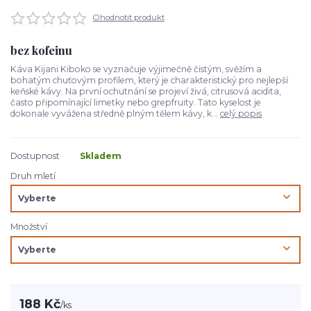
Ohodnotit produkt
bez kofeinu
Káva Kijani Kiboko se vyznačuje výjimečně čistým, svěžím a
bohatým chuťovým profilem, který je charakteristický pro nejlepší
keňské kávy. Na první ochutnání se projeví živá, citrusová acidita,
často připomínající limetky nebo grepfruity. Tato kyselost je
dokonale vyvážena středně plným tělem kávy, k...
celý popis
Dostupnost
Skladem
Druh mletí
Množství
188 Kč
/
ks