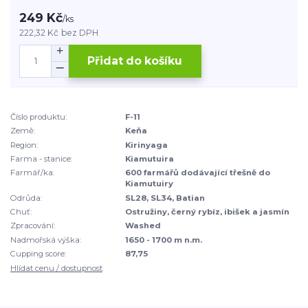
249 Kč
/
ks
222,32 Kč
bez DPH
Přidat do košíku
Číslo produktu:
F-11
Země:
Keňa
Region:
Kirinyaga
Farma - stanice:
Kiamutuira
Farmář/ka:
600 farmářů dodávající třešně do
Kiamutuiry
Odrůda:
SL28, SL34, Batian
Chuť:
Ostružiny, černý rybíz, ibišek a jasmín
Zpracování:
Washed
Nadmořská výška:
1650 - 1700 m n.m.
Cupping score:
87,75
Hlídat cenu / dostupnost