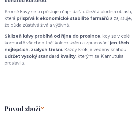
bohatou kulturou
.
Kromě kávy se tu pěstuje i čaj – další důležitá plodina oblasti,
která
přispívá k ekonomické stabilitě farmářů
a zajišťuje,
že půda zůstává živá a výživná.
Sklizeň kávy probíhá od října do prosince
, kdy se v celé
komunitě všechno točí kolem sběru a zpracování
jen těch
nejlepších, zralých třešní
. Každý krok je vedený snahou
udržet vysoký standard kvality
, kterým se Kiamutuira
proslavila.
Původ zboží