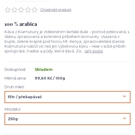
Ohodnotit produkt
100 % arabica
Káva z Kiamutuiry je ztělesněním keňské duše – poctivě pěstovaná, s
láskou zpracovaná a kořeněná příběhem komunity. Usazená v
bujné, zelené krajině pod horou Mt. Kenya, zpracovatelská stanice
Kiamutuira nabízí víc než jen výběrovou kávu – nese v sobě příběh
spolupráce, tradice a půdy, která dává. Za...
celý popis
Dostupnost
Skladem
Měrná cena
99,60 Kč / 100g
Druh mletí
Množství