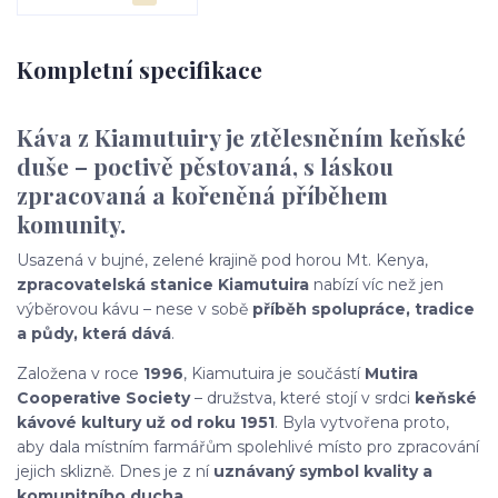
Kompletní specifikace
Káva z Kiamutuiry je ztělesněním keňské
duše – poctivě pěstovaná, s láskou
zpracovaná a kořeněná příběhem
komunity.
Usazená v bujné, zelené krajině pod horou Mt. Kenya,
zpracovatelská stanice Kiamutuira
nabízí víc než jen
výběrovou kávu – nese v sobě
příběh spolupráce, tradice
a půdy, která dává
.
Založena v roce
1996
, Kiamutuira je součástí
Mutira
Cooperative Society
– družstva, které stojí v srdci
keňské
kávové kultury už od roku 1951
. Byla vytvořena proto,
aby dala místním farmářům spolehlivé místo pro zpracování
jejich sklizně. Dnes je z ní
uznávaný symbol kvality a
komunitního ducha
.