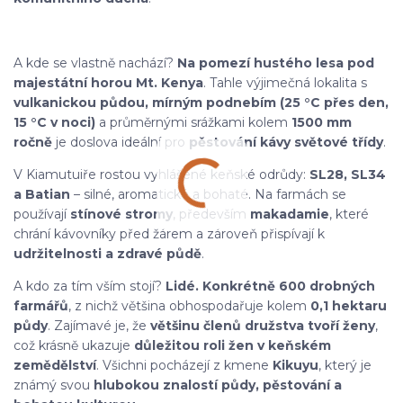
A kde se vlastně nachází?
Na pomezí hustého lesa pod
majestátní horou Mt. Kenya
. Tahle výjimečná lokalita s
vulkanickou půdou, mírným podnebím (25 °C přes den,
15 °C v noci)
a průměrnými srážkami kolem
1500 mm
ročně
je doslova ideální pro
pěstování kávy světové třídy
.
V Kiamutuiře rostou vyhlášené keňské odrůdy:
SL28, SL34
a Batian
– silné, aromatické a bohaté. Na farmách se
používají
stínové stromy
, především
makadamie
, které
chrání kávovníky před žárem a zároveň přispívají k
udržitelnosti a zdravé půdě
.
A kdo za tím vším stojí?
Lidé. Konkrétně 600 drobných
farmářů
, z nichž většina obhospodařuje kolem
0,1 hektaru
půdy
. Zajímavé je, že
většinu členů družstva tvoří ženy
,
což krásně ukazuje
důležitou roli žen v keňském
zemědělství
. Všichni pocházejí z kmene
Kikuyu
, který je
známý svou
hlubokou znalostí půdy, pěstování a