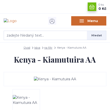
0
ks
0 Kč
Menu
Hledat
Úvod
káva
na filtr
Kenya - Kiamutuira AA
Kenya - Kiamutuira AA