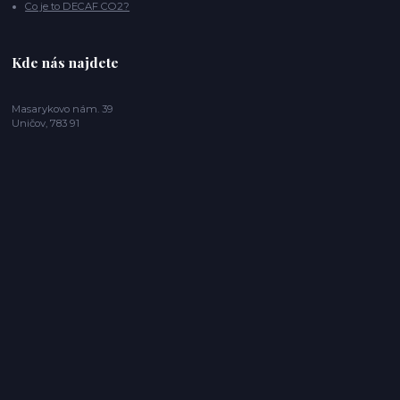
Co je to DECAF CO2?
Kde nás najdete
Masarykovo nám. 39
Uničov, 783 91