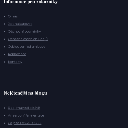
Informace pro zákazníky
O nás
Jak nakupovat
Obchodní podmínky
Ochrana osobních údajů
Odstoupení od smlouvy
Reklamace
Kontakty
Nejčtenější na blogu
6 zajímavostí o kávě
Anaerobní fermentace
Co je to DECAF CO2?