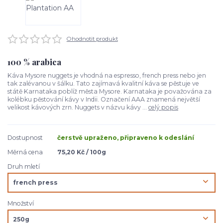
Ohodnotit produkt
100 % arabica
Káva Mysore nuggets je vhodná na espresso, french press nebo jen
tak zalévanou v šálku. Tato zajímavá kvalitní káva se pěstuje ve
státě Karnataka poblíž města Mysore. Karnataka je považována za
kolébku pěstování kávy v Indii. Označení AAA znamená největší
velikost kávových zrn. Nuggets v názvu kávy ...
celý popis
Dostupnost
čerstvě upraženo, připraveno k odeslání
Měrná cena
75,20 Kč / 100g
Druh mletí
Množství