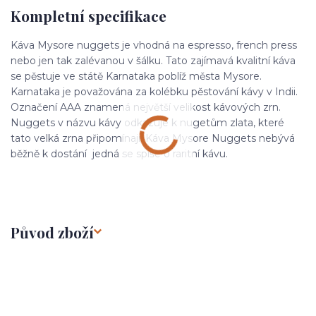
Kompletní specifikace
Káva Mysore nuggets je vhodná na espresso, french press
nebo jen tak zalévanou v šálku. Tato zajímavá kvalitní káva
se pěstuje ve státě Karnataka poblíž města Mysore.
Karnataka je považována za kolébku pěstování kávy v Indii.
Označení AAA znamená největší velikost kávových zrn.
Nuggets v názvu kávy odkazuje k nugetům zlata, které
tato velká zrna připomínají. Káva Mysore Nuggets nebývá
běžně k dostání jedná se spíše o raritní kávu.
Původ zboží