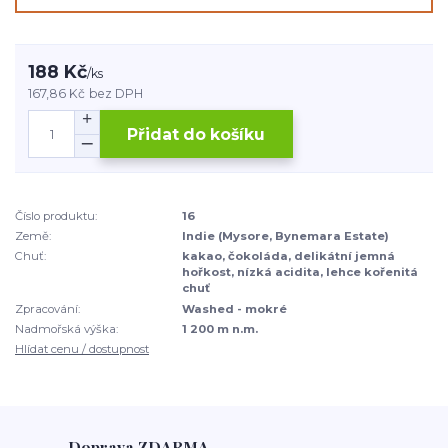
188 Kč
/
ks
167,86 Kč
bez DPH
Přidat do košíku
Číslo produktu:
16
Země:
Indie (Mysore, Bynemara Estate)
Chuť:
kakao, čokoláda, delikátní jemná
hořkost, nízká acidita, lehce kořenitá
chuť
Zpracování:
Washed - mokré
Nadmořská výška:
1 200 m n.m.
Hlídat cenu / dostupnost
Doprava ZDARMA