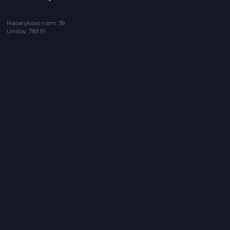
Masarykovo nám. 39
Uničov, 783 91