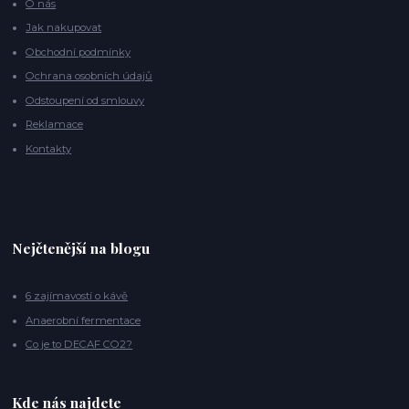
O nás
Jak nakupovat
Obchodní podmínky
Ochrana osobních údajů
Odstoupení od smlouvy
Reklamace
Kontakty
Nejčtenější na blogu
6 zajímavostí o kávě
Anaerobní fermentace
Co je to DECAF CO2?
Kde nás najdete