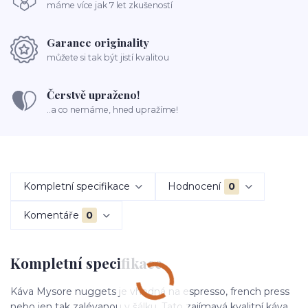
máme více jak 7 let zkušeností
Garance originality
můžete si tak být jistí kvalitou
Čerstvě upraženo!
..a co nemáme, hned upražíme!
Kompletní specifikace
Hodnocení
0
Komentáře
0
Kompletní specifikace
Káva Mysore nuggets je vhodná na espresso, french press
nebo jen tak zalévanou v šálku. Tato zajímavá kvalitní káva