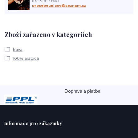
(Po-Pá, 9-17 hod.)
prosebeunicov@seznam.cz
Zboží zařazeno v kategoriích
káva
100% arabica
Doprava a platba:
Informace pro zákazníky