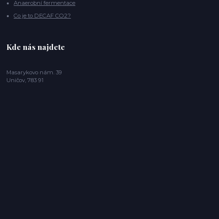
Anaerobní fermentace
Co je to DECAF CO2?
Kde nás najdete
Masarykovo nám. 39
Uničov, 783 91