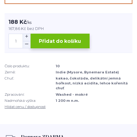
188 Kč
/
ks
167,86 Kč
bez DPH
Přidat do košíku
Číslo produktu:
10
Země:
Indie (Mysore, Bynemara Estate)
Chuť:
kakao, čokoláda, delikátní jemná
hořkost, nízká acidita, lehce kořenitá
chuť
Zpracování:
Washed - mokré
Nadmořská výška:
1 200 m n.m.
Hlídat cenu / dostupnost
Doprava ZDARMA