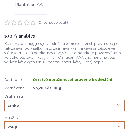
Ohodnotit produkt
100 % arabica
Káva Mysore nuggets je vhodná na espresso, french press nebo jen
tak zalévanou v šálku. Tato zajímavá kvalitní káva se pěstuje ve
státě Karnataka poblíž města Mysore. Karnataka je považována za
kolébku pěstování kávy v Indii. Označení AAA znamená největší
velikost kávových zrn. Nuggets v názvu kávy ...
celý popis
Dostupnost
čerstvě upraženo, připraveno k odeslání
Měrná cena
75,20 Kč / 100g
Druh mletí
Množství