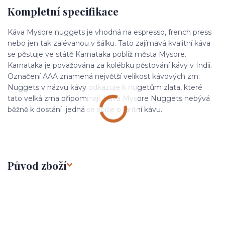
Kompletní specifikace
Káva Mysore nuggets je vhodná na espresso, french press
nebo jen tak zalévanou v šálku. Tato zajímavá kvalitní káva
se pěstuje ve státě Karnataka poblíž města Mysore.
Karnataka je považována za kolébku pěstování kávy v Indii.
Označení AAA znamená největší velikost kávových zrn.
Nuggets v názvu kávy odkazuje k nugetům zlata, které
tato velká zrna připomínají. Káva Mysore Nuggets nebývá
běžně k dostání jedná se spíše o raritní kávu.
Původ zboží