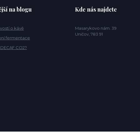
jší na blogu
Kde nás najdete
vostí o kávě
Masarykovo nám. 39
Uničov, 783 91
ní fermentace
o DECAF CO2?