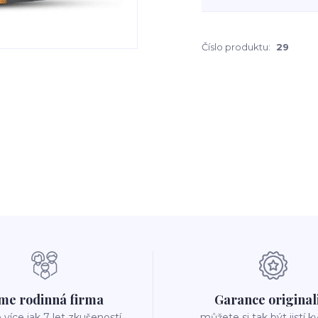
Číslo produktu:
29
me rodinná firma
Garance original
íce jak 7 let zkušeností
můžete si tak být jistí k