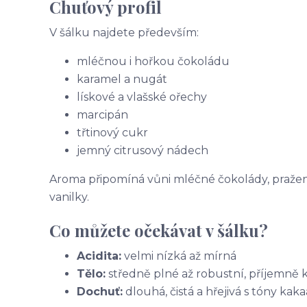
Chuťový profil
V šálku najdete především:
mléčnou i hořkou čokoládu
karamel a nugát
lískové a vlašské ořechy
marcipán
třtinový cukr
jemný citrusový nádech
Aroma připomíná vůni mléčné čokolády, pražen
vanilky.
Co můžete očekávat v šálku?
Acidita:
velmi nízká až mírná
Tělo:
středně plné až robustní, příjemně
Dochuť:
dlouhá, čistá a hřejivá s tóny kak