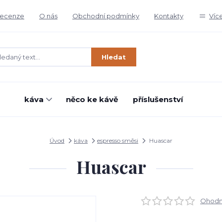
ecenze
O nás
Obchodní podmínky
Kontakty
Víc
Hledat
káva
něco ke kávě
příslušenství
Úvod
káva
espresso směsi
Huascar
Huascar
Ohodno