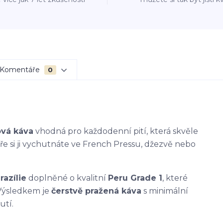
Komentáře
0
ová káva
vhodná pro každodenní pití, která skvěle
bře si ji vychutnáte ve French Pressu, džezvě nebo
razílie
doplněné o kvalitní
Peru Grade 1
, které
 Výsledkem je
čerstvě pražená káva
s minimální
utí.