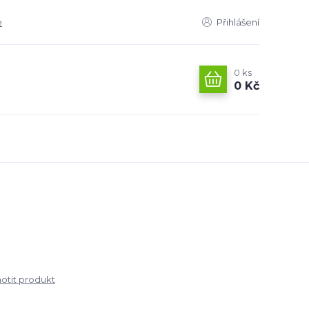
e
Přihlášení
0
ks
0 Kč
tit produkt