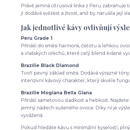
Právě jemná citrusová linka z Peru zabraňuje t
jí dodává svěžest a živost, aniž by narušila její s
Jak jednotlivé kávy ovlivňují výs
Peru Grade 1
Přináší do směsi harmonii, čistotu a lehkou ov
a vlašských ořechů, které celý blend krásně vyv
Brazílie Black Diamond
Tvoří pevný základ směsi. Dodává výrazné tóny 
intenzivní kávový charakter, který skvěle fung
Brazílie Mogiana Bella Giana
Přináší sametovou sladkost a hebkost. Najdete
jemný nádech sušeného ovoce. Díky ní je výs
vyvážená.
Pokud hledáte kávu s minimální kyselostí, pl