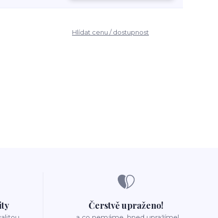
Hlídat cenu / dostupnost
ity
Čerstvě upraženo!
valitou
..a co nemáme, hned upražíme!