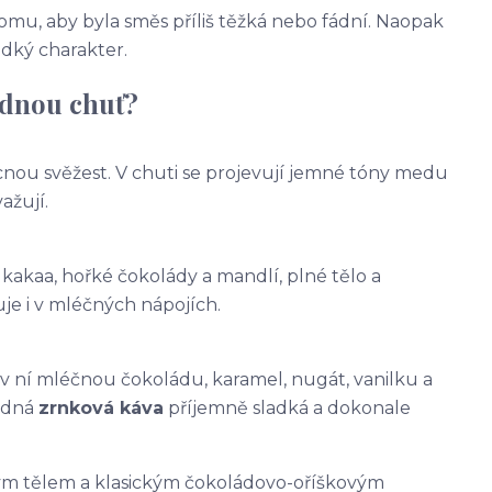
omu, aby byla směs příliš těžká nebo fádní. Naopak
ladký charakter.
lednou chuť?
ocnou svěžest. V chuti se projevují jemné tóny medu
ažují.
kakaa, hořké čokolády a mandlí, plné tělo a
uje i v mléčných nápojích.
 v ní mléčnou čokoládu, karamel, nugát, vanilku a
ledná
zrnková káva
příjemně sladká a dokonale
ným tělem a klasickým čokoládovo-oříškovým