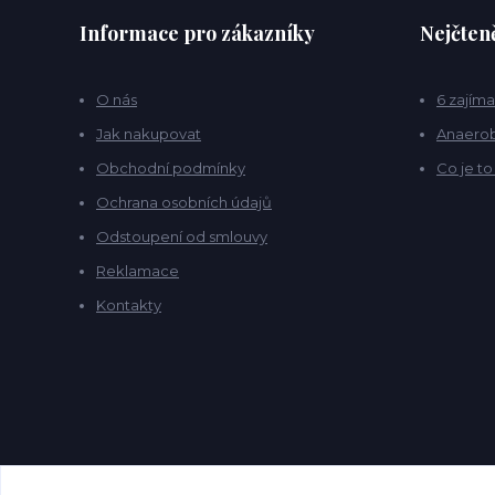
Informace pro zákazníky
Nejčteně
O nás
6 zajíma
Jak nakupovat
Anaerob
Obchodní podmínky
Co je t
Ochrana osobních údajů
Odstoupení od smlouvy
Reklamace
Kontakty