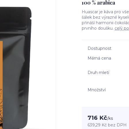
100 % arabica
Huascar je káva pro vše
šálek bez výrazné kysel
přináší harmonii čokolád
prvního doušku.
celý po
Dostupnost
Měrná cena
Druh mletí
Množství
716 Kč
/
ks
639,29 Kč
bez DPH