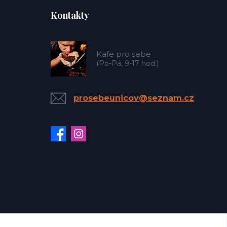
Kontakty
Kafe pro sebe
(Po-Pá, 9-17 hod.)
prosebeunicov@seznam.cz