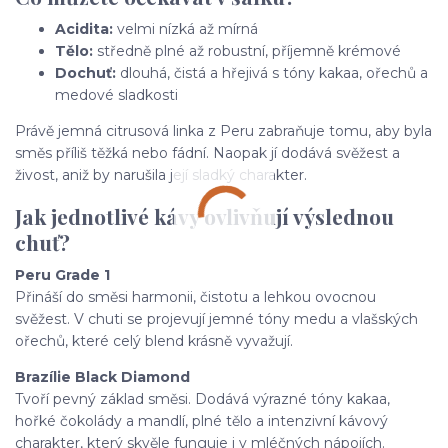
Acidita:
velmi nízká až mírná
Tělo:
středně plné až robustní, příjemně krémové
Dochuť:
dlouhá, čistá a hřejivá s tóny kakaa, ořechů a
medové sladkosti
Právě jemná citrusová linka z Peru zabraňuje tomu, aby byla
směs příliš těžká nebo fádní. Naopak jí dodává svěžest a
živost, aniž by narušila její sladký charakter.
Jak jednotlivé kávy ovlivňují výslednou
chuť?
Peru Grade 1
Přináší do směsi harmonii, čistotu a lehkou ovocnou
svěžest. V chuti se projevují jemné tóny medu a vlašských
ořechů, které celý blend krásně vyvažují.
Brazílie Black Diamond
Tvoří pevný základ směsi. Dodává výrazné tóny kakaa,
hořké čokolády a mandlí, plné tělo a intenzivní kávový
charakter, který skvěle funguje i v mléčných nápojích.