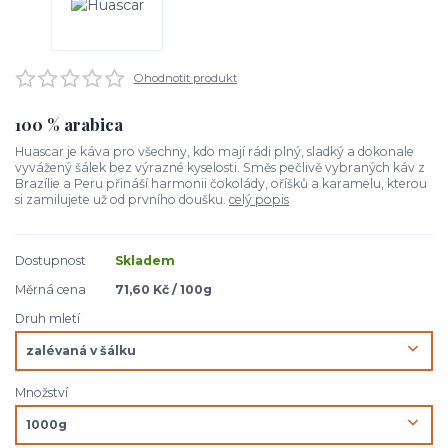
Ohodnotit produkt
100 % arabica
Huascar je káva pro všechny, kdo mají rádi plný, sladký a dokonale
vyvážený šálek bez výrazné kyselosti. Směs pečlivě vybraných káv z
Brazílie a Peru přináší harmonii čokolády, oříšků a karamelu, kterou
si zamilujete už od prvního doušku.
celý popis
Dostupnost
Skladem
Měrná cena
71,60 Kč / 100g
Druh mletí
Množství