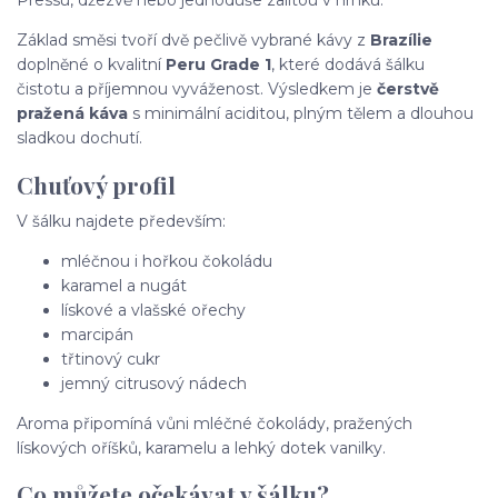
Pressu, džezvě nebo jednoduše zalitou v hrnku.
Základ směsi tvoří dvě pečlivě vybrané kávy z
Brazílie
doplněné o kvalitní
Peru Grade 1
, které dodává šálku
čistotu a příjemnou vyváženost. Výsledkem je
čerstvě
pražená káva
s minimální aciditou, plným tělem a dlouhou
sladkou dochutí.
Chuťový profil
V šálku najdete především:
mléčnou i hořkou čokoládu
karamel a nugát
lískové a vlašské ořechy
marcipán
třtinový cukr
jemný citrusový nádech
Aroma připomíná vůni mléčné čokolády, pražených
lískových oříšků, karamelu a lehký dotek vanilky.
Co můžete očekávat v šálku?