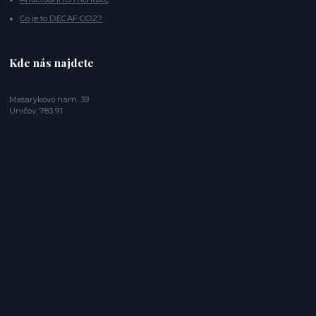
Co je to DECAF CO2?
Kde nás najdete
Masarykovo nám. 39
Uničov, 783 91