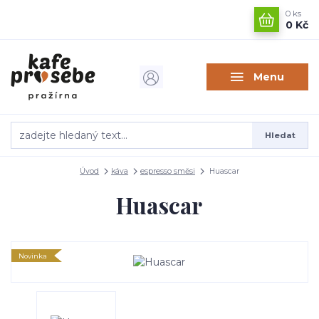
0
ks
0 Kč
Menu
Hledat
Úvod
káva
espresso směsi
Huascar
Huascar
Novinka