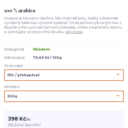
100 % arabica
Huascar je káva pro všechny, kdo mají rádi plný, sladký a dokonale
vyvážený šálek bez výrazné kyselosti. Směs pečlivě vybraných káv z
Brazílie a Peru přináší harmonii čokolády, oříšků a karamelu, kterou
si zamilujete už od prvního doušku.
celý popis
Dostupnost
Skladem
Měrná cena
79,60 Kč / 100g
Druh mletí
Množství
398 Kč
/
ks
355,36 Kč
bez DPH