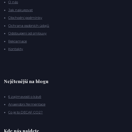
O nás
Jak nakupovat
Obchodní podmínky
Ochrana osobních údajů
Odstoupení od smlouvy
Reklamace
Kontakty
Nejčtenější na blogu
6 zajímavostí o kávě
Anaerobní fermentace
Co je to DECAF CO2?
Kde nás najdete