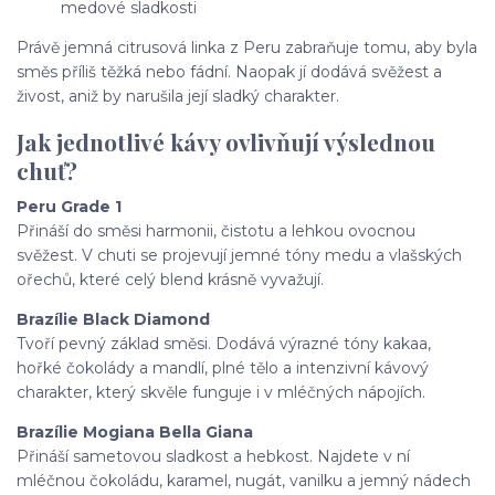
medové sladkosti
Právě jemná citrusová linka z Peru zabraňuje tomu, aby byla
směs příliš těžká nebo fádní. Naopak jí dodává svěžest a
živost, aniž by narušila její sladký charakter.
Jak jednotlivé kávy ovlivňují výslednou
chuť?
Peru Grade 1
Přináší do směsi harmonii, čistotu a lehkou ovocnou
svěžest. V chuti se projevují jemné tóny medu a vlašských
ořechů, které celý blend krásně vyvažují.
Brazílie Black Diamond
Tvoří pevný základ směsi. Dodává výrazné tóny kakaa,
hořké čokolády a mandlí, plné tělo a intenzivní kávový
charakter, který skvěle funguje i v mléčných nápojích.
Brazílie Mogiana Bella Giana
Přináší sametovou sladkost a hebkost. Najdete v ní
mléčnou čokoládu, karamel, nugát, vanilku a jemný nádech