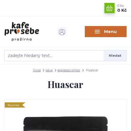
0
ks
0 Kč
Menu
Hledat
Úvod
káva
espresso směsi
Huascar
Huascar
Novinka