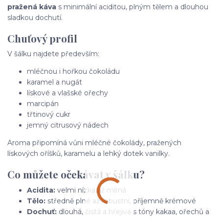
pražená káva
s minimální aciditou, plným tělem a dlouhou
sladkou dochutí.
Chuťový profil
V šálku najdete především:
mléčnou i hořkou čokoládu
karamel a nugát
lískové a vlašské ořechy
marcipán
třtinový cukr
jemný citrusový nádech
Aroma připomíná vůni mléčné čokolády, pražených
lískových oříšků, karamelu a lehký dotek vanilky.
Co můžete očekávat v šálku?
Acidita:
velmi nízká až mírná
Tělo:
středně plné až robustní, příjemně krémové
Dochuť:
dlouhá, čistá a hřejivá s tóny kakaa, ořechů a