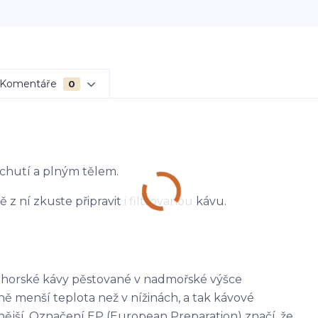
Komentáře
0
chutí a plným tělem.
 z ní zkuste připravit i filtrovanou kávu.
kohorské kávy pěstované v nadmořské výšce
ně menší teplota než v nížinách, a tak kávové
lnější. Označení EP (European Preparation) značí, že