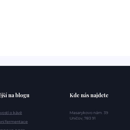
jší na blogu
Kde nás najdete
vostí o kávě
Masarykovo nám. 39
Uničov, 783 91
ní fermentace