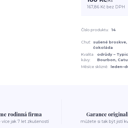
/
ks
167,86 Kč
bez DPH
Číslo produktu:
14
Chuť:
sušené broskve,
čokoláda
Kvalita
odrůdy – Typic
kávy:
Bourbon, Catur
Měsíce sklizně:
leden–d
me rodinná firma
Garance original
íce jak 7 let zkušeností
můžete si tak být jistí k