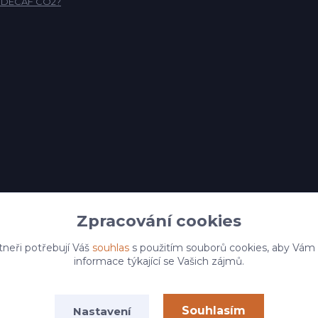
o DECAF CO2?
Zpracování cookies
tneři potřebují Váš
souhlas
s použitím souborů cookies, aby Vám
informace týkající se Vašich zájmů.
Souhlasím
Nastavení