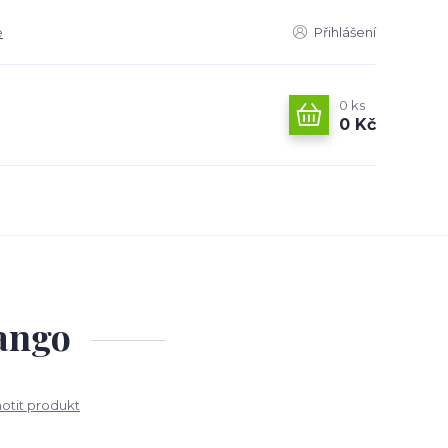
e
Přihlášení
0
ks
0 Kč
ango
tit produkt