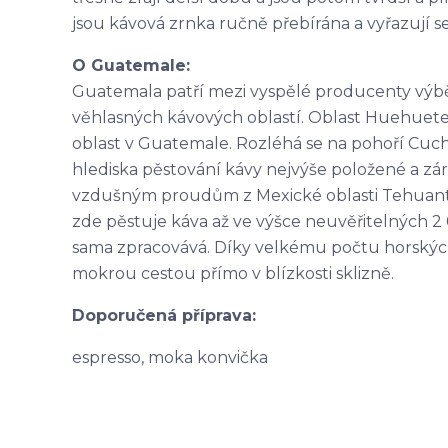
jsou kávová zrnka ručně přebírána a vyřazují se
O Guatemale:
Guatemala patří mezi vyspělé producenty výb
věhlasných kávových oblastí. Oblast Huehuete
oblast v Guatemale. Rozléhá se na pohoří Cuc
hlediska pěstování kávy nejvýše položené a zá
vzdušným proudům z Mexické oblasti Tehuantep
zde pěstuje káva až ve výšce neuvěřitelných 2
sama zpracovává. Díky velkému počtu horských
mokrou cestou přímo v blízkosti sklizně.
Doporučená příprava:
espresso, moka konvička