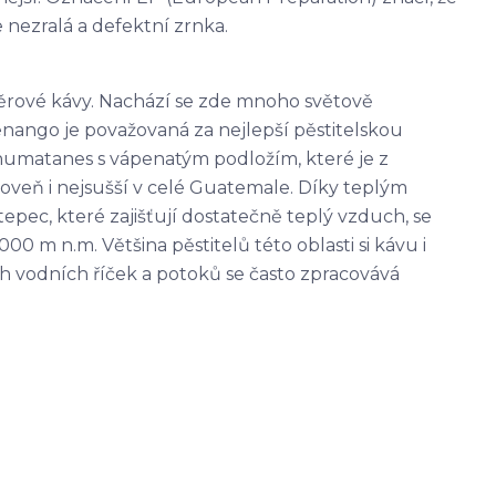
 nezralá a defektní zrnka.
ěrové kávy. Nachází se zde mnoho světově
nango je považovaná za nejlepší pěstitelskou
humatanes s vápenatým podložím, které je z
roveň i nejsušší v celé Guatemale. Díky teplým
ec, které zajišťují dostatečně teplý vzduch, se
000 m
n.m. Většina pěstitelů této oblasti si kávu i
 vodních říček a potoků se často zpracovává