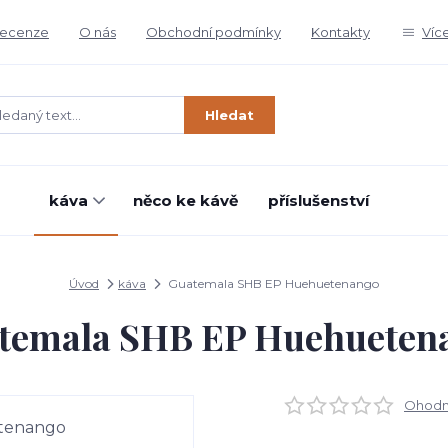
ecenze
O nás
Obchodní podmínky
Kontakty
Víc
Hledat
káva
něco ke kávě
příslušenství
Úvod
káva
Guatemala SHB EP Huehuetenango
temala SHB EP Huehueten
Ohodno