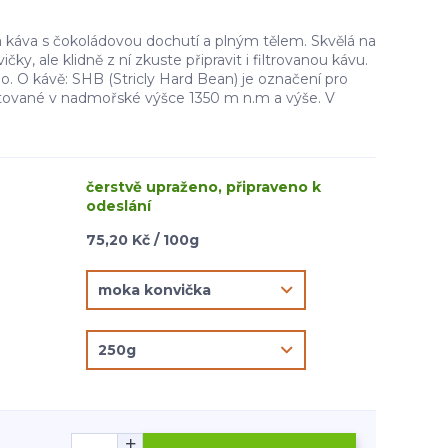
káva s čokoládovou dochutí a plným tělem. Skvělá na
ky, ale klidně z ní zkuste připravit i filtrovanou kávu.
. O kávě: SHB (Stricly Hard Bean) je označení pro
tované v nadmořské výšce 1350 m n.m a výše. V
čerstvě upraženo, připraveno k
odeslání
75,20 Kč / 100g