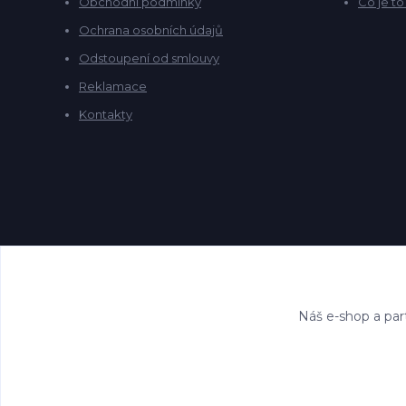
Obchodní podmínky
Co je t
Ochrana osobních údajů
Odstoupení od smlouvy
Reklamace
Kontakty
Náš e-shop a par