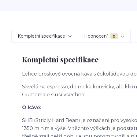
Kompletní specifikace
Hodnocení
0
Kompletní specifikace
Lehce broskově ovocná káva s čokoládovou do
Skvělá na espresso, do moka konvičky, ale klidně
Guatemale sluší všechno.
O kávě:
SHB (Stricly Hard Bean) je označení pro vyso
1350
m
n.m a výše. V těchto výškách je podstat
třešně zrají delší dobu a jsou potom tvrdší a p