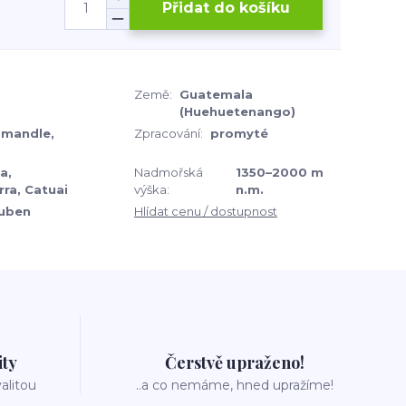
Přidat do košíku
Země:
Guatemala
(Huehuetenango)
 mandle,
Zpracování:
promyté
a,
Nadmořská
1350–2000 m
ra, Catuai
výška:
n.m.
uben
Hlídat cenu / dostupnost
ity
Čerstvě upraženo!
valitou
..a co nemáme, hned upražíme!