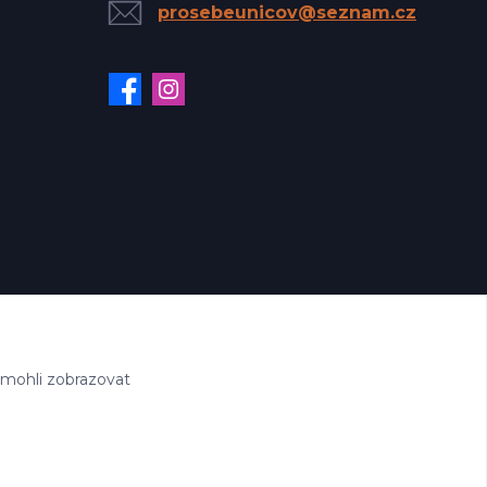
prosebeunicov@seznam.cz
 mohli zobrazovat