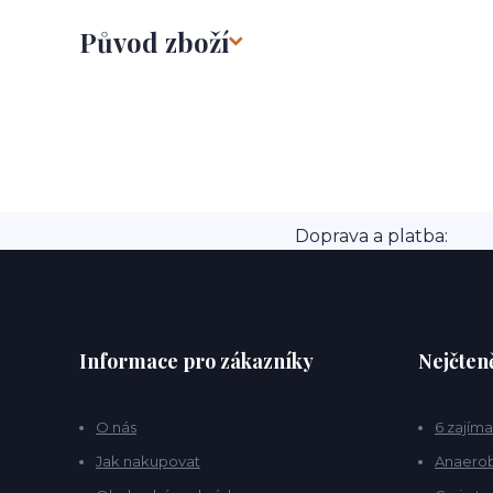
Původ zboží
Doprava a platba:
Informace pro zákazníky
Nejčteně
O nás
6 zajíma
Jak nakupovat
Anaerob