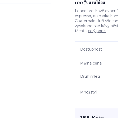
100 % arabica
Lehce broskově ovocná 
espresso, do moka konvič
Guatemale sluší všechno
vysokohorské kávy pěs
těcht...
celý popis
Dostupnost
Měrná cena
Druh mletí
Množství
188 Kč